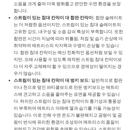
소음을 크게 줄여 더욱 평화롭고 편안한 수면 환경을 보장
합니다.
스트립이 있는 침대 칸막이 대 합판 칸막이:
합판 슬레이트
는 더 저렴한 옵션이지만, 스트립이 있는 침대 슬레이트의
고유한 강도, 내구성 및 소음 감쇠 특성이 부족합니다. 또한
합판은 시간이 지남에 따라 뒤틀림, 처짐 및 습기 손상에 더
취약하여 매트리스의 지지력과 수명이 손상될 수 있습니
다. 합판 침대 칸막이는 예산 친화적인 옵션처럼 보일 수 있
지만, 오래 사용할 수 있도록 제작된 스트립 침대 칸막이보
다 더 자주 교체해야 할 수 있으므로 경제성이 떨어지는 경
우가 많습니다.
스트립이 있는 침대 칸막이 대 벙키 보드:
일반적으로 합판
이나 천으로 덮인 파티클보드로 만든 벙키보드는 매트리
스에 견고하고 소음을 줄여주는 표면을 제공할 수 있습니
다. 하지만 스트립이 있는 침대 칸막이의 통기성과 통풍성
이 부족하여 매트리스 아래에 열과 습기를 가둘 가능성이
있습니다. 이로 인해 수면 온도가 불편해지고 곰팡이 및 곰
팡이 번식에 유리한 환경이 조성되어 매트리스의 품질이
저하되고 건강에 위험을 초래할 수 있습니다. 스트립이 있