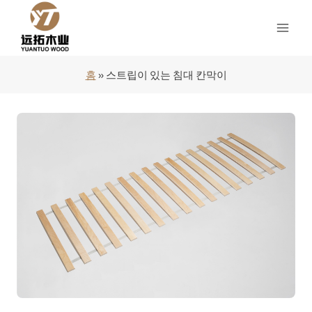
콘
텐
츠
로
건
홈
»
스트립이 있는 침대 칸막이
너
뛰
기