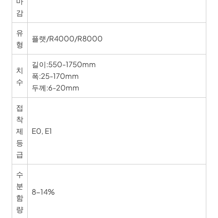
마
감
유
플랫/R4000/R8000
형
길이:550-1750mm
치
폭:25-170mm
수
두께:6-20mm
접
착
제
E0, E1
등
급
수
분
8-14%
함
량