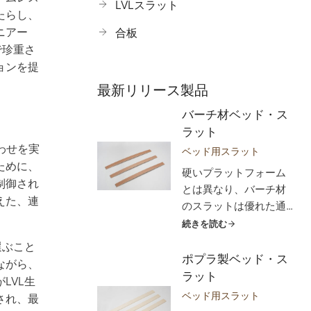
LVLスラット
たらし、
ニアー
合板
で珍重さ
ョンを提
最新リリース製品
バーチ材ベッド・ス
ラット
わせを実
ベッド用スラット
ために、
硬いプラットフォーム
制御され
とは異なり、バーチ材
えた、連
のスラットは優れた通
気性を促進し、マット
続きを読む
レスをフレッシュに保
選ぶこと
ち、湿気の蓄積を防ぐ
ポプラ製ベッド・ス
ながら、
最適な空気循環を可能
ラット
LVL生
にします。耐久性に優
ベッド用スラット
され、最
れた構造により、その