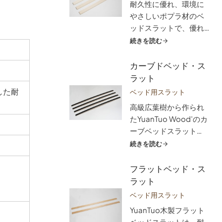
耐久性に優れ、環境に
性能は長持ちします。
やさしいポプラ材のベ
快適さと健康の両方を
ッドスラットで、優れ
優先した睡眠体験を求
た睡眠サポートをご体
続きを読む
める、目の肥えたお客
験ください。丈夫で柔
様に理想的な選択肢で
軟なスラットが体にフ
カーブドベッド・ス
す。バーチ材のベッド
ィットし、背骨の正し
ラット
スラットをお選びいた
いアライメントを促
した耐
だき、サポート性、通
ベッド用スラット
し、ツボを緩和しま
気性、持続可能性に優
高級広葉樹から作られ
す。マットレスの通気
れた土台の違いをご体
たYuanTuo Wood’のカ
性を高め、より健康的
感ください。
ーブベッドスラット
な睡眠環境をお楽しみ
は、身体の自然なカー
続きを読む
ください。ご家庭やホ
ブにフィットし、比類
テルなどに最適で、お
のない人間工学に基づ
フラットベッド・ス
客様のニーズに合わせ
いたサポートを提供し
ラット
てカスタマイズできる
ます。体圧を和らげ、
スラットです。
ベッド用スラット
背骨のアライメントを
YuanTuo木製フラット
整え、血液循環を改善
ベッドスラットは、耐