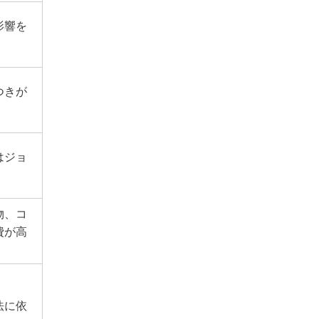
影響を
つきが
はジョ
物、コ
費が高
法に依