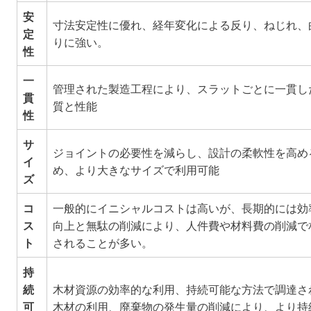
安
寸法安定性に優れ、経年変化による反り、ねじれ、
定
りに強い。
性
一
管理された製造工程により、スラットごとに一貫し
貫
質と性能
性
サ
ジョイントの必要性を減らし、設計の柔軟性を高め
イ
め、より大きなサイズで利用可能
ズ
コ
一般的にイニシャルコストは高いが、長期的には効
ス
向上と無駄の削減により、人件費や材料費の削減で
ト
されることが多い。
持
続
木材資源の効率的な利用、持続可能な方法で調達さ
可
木材の利用、廃棄物の発生量の削減により、より持