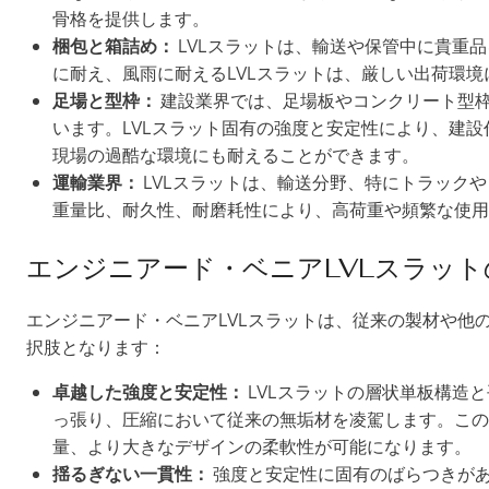
骨格を提供します。
梱包と箱詰め：
LVLスラットは、輸送や保管中に貴重
に耐え、風雨に耐えるLVLスラットは、厳しい出荷環境
足場と型枠：
建設業界では、足場板やコンクリート型枠
います。LVLスラット固有の強度と安定性により、建
現場の過酷な環境にも耐えることができます。
運輸業界：
LVLスラットは、輸送分野、特にトラック
重量比、耐久性、耐磨耗性により、高荷重や頻繁な使用
エンジニアード・ベニアLVLスラット
エンジニアード・ベニアLVLスラットは、従来の製材や他
択肢となります：
卓越した強度と安定性：
LVLスラットの層状単板構造
っ張り、圧縮において従来の無垢材を凌駕します。この
量、より大きなデザインの柔軟性が可能になります。
揺るぎない一貫性：
強度と安定性に固有のばらつきがあ