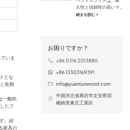
し、安らかな眠りをお
久性と信頼性の高いマ
約束します。家庭用家
ットレスサポートを提
続きを読む
具、ホスピタリティ、
供します。ブナやカバ
ヘルスケア、特殊マッ
などの高級広葉樹から
トレスサポートに理想
作られたスラットは、
的な当社のカスタマイ
最適な空気循環を促
ズ可能スラットは、耐
お困りですか？
し、カビを防ぎます。
久性と長持ちする快適
取り付けが簡単で、さ
れていま
さを保証します。
+86 0316 2013880
まざまなベッドフレー
ムに対応しているの
+86 13303169391
ドとな
で、ご家庭やホテル、
DIYプロジェクトに最適
info@yuantuowood.com
と長期
です。快適で持続可能
中国河北省廊坊市文安県宿
な眠りのために、
は一般的
橋鎮里東庄工業区
YuanTuo Woodをお選
したフ
びください。
す。頑
る家具の