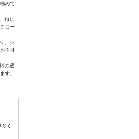
極めて
、ねじ
るコー
り、ジ
が不可
料の選
ます。
り多く