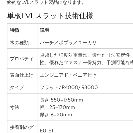
終的なLVLスラット製品になります。
単板LVLスラット技術仕様
特徴
説明
木の種類
バーチ／ポプラ／ユーカリ
卓越した強度対重量比、優れた寸法安定性
プロパティ
性、優れたファスナー保持力、予測可能な
表面仕上げ
エンジニアド・ベニア付き
タイプ
フラット/ R4000/ R8000
長さ:550-1750mm
寸法
幅：25-170mm
厚さ:6-20mm
接着剤のグ
E0, E1