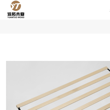
コ
ン
テ
ン
ツ
へ
ス
キ
ッ
プ