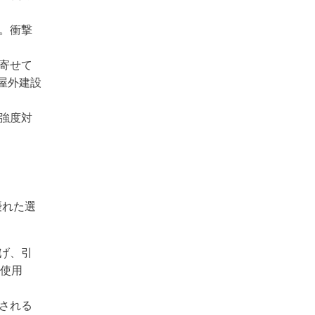
。衝撃
寄せて
屋外建設
強度対
優れた選
げ、引
使用
される