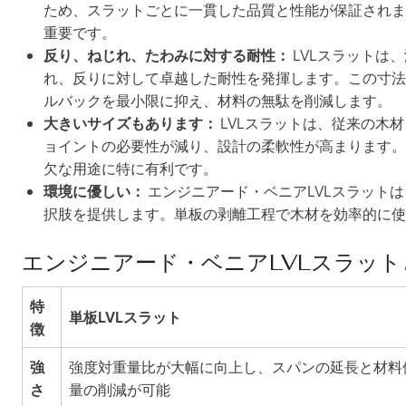
ため、スラットごとに一貫した品質と性能が保証されま
重要です。
反り、ねじれ、たわみに対する耐性：
LVLスラットは
れ、反りに対して卓越した耐性を発揮します。この寸法
ルバックを最小限に抑え、材料の無駄を削減します。
大きいサイズもあります：
LVLスラットは、従来の木
ョイントの必要性が減り、設計の柔軟性が高まります。
欠な用途に特に有利です。
環境に優しい：
エンジニアード・ベニアLVLスラット
択肢を提供します。単板の剥離工程で木材を効率的に使
エンジニアード・ベニアLVLスラッ
特
単板LVLスラット
徴
強
強度対重量比が大幅に向上し、スパンの延長と材料
さ
量の削減が可能