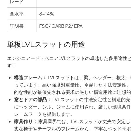
レード
含水率
8-14%
証明書
FSC/ CARB P2/ EPA
単板LVLスラットの用途
エンジニアード・ベニアLVLスラットの卓越した多用途性
す：
構造フレーム：
LVLスラットは、梁、ヘッダー、根太
っています。高い強度対重量比、卓越した寸法安定性、
的な性能が最優先される要求の厳しい構造用途に理想的
窓とドアの部品：
LVLスラットの寸法安定性と構造的
にヘッダー、シル、ジャムに使用され、厳しい環境条件
レームワークを提供します。
家具作り：
家具業界では、LVLスラットが丈夫で安定
丈な椅子やテーブルのフレームから、堅牢なベッドサポ