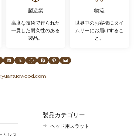
製造業
物流
高度な技術で作られた
世界中のお客様にタイ
一貫した耐久性のある
ムリーにお届けするこ
製品。
と。
LinkedInで共有する
Xで共有する
WhatsAppで共有
Skypeで共有
Pinterestで共有
このページをメールする
o@yuantuowood.com
製品カテゴリー
ベッド用スラット
ームレス