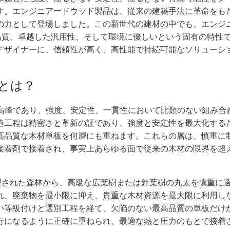
す。エンジニアードウッド製品は、従来の建築手法に革命をも
の力として登場しました。この新世代の建材の中でも、エンジ
品質、卓越した汎用性、そして環境に優しいという固有の特性
デザイナーに、信頼性が高く、高性能で持続可能なソリューシ
とは？
高峰であり、強度、安定性、一貫性において比類のない組み合
造工程は精密さと革新の証であり、強度と安定性を最大化する
高品質な木材単板を何層にも重ねます。これらの層は、慎重に
接着剤で接着され、事実上あらゆる面で従来の木材の限界を超
理された森林から、高級な広葉樹または針葉樹の丸太を慎重に
れ、廃棄物を最小限に抑え、貴重な木材資源を最大限に利用し
等級付けと選別工程を経て、欠陥のない最高品質の単板だけが
行になるように正確に重ねられ、最適な熱と圧力のもとで接着