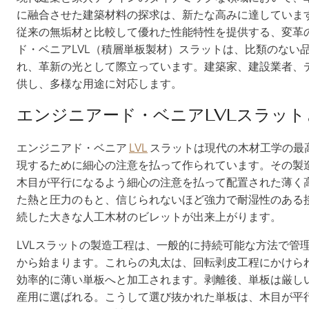
に融合させた建築材料の探求は、新たな高みに達していま
従来の無垢材と比較して優れた性能特性を提供する、変革
ド・ベニアLVL（積層単板製材）スラットは、比類のない
れ、革新の光として際立っています。建築家、建設業者、
供し、多様な用途に対応します。
エンジニアード・ベニアLVLスラット
エンジニアド・ベニア
LVL
スラットは現代の木材工学の最
現するために細心の注意を払って作られています。その製
木目が平行になるよう細心の注意を払って配置された薄く
た熱と圧力のもと、信じられないほど強力で耐湿性のある
続した大きな人工木材のビレットが出来上がります。
LVLスラットの製造工程は、一般的に持続可能な方法で管
から始まります。これらの丸太は、回転剥皮工程にかけら
効率的に薄い単板へと加工されます。剥離後、単板は厳しい
産用に選ばれる。こうして選び抜かれた単板は、木目が平