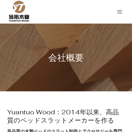
コ
ン
テ
ン
ツ
へ
ス
キ
会社概要
ッ
プ
Yuantuo Wood：2014年以来、高品
質のベッドスラットメーカーを作る
高品質の木製ベッドのスラット卸売とアクセサリーを専門