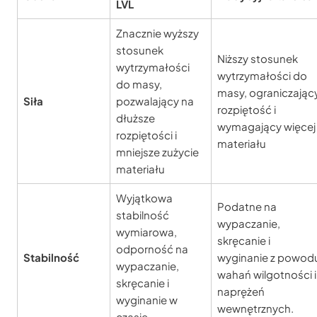
LVL
Znacznie wyższy
stosunek
Niższy stosunek
wytrzymałości
wytrzymałości do
do masy,
masy, ograniczając
Siła
pozwalający na
rozpiętość i
dłuższe
wymagający więcej
rozpiętości i
materiału
mniejsze zużycie
materiału
Wyjątkowa
Podatne na
stabilność
wypaczanie,
wymiarowa,
skręcanie i
odporność na
Stabilność
wyginanie z powod
wypaczanie,
wahań wilgotności i
skręcanie i
naprężeń
wyginanie w
wewnętrznych.
czasie