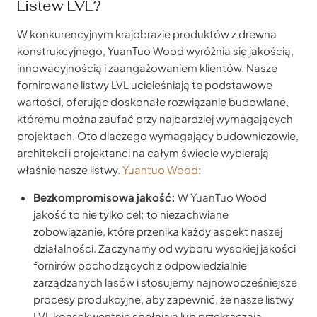
Listew LVL?
W konkurencyjnym krajobrazie produktów z drewna
konstrukcyjnego, YuanTuo Wood wyróżnia się jakością,
innowacyjnością i zaangażowaniem klientów. Nasze
fornirowane listwy LVL ucieleśniają te podstawowe
wartości, oferując doskonałe rozwiązanie budowlane,
któremu można zaufać przy najbardziej wymagających
projektach. Oto dlaczego wymagający budowniczowie,
architekci i projektanci na całym świecie wybierają
właśnie nasze listwy.
Yuantuo Wood
:
Bezkompromisowa jakość:
W YuanTuo Wood
jakość to nie tylko cel; to niezachwiane
zobowiązanie, które przenika każdy aspekt naszej
działalności. Zaczynamy od wyboru wysokiej jakości
fornirów pochodzących z odpowiedzialnie
zarządzanych lasów i stosujemy najnowocześniejsze
procesy produkcyjne, aby zapewnić, że nasze listwy
LVL konsekwentnie spełniają lub przekraczają