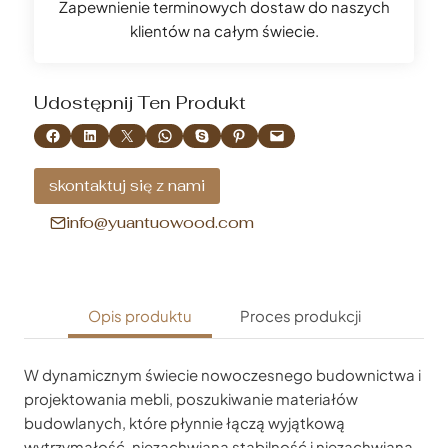
Zapewnienie terminowych dostaw do naszych
klientów na całym świecie.
Udostępnij Ten Produkt
Udostępnij na Facebooku
Udostępnij na LinkedIn
Udostępnij na X
Udostępnij na WhatsApp
Udostępnianie na Skype
Udostępnij na Pinterest
Wyślij tę stronę e-mailem
skontaktuj się z nami
info@yuantuowood.com
Opis produktu
Proces produkcji
W dynamicznym świecie nowoczesnego budownictwa i
projektowania mebli, poszukiwanie materiałów
budowlanych, które płynnie łączą wyjątkową
wytrzymałość, niezachwianą stabilność i niezachwianą