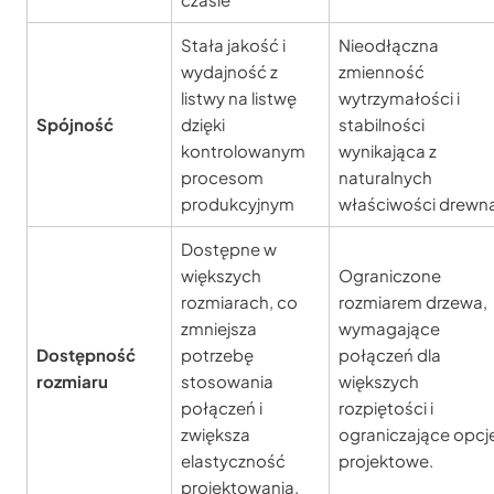
Stała jakość i
Nieodłączna
wydajność z
zmienność
listwy na listwę
wytrzymałości i
Spójność
dzięki
stabilności
kontrolowanym
wynikająca z
procesom
naturalnych
produkcyjnym
właściwości drewn
Dostępne w
większych
Ograniczone
rozmiarach, co
rozmiarem drzewa,
zmniejsza
wymagające
Dostępność
potrzebę
połączeń dla
rozmiaru
stosowania
większych
połączeń i
rozpiętości i
zwiększa
ograniczające opcj
elastyczność
projektowe.
projektowania.