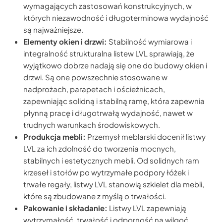
wymagających zastosowań konstrukcyjnych, w
których niezawodność i długoterminowa wydajność
są najważniejsze.
Elementy okien i drzwi:
Stabilność wymiarowa i
integralność strukturalna listew LVL sprawiają, że
wyjątkowo dobrze nadają się one do budowy okien i
drzwi. Są one powszechnie stosowane w
nadprożach, parapetach i ościeżnicach,
zapewniając solidną i stabilną ramę, która zapewnia
płynną pracę i długotrwałą wydajność, nawet w
trudnych warunkach środowiskowych.
Produkcja mebli:
Przemysł meblarski docenił listwy
LVL za ich zdolność do tworzenia mocnych,
stabilnych i estetycznych mebli. Od solidnych ram
krzeseł i stołów po wytrzymałe podpory łóżek i
trwałe regały, listwy LVL stanowią szkielet dla mebli,
które są zbudowane z myślą o trwałości.
Pakowanie i składanie:
Listwy LVL zapewniają
wytrzymałość, trwałość i odporność na wilgoć