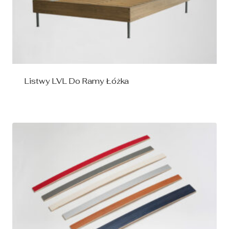
Listwy LVL Do Ramy Łóżka