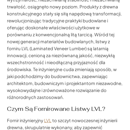
trwałość, osiągnęło nowy poziom. Produkty z drewna
konstrukcyjnego stały się siłą napędową transformacji,
rewolucjonizując tradycyjne praktyki budowlane i
oferując doskonałe właściwości użytkowe w
porównaniu z konwencjonalną litą tarcicą. Wśród tej
nowej generacji materiałów budowlanych, listwy z
forniru LVL (Laminated Veneer Lumber) są latarnią
innowacji, cenioną za niezrównaną jakość, niezwykłą
wszechstronność i nieodłączną przyjazność dla
środowiska. Te inżynieryjne cuda zmieniają sposób, w
jaki podchodzimy do budownictwa, zapewniając
architektom, budowniczym i projektantom niezawodne,
wysokowydajne i zrównoważone rozwiązanie do
różnorodnych zastosowań.
Czym Są Fornirowane Listwy LVL?
Fornir inżynieryjny
LVL
to szczyt nowoczesnej inżynierii
drewna, skrupulatnie wykonany, aby zapewnić