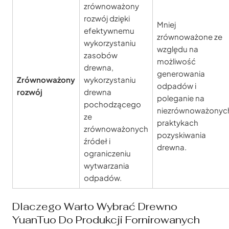
zrównoważony
rozwój dzięki
Mniej
efektywnemu
zrównoważone ze
wykorzystaniu
względu na
zasobów
możliwość
drewna,
generowania
Zrównoważony
wykorzystaniu
odpadów i
rozwój
drewna
poleganie na
pochodzącego
niezrównoważonyc
ze
praktykach
zrównoważonych
pozyskiwania
źródeł i
drewna.
ograniczeniu
wytwarzania
odpadów.
Dlaczego Warto Wybrać Drewno
YuanTuo Do Produkcji Fornirowanych