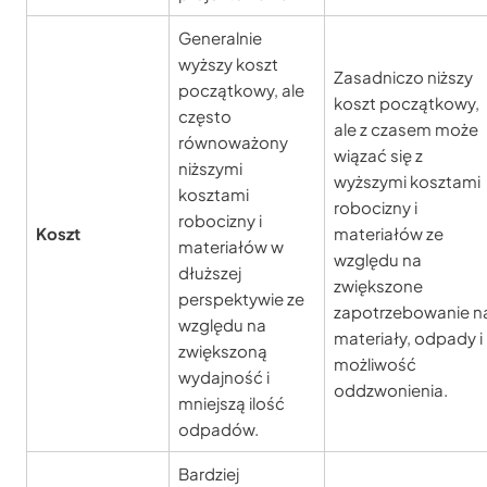
Generalnie
wyższy koszt
Zasadniczo niższy
początkowy, ale
koszt początkowy,
często
ale z czasem może
równoważony
wiązać się z
niższymi
wyższymi kosztami
kosztami
robocizny i
robocizny i
Koszt
materiałów ze
materiałów w
względu na
dłuższej
zwiększone
perspektywie ze
zapotrzebowanie n
względu na
materiały, odpady i
zwiększoną
możliwość
wydajność i
oddzwonienia.
mniejszą ilość
odpadów.
Bardziej