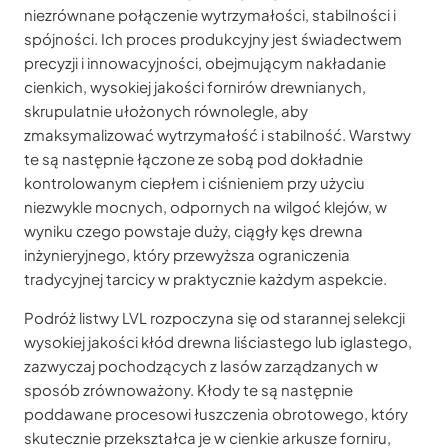
niezrównane połączenie wytrzymałości, stabilności i
spójności. Ich proces produkcyjny jest świadectwem
precyzji i innowacyjności, obejmującym nakładanie
cienkich, wysokiej jakości fornirów drewnianych,
skrupulatnie ułożonych równolegle, aby
zmaksymalizować wytrzymałość i stabilność. Warstwy
te są następnie łączone ze sobą pod dokładnie
kontrolowanym ciepłem i ciśnieniem przy użyciu
niezwykle mocnych, odpornych na wilgoć klejów, w
wyniku czego powstaje duży, ciągły kęs drewna
inżynieryjnego, który przewyższa ograniczenia
tradycyjnej tarcicy w praktycznie każdym aspekcie.
Podróż listwy LVL rozpoczyna się od starannej selekcji
wysokiej jakości kłód drewna liściastego lub iglastego,
zazwyczaj pochodzących z lasów zarządzanych w
sposób zrównoważony. Kłody te są następnie
poddawane procesowi łuszczenia obrotowego, który
skutecznie przekształca je w cienkie arkusze forniru,