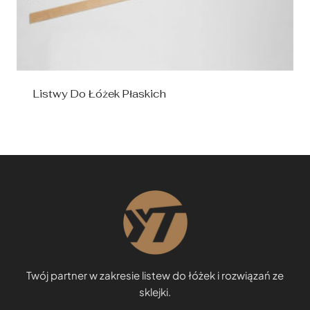
Listwy Do Łóżek Płaskich
Twój partner w zakresie listew do łóżek i rozwiązań ze
sklejki.