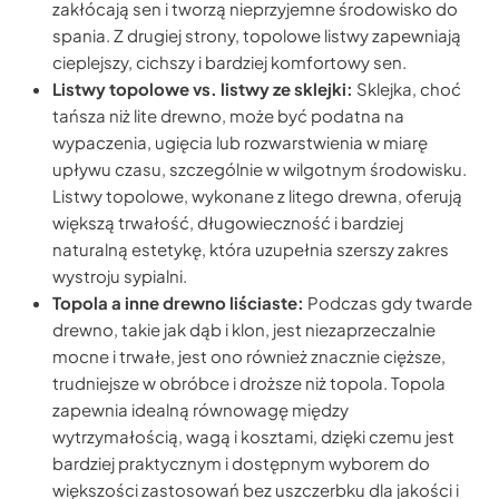
zakłócają sen i tworzą nieprzyjemne środowisko do
spania. Z drugiej strony, topolowe listwy zapewniają
cieplejszy, cichszy i bardziej komfortowy sen.
Listwy topolowe vs. listwy ze sklejki:
Sklejka, choć
tańsza niż lite drewno, może być podatna na
wypaczenia, ugięcia lub rozwarstwienia w miarę
upływu czasu, szczególnie w wilgotnym środowisku.
Listwy topolowe, wykonane z litego drewna, oferują
większą trwałość, długowieczność i bardziej
naturalną estetykę, która uzupełnia szerszy zakres
wystroju sypialni.
Topola a inne drewno liściaste:
Podczas gdy twarde
drewno, takie jak dąb i klon, jest niezaprzeczalnie
mocne i trwałe, jest ono również znacznie cięższe,
trudniejsze w obróbce i droższe niż topola. Topola
zapewnia idealną równowagę między
wytrzymałością, wagą i kosztami, dzięki czemu jest
bardziej praktycznym i dostępnym wyborem do
większości zastosowań bez uszczerbku dla jakości i