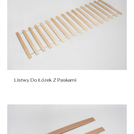
Listwy Do Łóżek Z Paskami