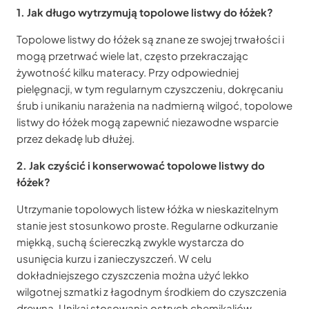
1. Jak długo wytrzymują topolowe listwy do łóżek?
Topolowe listwy do łóżek są znane ze swojej trwałości i
mogą przetrwać wiele lat, często przekraczając
żywotność kilku materacy. Przy odpowiedniej
pielęgnacji, w tym regularnym czyszczeniu, dokręcaniu
śrub i unikaniu narażenia na nadmierną wilgoć, topolowe
listwy do łóżek mogą zapewnić niezawodne wsparcie
przez dekadę lub dłużej.
2. Jak czyścić i konserwować topolowe listwy do
łóżek?
Utrzymanie topolowych listew łóżka w nieskazitelnym
stanie jest stosunkowo proste. Regularne odkurzanie
miękką, suchą ściereczką zwykle wystarcza do
usunięcia kurzu i zanieczyszczeń. W celu
dokładniejszego czyszczenia można użyć lekko
wilgotnej szmatki z łagodnym środkiem do czyszczenia
drewna. Unikaj stosowania ostrych chemikaliów,