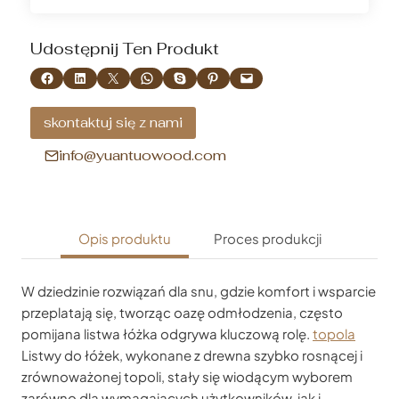
Udostępnij Ten Produkt
Udostępnij na Facebooku
Udostępnij na LinkedIn
Udostępnij na X
Udostępnij na WhatsApp
Udostępnianie na Skype
Udostępnij na Pinterest
Wyślij tę stronę e-mailem
skontaktuj się z nami
info@yuantuowood.com
Opis produktu
Proces produkcji
W dziedzinie rozwiązań dla snu, gdzie komfort i wsparcie
przeplatają się, tworząc oazę odmłodzenia, często
pomijana listwa łóżka odgrywa kluczową rolę.
topola
Listwy do łóżek, wykonane z drewna szybko rosnącej i
zrównoważonej topoli, stały się wiodącym wyborem
zarówno dla wymagających użytkowników, jak i