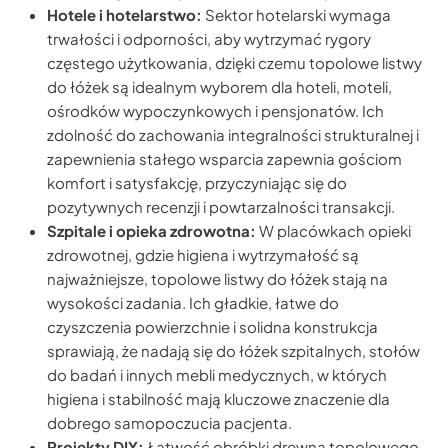
Hotele i hotelarstwo:
Sektor hotelarski wymaga
trwałości i odporności, aby wytrzymać rygory
częstego użytkowania, dzięki czemu topolowe listwy
do łóżek są idealnym wyborem dla hoteli, moteli,
ośrodków wypoczynkowych i pensjonatów. Ich
zdolność do zachowania integralności strukturalnej i
zapewnienia stałego wsparcia zapewnia gościom
komfort i satysfakcję, przyczyniając się do
pozytywnych recenzji i powtarzalności transakcji.
Szpitale i opieka zdrowotna:
W placówkach opieki
zdrowotnej, gdzie higiena i wytrzymałość są
najważniejsze, topolowe listwy do łóżek stają na
wysokości zadania. Ich gładkie, łatwe do
czyszczenia powierzchnie i solidna konstrukcja
sprawiają, że nadają się do łóżek szpitalnych, stołów
do badań i innych mebli medycznych, w których
higiena i stabilność mają kluczowe znaczenie dla
dobrego samopoczucia pacjenta.
Projekty DIY:
Łatwość obróbki drewna topolowego,