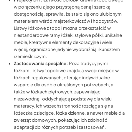
w połączeniu z jego przystępną ceną i szeroką
dostępnością, sprawiła, że stało się ono ulubionym
materiałem wśród majsterkowiczów i hobbystów.
Listwy łóżkowe z topoli można przekształcić w
niestandardowe ramy łóżek, stylowe półki, unikalne
meble, kreatywne elementy dekoracyjne i wiele
więcej, ograniczone jedynie wyobraźnią i kunsztem
rzemieślniczym.
Zastosowania specjalne:
Poza tradycyjnymi
łóżkami, listwy topolowe znajdują swoje miejsce w
łóżkach regulowanych, oferując indywidualne
wsparcie dla osób o określonych potrzebach, a
także w łóżkach piętrowych, zapewniając
niezawodną i oddychającą podstawę dla wielu
materacy. Ich wszechstronność rozciąga się na
łóżeczka dziecięce, łóżka dzienne, a nawet meble dla
zwierząt domowych, pokazując ich zdolność
adaptacji do różnych potrzeb i zastosowań.