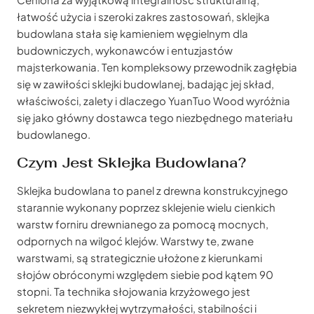
łatwość użycia i szeroki zakres zastosowań, sklejka
budowlana stała się kamieniem węgielnym dla
budowniczych, wykonawców i entuzjastów
majsterkowania. Ten kompleksowy przewodnik zagłębia
się w zawiłości sklejki budowlanej, badając jej skład,
właściwości, zalety i dlaczego YuanTuo Wood wyróżnia
się jako główny dostawca tego niezbędnego materiału
budowlanego.
Czym Jest Sklejka Budowlana?
Sklejka budowlana to panel z drewna konstrukcyjnego
starannie wykonany poprzez sklejenie wielu cienkich
warstw forniru drewnianego za pomocą mocnych,
odpornych na wilgoć klejów. Warstwy te, zwane
warstwami, są strategicznie ułożone z kierunkami
słojów obróconymi względem siebie pod kątem 90
stopni. Ta technika słojowania krzyżowego jest
sekretem niezwykłej wytrzymałości, stabilności i