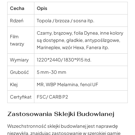
Cecha
Opis
Rdzeń
Topola / brzoza / sosna itp.
Czarny, brązowy, folia Dynea, inne kolory
Film
są dostępne, gładkie, antypoślizgowe,
twarzy
Marineplex, wzór Hexa, Fanera itp.
Wymiary
1220*2440/ 1830*915 itd.
Grubość
5 mm-30 mm
Klej
MR, WBP Melamina, fenol UF
Certyfikat
FSC/ CARB P2
Zastosowania Sklejki Budowlanej
Wszechstronność sklejki budowlanej jest naprawdę
niezwykła, znajdując zastosowanie w szerokiej gamie