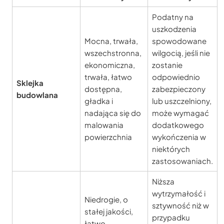
Podatny na
uszkodzenia
Mocna, trwała,
spowodowane
wszechstronna,
wilgocią, jeśli nie
ekonomiczna,
zostanie
trwała, łatwo
odpowiednio
Sklejka
dostępna,
zabezpieczony
budowlana
gładka i
lub uszczelniony,
nadająca się do
może wymagać
malowania
dodatkowego
powierzchnia
wykończenia w
niektórych
zastosowaniach.
Niższa
wytrzymałość i
Niedrogie, o
sztywność niż w
stałej jakości,
przypadku
łatwo