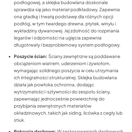
podłogowej, a sklejka budowlana doskonale
sprawdza się jako materiał podkładowy. Zapewnia
ona gładką i trwałą podstawę dla różnych opcji
podłóg, w tym twardego drewna, płytek, winylu i
wykładziny dywanowej. Jej zdolność do rozpinania
legarów i odporności na ugięcia zapewnia
długotrwały i bezproblemowy system podłogowy.
Poszycie ścian:
Ściany zewnętrzne są poddawane
obciążeniom wiatrem, uderzeniom i żywiołom,
wymagając solidnego poszycia w celu utrzymania
ich integralności strukturalnej. Sklejka budowlana
działa jak powłoka ochronna, dodając
wytrzymałości i sztywności do zespołu ściany,
zapewniając jednocześnie powierzchnię do
przybijania zewnętrznych materiałów
okładzinowych, takich jak siding, licówka z cegły lub
stiuk.
Pokrycia dachowe:
W zastosowaniach dachowych