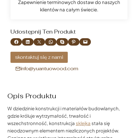
Zapewnienie terminowych dostaw do naszych
klientów na całym świecie.
Udostępnij Ten Produkt
Udostępnij na Facebooku
Udostępnij na LinkedIn
Udostępnij na X
Udostępnij na WhatsApp
Udostępnianie na Skype
Udostępnij na Pinterest
Wyślij tę stronę e-mailem
skontaktuj się z nami
info@yuantuowood.com
Opis Produktu
W dziedzinie konstrukcji i materiałów budowlanych,
gdzie króluje wytrzymałość, trwałość i
wszechstronność, konstrukcja
sklejka
stała się
nieodzownym elementem niezliczonych projektów.
Ceniona za wyjątkową integralność strukturalną,