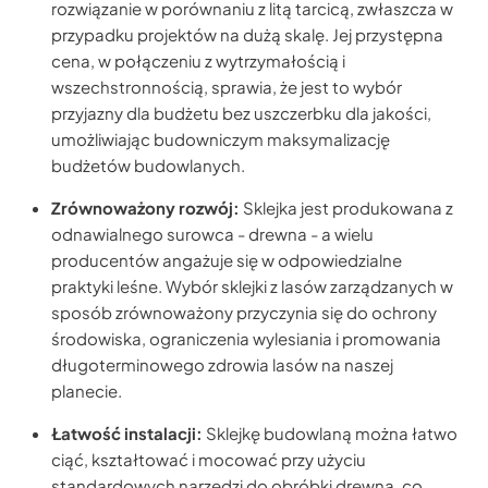
rozwiązanie w porównaniu z litą tarcicą, zwłaszcza w
przypadku projektów na dużą skalę. Jej przystępna
cena, w połączeniu z wytrzymałością i
wszechstronnością, sprawia, że jest to wybór
przyjazny dla budżetu bez uszczerbku dla jakości,
umożliwiając budowniczym maksymalizację
budżetów budowlanych.
Zrównoważony rozwój:
Sklejka jest produkowana z
odnawialnego surowca - drewna - a wielu
producentów angażuje się w odpowiedzialne
praktyki leśne. Wybór sklejki z lasów zarządzanych w
sposób zrównoważony przyczynia się do ochrony
środowiska, ograniczenia wylesiania i promowania
długoterminowego zdrowia lasów na naszej
planecie.
Łatwość instalacji:
Sklejkę budowlaną można łatwo
ciąć, kształtować i mocować przy użyciu
standardowych narzędzi do obróbki drewna, co