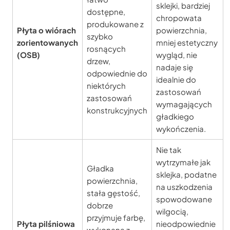
sklejki, bardziej
dostępne,
chropowata
produkowane z
Płyta o wiórach
powierzchnia,
szybko
zorientowanych
mniej estetyczny
rosnących
(OSB)
wygląd, nie
drzew,
nadaje się
odpowiednie do
idealnie do
niektórych
zastosowań
zastosowań
wymagających
konstrukcyjnych
gładkiego
wykończenia.
Nie tak
wytrzymałe jak
Gładka
sklejka, podatne
powierzchnia,
na uszkodzenia
stała gęstość,
spowodowane
dobrze
wilgocią,
przyjmuje farbę,
Płyta pilśniowa
nieodpowiednie
wykonana z