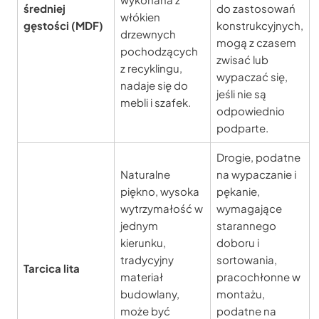
średniej
do zastosowań
włókien
gęstości (MDF)
konstrukcyjnych,
drzewnych
mogą z czasem
pochodzących
zwisać lub
z recyklingu,
wypaczać się,
nadaje się do
jeśli nie są
mebli i szafek.
odpowiednio
podparte.
Drogie, podatne
Naturalne
na wypaczanie i
piękno, wysoka
pękanie,
wytrzymałość w
wymagające
jednym
starannego
kierunku,
doboru i
tradycyjny
sortowania,
Tarcica lita
materiał
pracochłonne w
budowlany,
montażu,
może być
podatne na