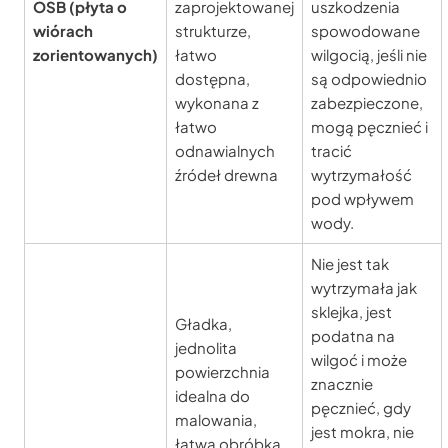
OSB (płyta o
zaprojektowanej
uszkodzenia
wiórach
strukturze,
spowodowane
zorientowanych)
łatwo
wilgocią, jeśli nie
dostępna,
są odpowiednio
wykonana z
zabezpieczone,
łatwo
mogą pęcznieć i
odnawialnych
tracić
źródeł drewna
wytrzymałość
pod wpływem
wody.
Nie jest tak
wytrzymała jak
sklejka, jest
Gładka,
podatna na
jednolita
wilgoć i może
powierzchnia
znacznie
idealna do
pęcznieć, gdy
malowania,
jest mokra, nie
łatwa obróbka