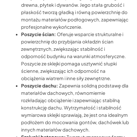
drewna, płytek i dywanów. Jego stała grubość i
płaskość tworzą gładką i równą powierzchnię do
montażu materiałów podłogowych, zapewniając
profesjonalne wykończenie.
Poszycie ścian:
Oferuje wsparcie strukturalne i
powierzchnię do przybijania okładzin ścian
zewnętrznych, zwiększając stabilność i
odporność budynku na warunki atmosferyczne.
Poszycie ze sklejki pomaga usztywnić słupki
ścienne, zwiększając ich odporność na
obciążenia wiatrem i inne siły zewnętrzne.
Poszycie dachu:
Zapewnia solidną podstawę dla
materiałów dachowych, równomiernie
rozkładając obciążenie i zapewniając stabilną
konstrukcję dachu. Wytrzymałość i stabilność
wymiarowa sklejki sprawiają, że jest ona idealnym
podłożem do mocowania gontów, dachówek lub
innych materiałów dachowych.
Szalunki betonowe:
Tworzy tymczasowe formy