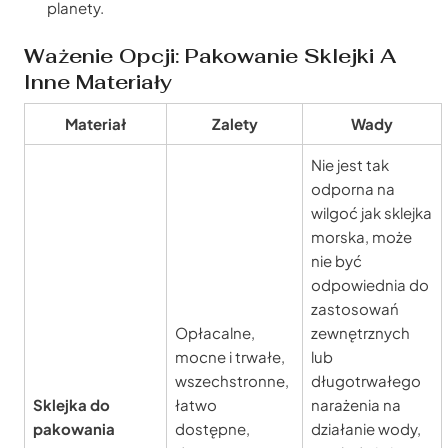
planety.
Ważenie Opcji: Pakowanie Sklejki A
Inne Materiały
Materiał
Zalety
Wady
Nie jest tak
odporna na
wilgoć jak sklejka
morska, może
nie być
odpowiednia do
zastosowań
Opłacalne,
zewnętrznych
mocne i trwałe,
lub
wszechstronne,
długotrwałego
Sklejka do
łatwo
narażenia na
pakowania
dostępne,
działanie wody,