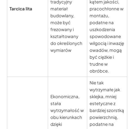
tradycyjny
kątem jakości,
Tarcica lita
materiał
pracochłonne w
budowlany,
montażu,
może być
podatne na
frezowany i
uszkodzenia
kształtowany
spowodowane
do określonych
wilgocią i inwazję
wymiarów
owadów, mogą
być ciężkie i
trudne w
obróbce.
Nie tak
wytrzymałe jak
Ekonomiczna,
sklejka, mniej
stała
estetyczne z
wytrzymałość w
bardziej szorstką
obu kierunkach
powierzchnią,
dzięki
podatne na