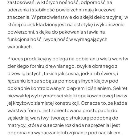
zastosowań, w których nośność, odporność na
uderzenia i stabilność powierzchni mają kluczowe
znaczenie. W przeciwieństwie do sklejki dekoracyjnej, w
której nacisk kładziony jest na estetykę i wykończenie
powierzchni, sklejka do pakowania stawia na
funkcjonalność i wydajność w wymagających
warunkach.
Proces produkcyjny polega na pobieraniu wielu warstw
cienkiego forniru drewnianego, zwykle obranego z
drzew iglastych, takich jak sosna, jodła lub świerk, i
łączeniu ich ze sobą za pomocą silnych klejów pod
dokładnie kontrolowanym ciepłem i ciśnieniem. Sekret
niezwykłej wytrzymałości sklejki opakowaniowej tkwi w
jej krzyżowo ziarnistej konstrukcji. Oznacza to, że każda
warstwa forniru jest zorientowana prostopadle do
sąsiedniej warstwy, tworząc strukturę podobną do
matrycy, która skutecznie rozkłada naprężenia i jest
odporna na wypaczanie lub zginanie pod naciskiem.