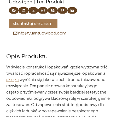
Udostępnij Ten Produkt
Udostępnij na Facebooku
Udostępnij na LinkedIn
Udostępnij na X
Udostępnij na WhatsApp
Udostępnianie na Skype
Udostępnij na Pinterest
Wyślij tę stronę e-mailem
skontaktuj się z nami
info@yuantuowood.com
Opis Produktu
W świecie konstrukcji i opakowań, gdzie wytrzymałość,
trwałość i opłacalność są najważniejsze, opakowania
sklejka
wyróżnia się jako wszechstronne i niezawodne
rozwiązanie. Ten panel z drewna konstrukcyjnego,
często przyćmiewany przez swoje bardziej estetyczne
odpowiedniki, odgrywa kluczową rolę w szerokiej gamie
zastosowań. Od zapewnienia stabilnej podstawy dla
ciężkich ładunków po zapewnienie bezpiecznego
transportu towarów przez kontynenty, sklejka do