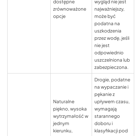
dostępne
wygląd nie jest
zrównoważone
najważniejszy,
opcje
może być
podatna na
uszkodzenia
przez wodę, jeśli
nie jest
odpowiednio
uszczelniona lub
zabezpieczona.
Drogie, podatne
na wypaczanie i
pękanie z
Naturalne
upływem czasu,
piękno, wysoka
wymagają
wytrzymałość w
starannego
jednym
doboru i
kierunku,
klasyfikacji pod