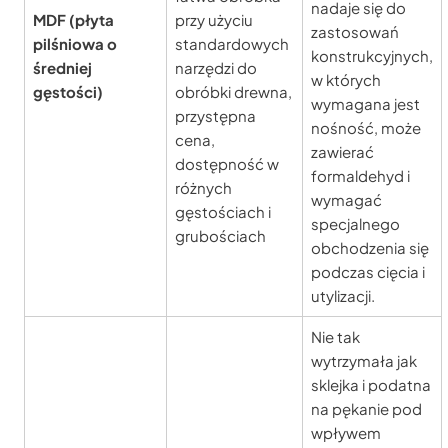
nadaje się do
MDF (płyta
przy użyciu
zastosowań
pilśniowa o
standardowych
konstrukcyjnych,
średniej
narzędzi do
w których
gęstości)
obróbki drewna,
wymagana jest
przystępna
nośność, może
cena,
zawierać
dostępność w
formaldehyd i
różnych
wymagać
gęstościach i
specjalnego
grubościach
obchodzenia się
podczas cięcia i
utylizacji.
Nie tak
wytrzymała jak
sklejka i podatna
na pękanie pod
wpływem