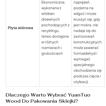
Ekonomiczne,
naprężeń,
wykonane z
podatna na
włókien
wilgoć i może
drzewnych
kruszyć się, gdy
pochodzących z
jest mokra, nie
Płyta wiórowa
recyklingu,
nadaje się do
łatwo dostępne
zastosowań
w różnych
konstrukcyjnych,
rozmiarach i
może zawierać
grubościach
formaldehyd i
wymagać
specjalnego
obchodzenia się
podczas cięcia i
utylizacji.
Dlaczego Warto Wybrać YuanTuo
Wood Do Pakowania Sklejki?