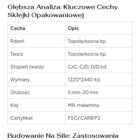
Głębsza Analiza: Kluczowe Cechy
Sklejki Opakowaniowej
Cecha
Opis
Rdzeń
Topola/sosna itp.
Twarz
Topola/sosna itp.
Stopień twarzy
C/C, C/D, D/D itd.
Wymiary
1220*2440 itd.
Grubość
5 mm-30 mm
Klej
MR, melamina
Certyfikat
FSC/ CARB P2
Budowanie Na Sile: Zastosowania