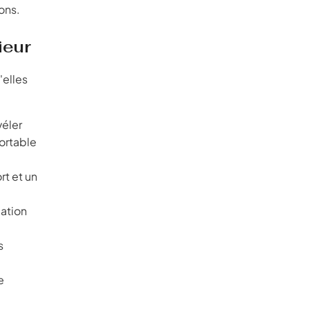
ons.
ieur
'elles
véler
ortable
rt et un
lation
s
e