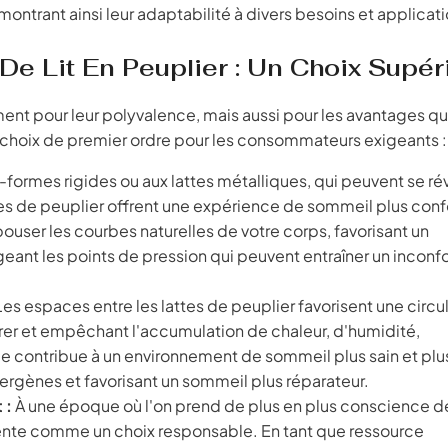
ant ainsi leur adaptabilité à divers besoins et applicati
De Lit En Peuplier : Un Choix Supér
ment pour leur polyvalence, mais aussi pour les avantages qu
 un choix de premier ordre pour les consommateurs exigeants :
formes rigides ou aux lattes métalliques, qui peuvent se ré
ttes de peuplier offrent une expérience de sommeil plus conf
pouser les courbes naturelles de votre corps, favorisant un
eant les points de pression qui peuvent entraîner un inconfo
es espaces entre les lattes de peuplier favorisent une circu
irer et empêchant l'accumulation de chaleur, d'humidité,
rée contribue à un environnement de sommeil plus sain et plu
lergènes et favorisant un sommeil plus réparateur.
 :
À une époque où l'on prend de plus en plus conscience d
sente comme un choix responsable. En tant que ressource