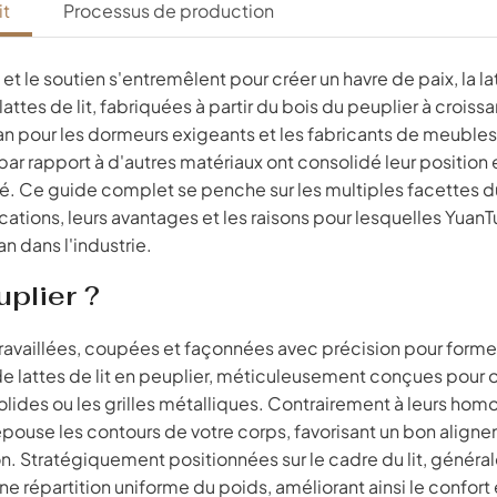
it
Processus de production
t le soutien s'entremêlent pour créer un havre de paix, la la
lattes de lit, fabriquées à partir du bois du peuplier à croiss
an pour les dormeurs exigeants et les fabricants de meubles
par rapport à d'autres matériaux ont consolidé leur position 
é. Ce guide complet se penche sur les multiples facettes d
ications, leurs avantages et les raisons pour lesquelles Yuan
n dans l'industrie.
uplier ?
ravaillées, coupées et façonnées avec précision pour forme
it de lattes de lit en peuplier, méticuleusement conçues pour o
olides ou les grilles métalliques. Contrairement à leurs ho
i épouse les contours de votre corps, favorisant un bon align
on. Stratégiquement positionnées sur le cadre du lit, génér
e répartition uniforme du poids, améliorant ainsi le confort e