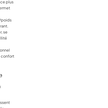
nce plus
permet
e/poids
rant.
r, se
llité
ionnel
 confort
e
x
issent