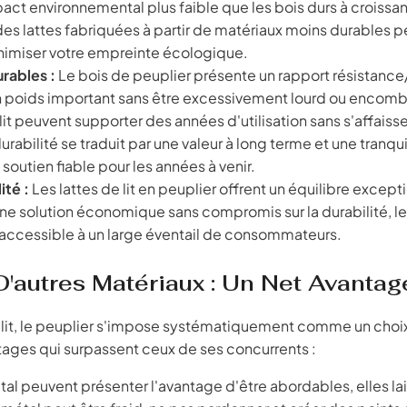
pact environnemental plus faible que les bois durs à croissa
e des lattes fabriquées à partir de matériaux moins durables 
minimiser votre empreinte écologique.
rables :
Le bois de peuplier présente un rapport résistanc
 un poids important sans être excessivement lourd ou encomb
it peuvent supporter des années d'utilisation sans s'affaisse
abilité se traduit par une valeur à long terme et une tranqui
soutien fiable pour les années à venir.
ité :
Les lattes de lit en peuplier offrent un équilibre except
 une solution économique sans compromis sur la durabilité, le
 accessible à un large éventail de consommateurs.
D'autres Matériaux : Un Net Avantag
 de lit, le peuplier s'impose systématiquement comme un choi
tages qui surpassent ceux de ses concurrents :
tal peuvent présenter l'avantage d'être abordables, elles la