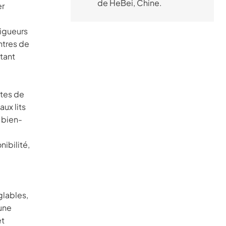
de HeBei, Chine.
réglables et les projets
er
de bricolage, nos
lattes sont durables et
rigueurs
compatibles avec
entres de
différents types de
stant
matelas. Découvrez la
différence YuanTuo
Wood &#8211 ; où la
ttes de
tranquillité rencontre
aux lits
le soutien.
 bien-
nibilité,
glables,
 une
et