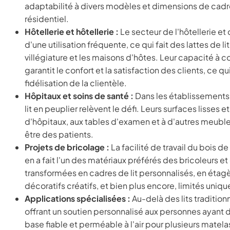
adaptabilité à divers modèles et dimensions de cadres 
résidentiel.
Hôtellerie et hôtellerie :
Le secteur de l'hôtellerie et 
d'une utilisation fréquente, ce qui fait des lattes de l
villégiature et les maisons d'hôtes. Leur capacité à con
garantit le confort et la satisfaction des clients, ce 
fidélisation de la clientèle.
Hôpitaux et soins de santé :
Dans les établissements d
lit en peuplier relèvent le défi. Leurs surfaces lisses e
d'hôpitaux, aux tables d'examen et à d'autres meubles
être des patients.
Projets de bricolage :
La facilité de travail du bois d
en a fait l'un des matériaux préférés des bricoleurs et
transformées en cadres de lit personnalisés, en étag
décoratifs créatifs, et bien plus encore, limités uniqu
Applications spécialisées :
Au-delà des lits traditionn
offrant un soutien personnalisé aux personnes ayant d
base fiable et perméable à l'air pour plusieurs matelas.