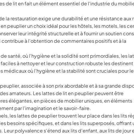
de lit en fait un élément essentiel de l'industrie du mobili
de la restauration exige une durabilité et une résistance aux 
it en peuplier un choix idéal pour les hôtels, les motels, les c
server leur intégrité structurelle et à fournir un soutien con
qui contribue à l'obtention de commentaires positifs et à la
e santé, où l'hygiène et la solidité sont primordiales, les la
t faciles à nettoyer et leur construction robuste les destinent 
 médicaux où l'hygiène et la stabilité sont cruciales pour le
e peuplier, associée à son prix abordable et à sa grande dispo
 des amateurs. Les lattes de lit en peuplier peuvent être
ères élégantes, en pièces de mobilier uniques, en éléments
ement par l'imagination et le savoir-faire.
els, les lattes de peuplier trouvent leur place dans les lits ré
es besoins spécifiques, et dans les lits superposés, offrant
 Leur polyvalence s'étend aux lits d'enfant, aux lits de jour 