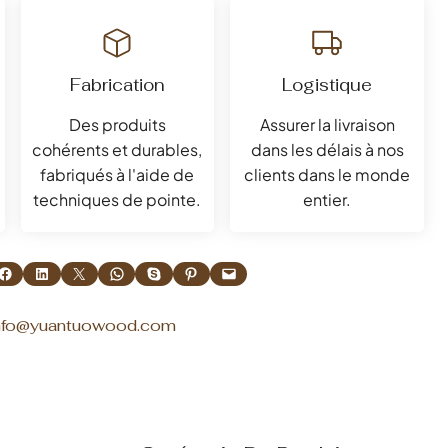
Fabrication
Logistique
Des produits
Assurer la livraison
cohérents et durables,
dans les délais à nos
fabriqués à l'aide de
clients dans le monde
techniques de pointe.
entier.
artager sur Facebook
Partager sur LinkedIn
Partager sur X
Partager sur WhatsApp
Partager sur Skype
Partager sur Pinterest
Envoyer cette page par e-mail
nfo@yuantuowood.com