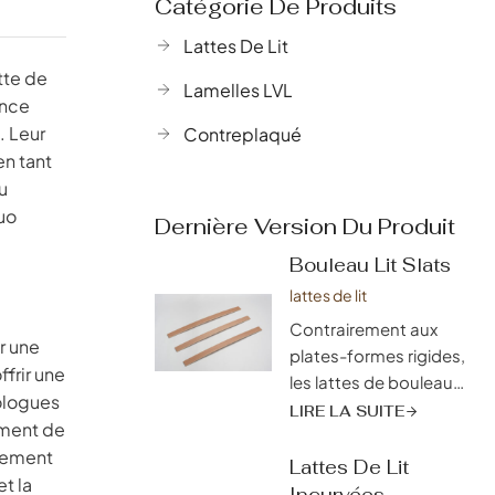
Catégorie De Produits
Lattes De Lit
tte de
Lamelles LVL
ance
. Leur
Contreplaqué
en tant
u
Tuo
Dernière Version Du Produit
Bouleau Lit Slats
lattes de lit
Contrairement aux
r une
plates-formes rigides,
ffrir une
les lattes de bouleau
mologues
favorisent une
LIRE LA SUITE
ement de
respirabilité
alement
exceptionnelle,
Lattes De Lit
t la
permettant une
Incurvées