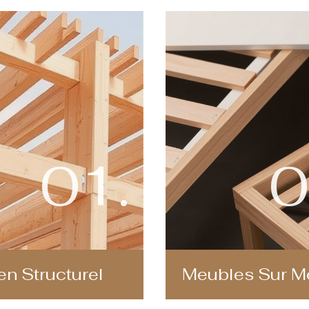
01.
0
en Structurel
Meubles Sur M