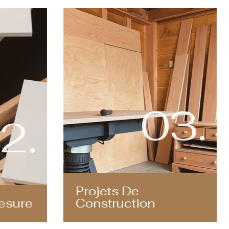
03.
2.
Projets De
esure
Construction