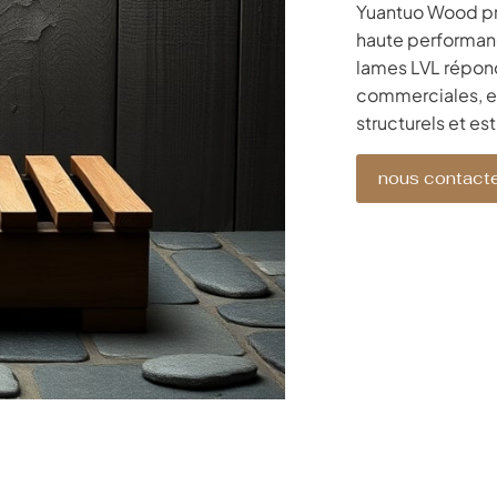
Yuantuo Wood pr
haute performanc
lames LVL répond
commerciales, et
structurels et es
nous contacte