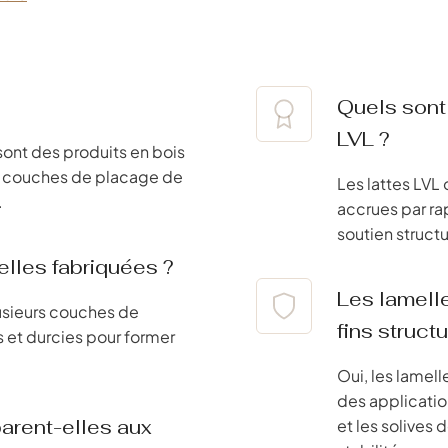
Quels sont
LVL ?
ont des produits en bois
nes couches de placage de
Les lattes LVL 
.
accrues par rap
soutien structu
lles fabriquées ?
Les lamelle
lusieurs couches de
fins structu
s et durcies pour former
Oui, les lamell
des application
arent-elles aux
et les solives 