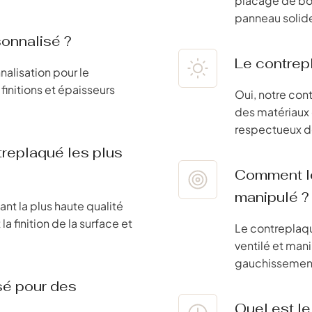
placage de boi
panneau solide
sonnalisé ?
Le contrep
alisation pour le
finitions et épaisseurs
Oui, notre con
des matériaux 
respectueux de
treplaqué les plus
Comment le
manipulé ?
ant la plus haute qualité
a finition de la surface et
Le contreplaqu
ventilé et man
gauchissemen
isé pour des
Quel est l