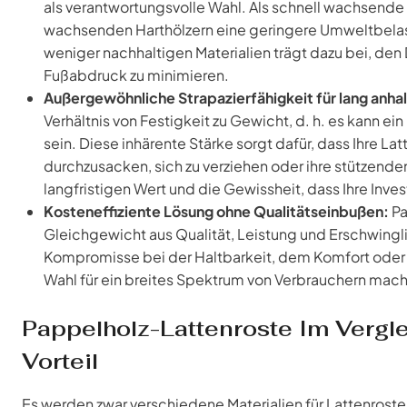
als verantwortungsvolle Wahl. Als schnell wachsende
wachsenden Harthölzern eine geringere Umweltbelas
weniger nachhaltigen Materialien trägt dazu bei, den
Fußabdruck zu minimieren.
Außergewöhnliche Strapazierfähigkeit für lang anha
Verhältnis von Festigkeit zu Gewicht, d. h. es kann 
sein. Diese inhärente Stärke sorgt dafür, dass Ihre 
durchzusacken, sich zu verziehen oder ihre stützende
langfristigen Wert und die Gewissheit, dass Ihre Inve
Kosteneffiziente Lösung ohne Qualitätseinbußen:
Pa
Gleichgewicht aus Qualität, Leistung und Erschwingli
Kompromisse bei der Haltbarkeit, dem Komfort oder d
Wahl für ein breites Spektrum von Verbrauchern mach
Pappelholz-Lattenroste Im Vergle
Vorteil
Es werden zwar verschiedene Materialien für Lattenrost