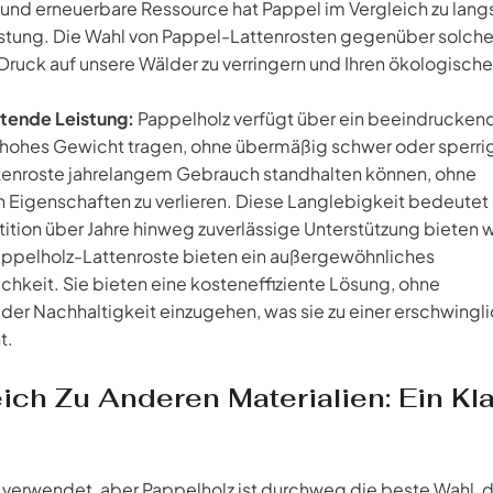
 und erneuerbare Ressource hat Pappel im Vergleich zu lan
tung. Die Wahl von Pappel-Lattenrosten gegenüber solche
 Druck auf unsere Wälder zu verringern und Ihren ökologisch
ltende Leistung:
Pappelholz verfügt über ein beeindrucken
ein hohes Gewicht tragen, ohne übermäßig schwer oder sperri
Lattenroste jahrelangem Gebrauch standhalten können, ohne
n Eigenschaften zu verlieren. Diese Langlebigkeit bedeutet
stition über Jahre hinweg zuverlässige Unterstützung bieten w
ppelholz-Lattenroste bieten ein außergewöhnliches
chkeit. Sie bieten eine kosteneffiziente Lösung, ohne
er Nachhaltigkeit einzugehen, was sie zu einer erschwingl
t.
ich Zu Anderen Materialien: Ein Kla
e verwendet, aber Pappelholz ist durchweg die beste Wahl, 