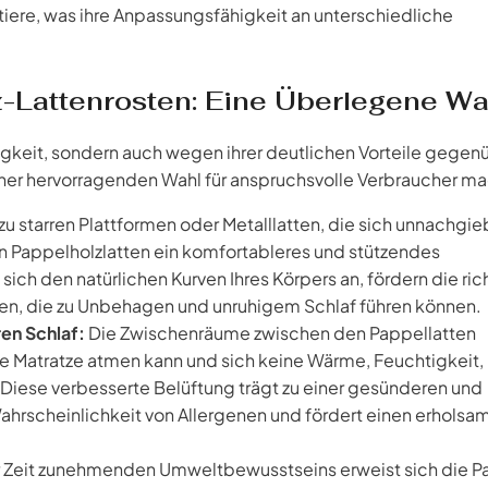
iere, was ihre Anpassungsfähigkeit an unterschiedliche
z-Lattenrosten: Eine Überlegene Wa
tigkeit, sondern auch wegen ihrer deutlichen Vorteile gegen
iner hervorragenden Wahl für anspruchsvolle Verbraucher ma
u starren Plattformen oder Metalllatten, die sich unnachgie
n Pappelholzlatten ein komfortableres und stützendes
sich den natürlichen Kurven Ihres Körpers an, fördern die ric
len, die zu Unbehagen und unruhigem Schlaf führen können.
en Schlaf:
Die Zwischenräume zwischen den Pappellatten
hre Matratze atmen kann und sich keine Wärme, Feuchtigkeit,
iese verbesserte Belüftung trägt zu einer gesünderen und
hrscheinlichkeit von Allergenen und fördert einen erholsa
r Zeit zunehmenden Umweltbewusstseins erweist sich die P