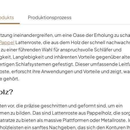
odukts
Produktionsprozess
tzung ineinandergreifen, um eine Oase der Erholung zu scha
Pappel
Lattenroste, die aus dem Holz der schnell nachwac
zu einer führenden Wahl für anspruchsvolle Schläfer und
igkeit, Langlebigkeit und inhärenten Vorteile gegenüber alte
hwertigen Schlafsystemen gefestigt. Dieser umfassende Leit
roste, erforscht ihre Anwendungen und Vorteile und zeigt, w
e gehört.
olz?
sten vor, die präzise geschnitten und geformt sind, um ein
men zu bilden. Das sind Lattenroste aus Pappelholz, die sorg
tratze zu bieten als massive Plattformen oder Metallroste. 
olzleisten ein sanftes Nachgeben, das sich den Konturen I