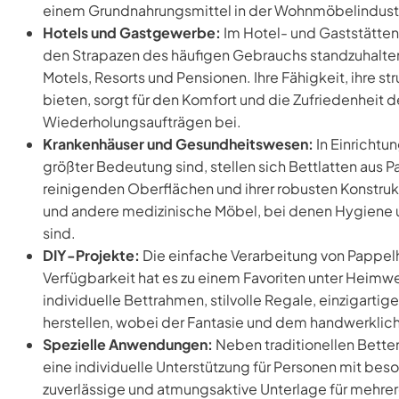
einem Grundnahrungsmittel in der Wohnmöbelindustr
Hotels und Gastgewerbe:
Im Hotel- und Gaststätte
den Strapazen des häufigen Gebrauchs standzuhalten.
Motels, Resorts und Pensionen. Ihre Fähigkeit, ihre st
bieten, sorgt für den Komfort und die Zufriedenheit 
Wiederholungsaufträgen bei.
Krankenhäuser und Gesundheitswesen:
In Einrichtu
größter Bedeutung sind, stellen sich Bettlatten aus P
reinigenden Oberflächen und ihrer robusten Konstruk
und andere medizinische Möbel, bei denen Hygiene u
sind.
DIY-Projekte:
Die einfache Verarbeitung von Pappelh
Verfügbarkeit hat es zu einem Favoriten unter Heimw
individuelle Bettrahmen, stilvolle Regale, einzigart
herstellen, wobei der Fantasie und dem handwerklic
Spezielle Anwendungen:
Neben traditionellen Betten 
eine individuelle Unterstützung für Personen mit bes
zuverlässige und atmungsaktive Unterlage für mehrere 