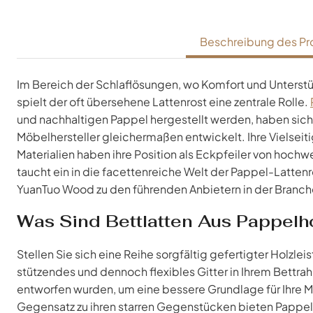
Beschreibung des Pr
Im Bereich der Schlaflösungen, wo Komfort und Unterstü
spielt der oft übersehene Lattenrost eine zentrale Rolle.
und nachhaltigen Pappel hergestellt werden, haben sich 
Möbelhersteller gleichermaßen entwickelt. Ihre Vielseit
Materialien haben ihre Position als Eckpfeiler von hoc
taucht ein in die facettenreiche Welt der Pappel-Latten
YuanTuo Wood zu den führenden Anbietern in der Branch
Was Sind Bettlatten Aus Pappelh
Stellen Sie sich eine Reihe sorgfältig gefertigter Holzlei
stützendes und dennoch flexibles Gitter in Ihrem Bettrah
entworfen wurden, um eine bessere Grundlage für Ihre Ma
Gegensatz zu ihren starren Gegenstücken bieten Pappelh