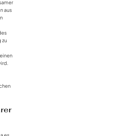
gsamer
n aus
en
des
g zu
 einen
ird.
ichen
rer
da es