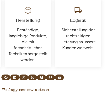
Herstellung
Logistik
Beständige,
Sicherstellung der
langlebige Produkte,
rechtzeitigen
die mit
Lieferung an unsere
fortschrittlichen
Kunden weltweit.
Techniken hergestellt
werden.
Auf Facebook teilen
Auf LinkedIn teilen
Teilen auf X
Auf WhatsApp teilen
Auf Skype freigeben
Auf Pinterest teilen
Diese Seite per E-Mail versenden
n
info@yuantuowood.com