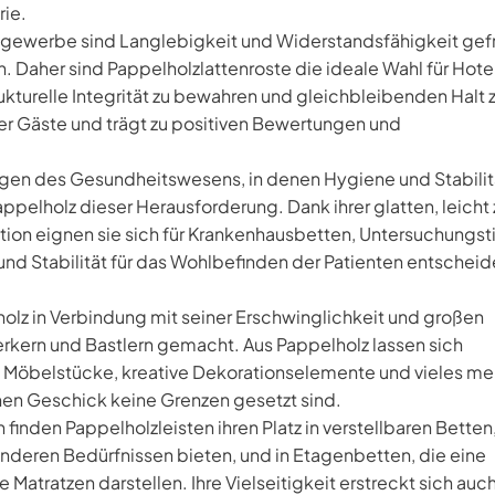
ie.
ngewerbe sind Langlebigkeit und Widerstandsfähigkeit gef
 Daher sind Pappelholzlattenroste die ideale Wahl für Hotel
rukturelle Integrität zu bewahren und gleichbleibenden Halt 
der Gäste und trägt zu positiven Bewertungen und
ngen des Gesundheitswesens, in denen Hygiene und Stabilit
appelholz dieser Herausforderung. Dank ihrer glatten, leicht 
tion eignen sie sich für Krankenhausbetten, Untersuchungst
nd Stabilität für das Wohlbefinden der Patienten entschei
olz in Verbindung mit seiner Erschwinglichkeit und großen
erkern und Bastlern gemacht. Aus Pappelholz lassen sich
ige Möbelstücke, kreative Dekorationselemente und vieles me
hen Geschick keine Grenzen gesetzt sind.
finden Pappelholzleisten ihren Platz in verstellbaren Betten
onderen Bedürfnissen bieten, und in Etagenbetten, die eine
Matratzen darstellen. Ihre Vielseitigkeit erstreckt sich auch