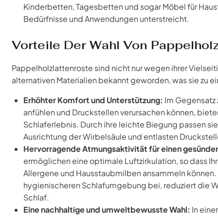
Kinderbetten, Tagesbetten und sogar Möbel für Haust
Bedürfnisse und Anwendungen unterstreicht.
Vorteile Der Wahl Von Pappelhol
Pappelholzlattenroste sind nicht nur wegen ihrer Vielsei
alternativen Materialien bekannt geworden, was sie zu e
Erhöhter Komfort und Unterstützung:
Im Gegensatz z
anfühlen und Druckstellen verursachen können, biete
Schlaferlebnis. Durch ihre leichte Biegung passen sie 
Ausrichtung der Wirbelsäule und entlasten Druckstel
Hervorragende Atmungsaktivität für einen gesünder
ermöglichen eine optimale Luftzirkulation, so dass I
Allergene und Hausstaubmilben ansammeln können. D
hygienischeren Schlafumgebung bei, reduziert die Wa
Schlaf.
Eine nachhaltige und umweltbewusste Wahl:
In eine