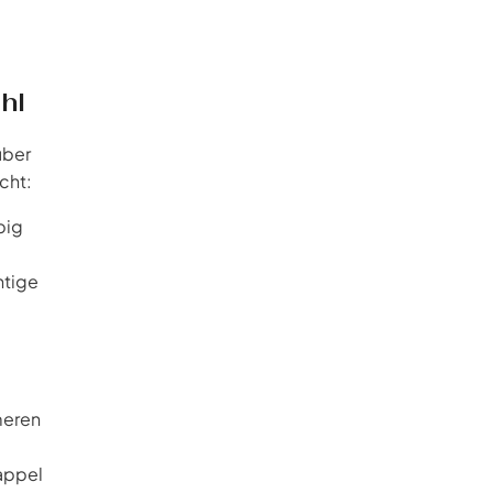
hl
über
cht:
big
htige
meren
appel