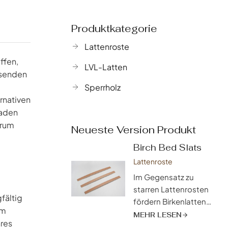
Produktkategorie
Lattenroste
ffen,
LVL-Latten
hsenden
Sperrholz
rnativen
faden
arum
Neueste Version Produkt
Birch Bed Slats
Lattenroste
Im Gegensatz zu
starren Lattenrosten
fältig
fördern Birkenlatten
Im
eine
MEHR LESEN
hres
außergewöhnliche