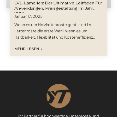
LVL-Lamellen: Der Ultimative Leitfaden Für
Anwendungen, Preisgestaltung Im Jahr
2025
Januar 17, 2025
Wenn es um Holzlattenroste geht, sind LVL-
Lattenroste die erste Wahl, wenn es um
Haltbarkeit, Flexibilität und Kosteneffizienz
geht. Aber was genau sind LVL-Lattenroste?
MEHR LESEN
LVL steht für "Laminated Veneer Lumber"
(Furnierschichtholz), ein hochleistungsfähiges
Holzwerkstoffprodukt, das aus mehreren
dünnen Furnierschichten besteht, die unter
Hitze und Druck mit Klebstoffen miteinander
verbunden werden. Durch dieses Verfahren
entsteht ein Material, das nicht nur unglaublich
stark, sondern auch resistent gegen Verziehen
und Rissbildung ist.
Ihr Partner für hochwertige Lattenroste und