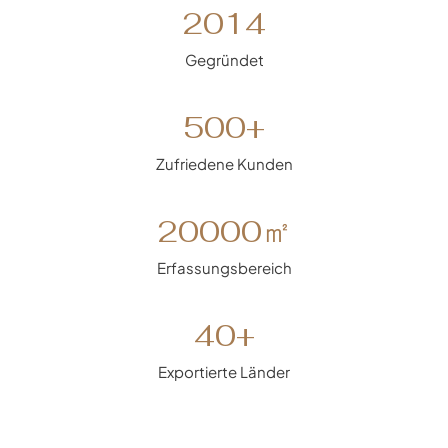
2
2014
0
1
Gegründet
4
5
500+
0
0
Zufriedene Kunden
+
2
20000㎡
0
0
Erfassungsbereich
0
0
4
40+
㎡
0
+
Exportierte Länder