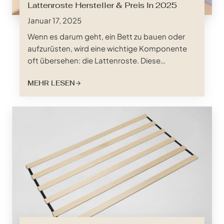
Lattenroste Hersteller & Preis In 2025
Januar 17, 2025
Wenn es darum geht, ein Bett zu bauen oder
aufzurüsten, wird eine wichtige Komponente
oft übersehen: die Lattenroste. Diese
einfachen, aber unverzichtbaren Strukturen
MEHR LESEN
bilden die Grundlage für eine gute Nachtruhe.
Aber was genau sind Lattenroste, und warum
sind sie so wichtig? Tauchen Sie ein in die Welt
der Lattenroste und erfahren Sie alles, was
Sie...