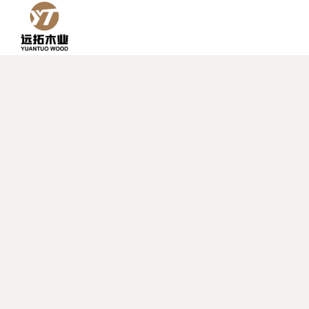
跳
到
内
容
每块