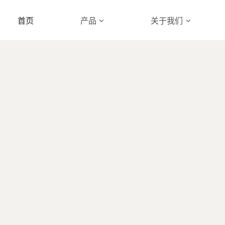
首页
产品
关于我们
板条都融合我们的创新
从床板条制造商处了解我们一系列精工细作的木制品。
探索产品