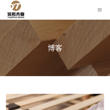
跳
到
内
容
博客