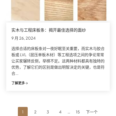
实木与工程床板条：揭开最佳选择的面纱
9 月 26, 2024
选择合适的床板条对一夜好眠至关重要，而实木与胶合
板或 LVL（层压单板木材）等工程选项之间的争论常常
让买家辗转反侧，举棋不定。这两种材料都具有独特的
优势，了解它们的区别是做出明智决定的关键，也是符
合...
了解更多
职
1
2
3
4
…
15
下一个