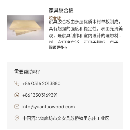
确保完美适合您的项目。放心建造，经
久耐用！
家具胶合板
胶合板
家具胶合板由多层优质木材单板制成，
具有超强的强度和稳定性，表面光滑美
观，是家具制作和室内设计的理想材
料。它用途广泛，可用于橱柜、桌子、
阅读更多
椅子、架子和其他无数用途。选择源拓
木业的家具胶合板，因为它具有卓越的
品质、多样的单板选择以及可持续发展
的承诺，确保您的项目既美观又持久耐
需要帮助吗？
用。
+86 0316 2013880
+86 13303169391
info@yuantuowood.com
中国河北省廊坊市文安县苏桥镇里东庄工业区