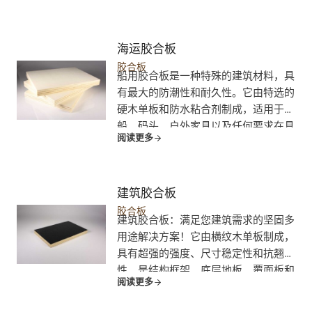
海运胶合板
胶合板
船用胶合板是一种特殊的建筑材料，具
有最大的防潮性和耐久性。它由特选的
硬木单板和防水粘合剂制成，适用于造
船、码头、户外家具以及任何要求在具
阅读更多
有挑战性的环境中具有持久性能的应
用。它的强度、尺寸稳定性以及抗腐
烂、抗腐蚀和抗风化性能，使其成为可
靠性和使用寿命最为重要的项目的最终
建筑胶合板
选择。
胶合板
建筑胶合板：满足您建筑需求的坚固多
用途解决方案！它由横纹木单板制成，
具有超强的强度、尺寸稳定性和抗翘曲
性。是结构框架、底层地板、覆面板和
阅读更多
无数 DIY 项目的理想选择。源拓木业提
供各种厚度和等级的优质建筑胶合板，