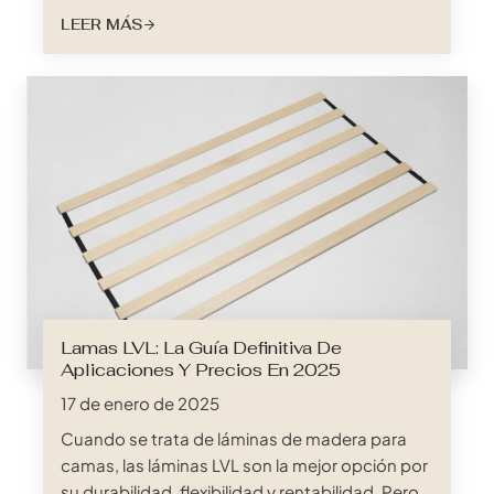
pero esenciales son la base de un sueño
LEER MÁS
reparador. Pero, ¿qué son exactamente los
somieres y por qué son tan importantes?
Sumerjámonos en el mundo de los somieres y
descubramos todo lo que...
Lamas LVL: La Guía Definitiva De
Aplicaciones Y Precios En 2025
17 de enero de 2025
Cuando se trata de láminas de madera para
camas, las láminas LVL son la mejor opción por
su durabilidad, flexibilidad y rentabilidad. Pero,