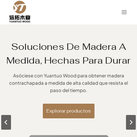
Saltar
al
Contenido
Soluciones De Madera A
Su Fuente De Confianza
Innovación Y Calidad En
Medida, Hechas Para Durar
Para Somieres De Alta
Cada Lama
Calidad
Asóciese con Yuantuo Wood para obtener madera
Explore nuestra gama de productos de madera
elaborados por expertos del fabricante de somieres de
contrachapada a medida de alta calidad que resista el
Descubra la combinación perfecta de calidad,
paso del tiempo.
origen.
personalización y fiabilidad con Yuantuo Wood.
Explorar productos
Explorar productos
Explorar productos