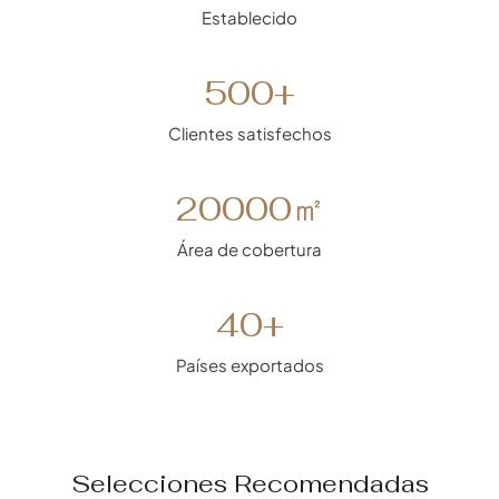
1
Establecido
4
5
500+
0
0
Clientes satisfechos
+
2
20000㎡
0
0
Área de cobertura
0
0
4
40+
㎡
0
+
Países exportados
Selecciones Recomendadas