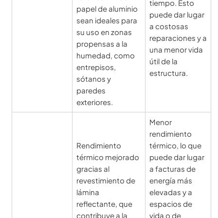
tiempo. Esto
papel de aluminio
puede dar lugar
sean ideales para
a costosas
su uso en zonas
reparaciones y a
propensas a la
una menor vida
humedad, como
útil de la
entrepisos,
estructura.
sótanos y
paredes
exteriores.
Menor
rendimiento
Rendimiento
térmico, lo que
térmico mejorado
puede dar lugar
gracias al
a facturas de
revestimiento de
energía más
lámina
elevadas y a
reflectante, que
espacios de
contribuye a la
vida o de