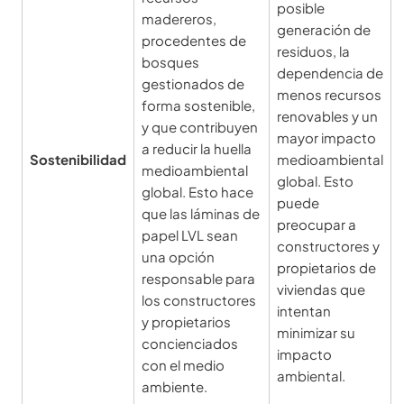
posible
madereros,
generación de
procedentes de
residuos, la
bosques
dependencia de
gestionados de
menos recursos
forma sostenible,
renovables y un
y que contribuyen
mayor impacto
a reducir la huella
Sostenibilidad
medioambiental
medioambiental
global. Esto
global. Esto hace
puede
que las láminas de
preocupar a
papel LVL sean
constructores y
una opción
propietarios de
responsable para
viviendas que
los constructores
intentan
y propietarios
minimizar su
concienciados
impacto
con el medio
ambiental.
ambiente.