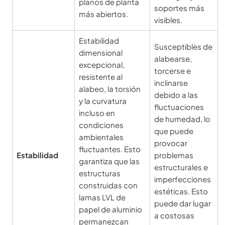
planos de planta
soportes más
más abiertos.
visibles.
Estabilidad
Susceptibles de
dimensional
alabearse,
excepcional,
torcerse e
resistente al
inclinarse
alabeo, la torsión
debido a las
y la curvatura
fluctuaciones
incluso en
de humedad, lo
condiciones
que puede
ambientales
provocar
fluctuantes. Esto
Estabilidad
problemas
garantiza que las
estructurales e
estructuras
imperfecciones
construidas con
estéticas. Esto
lamas LVL de
puede dar lugar
papel de aluminio
a costosas
permanezcan