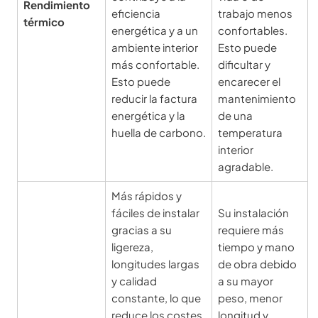
Rendimiento
eficiencia
trabajo menos
térmico
energética y a un
confortables.
ambiente interior
Esto puede
más confortable.
dificultar y
Esto puede
encarecer el
reducir la factura
mantenimiento
energética y la
de una
huella de carbono.
temperatura
interior
agradable.
Más rápidos y
fáciles de instalar
Su instalación
gracias a su
requiere más
ligereza,
tiempo y mano
longitudes largas
de obra debido
y calidad
a su mayor
constante, lo que
peso, menor
reduce los costes
longitud y