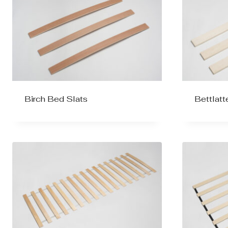
Birch Bed Slats
Bettlat