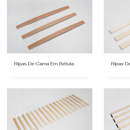
Ripas De Cama Em Bétula
Ripas D