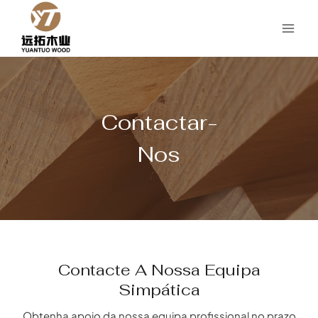
Saltar
para
o
conteúdo
Contactar-
Nos
Contacte A Nossa Equipa
Simpática
Obtenha apoio da nossa equipa profissional no prazo