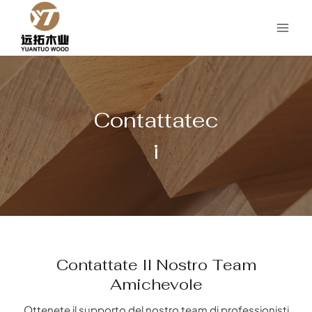
Salta
al
contenuto
Contattatec
I
Contattate Il Nostro Team
Amichevole
Ottenete il supporto del nostro team di professionisti