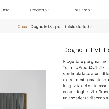
Casa
Prodotto
Chi siamo
Casa
»
Doghe in LVL per il telaio del letto
Doghe In LVL Per
Progettate per garantire l
YuanTuo Wood&#8217 sono
con impiallacciature di l
e cedimenti, garantendo 
longevità del materasso. I
nostre doghe LVL offrono
un'esperienza di sonno t