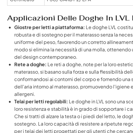
Applicazioni Delle Doghe In LVL N
Giostre per letti a piattaforma:
Le doghe LVL costitui
robusta e di sostegno per il materasso senza la neces
uniforme del peso, favorendo un corretto allineament
modo si elimina la necessità di una molla, ottenendo un
del design contemporaneo.
Rete a doghe:
Le reti a doghe, note per la loro esteti
materasso, si basano sulla forza e sulla flessibilità 
conformandosi ai contorni del corpo e fornendo una se
dell'aria intorno al materasso, promuovendo l'igiene 
allergeni.
Telai per letti regolabili:
Le doghe in LVL sono una scelt
loro resistenza e stabilità è in grado di sopportare i c
Che si tratti di alzare la testa o i piedi del letto, le
sostegno. La loro capacità di resistere a ripetute rego
per i telai dei letti progettati per gli utenti che cerc