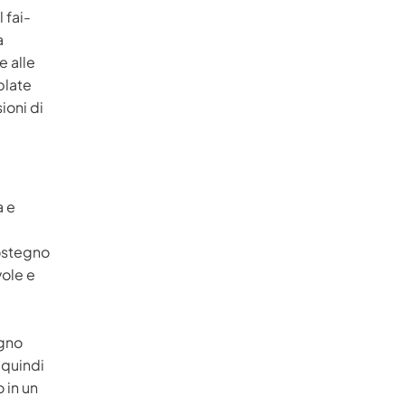
 fai-
à
e alle
blate
ioni di
a e
sostegno
vole e
egno
 quindi
 in un