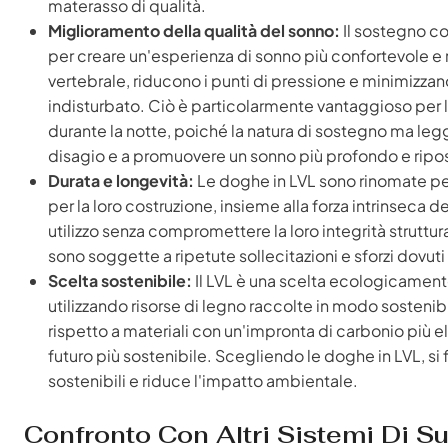
materasso di qualità.
Miglioramento della qualità del sonno:
Il sostegno co
per creare un'esperienza di sonno più confortevole e 
vertebrale, riducono i punti di pressione e minimizz
indisturbato. Ciò è particolarmente vantaggioso per l
durante la notte, poiché la natura di sostegno ma leg
disagio e a promuovere un sonno più profondo e ripo
Durata e longevità:
Le doghe in LVL sono rinomate per l
per la loro costruzione, insieme alla forza intrinseca 
utilizzo senza compromettere la loro integrità struttura
sono soggette a ripetute sollecitazioni e sforzi dovuti 
Scelta sostenibile:
Il LVL è una scelta ecologicamente 
utilizzando risorse di legno raccolte in modo sostenib
rispetto a materiali con un'impronta di carbonio più e
futuro più sostenibile. Scegliendo le doghe in LVL, si 
sostenibili e riduce l'impatto ambientale.
Confronto Con Altri Sistemi Di S