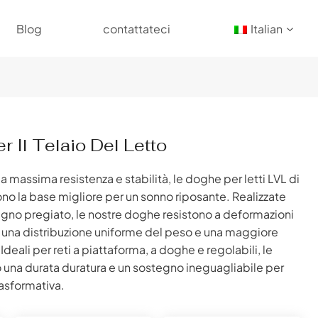
Blog
contattateci
Italian
 Il Telaio Del Letto
a massima resistenza e stabilità, le doghe per letti LVL di
 la base migliore per un sonno riposante. Realizzate
egno pregiato, le nostre doghe resistono a deformazioni
una distribuzione uniforme del peso e una maggiore
deali per reti a piattaforma, a doghe e regolabili, le
 una durata duratura e un sostegno ineguagliabile per
rasformativa.