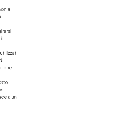
monia
a
irarsi
il
tilizzati
di
i, che
otto
LVL
sce a un