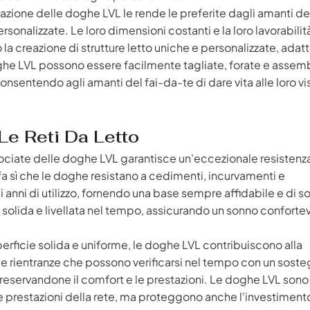
orazione delle doghe LVL le rende le preferite dagli amanti del
rsonalizzate. Le loro dimensioni costanti e la loro lavorabilit
a creazione di strutture letto uniche e personalizzate, adatt
oghe LVL possono essere facilmente tagliate, forate e assem
nsentendo agli amanti del fai-da-te di dare vita alle loro vis
Le Reti Da Letto
crociate delle doghe LVL garantisce un'eccezionale resistenz
fa sì che le doghe resistano a cedimenti, incurvamenti e
i anni di utilizzo, fornendo una base sempre affidabile e di 
e solida e livellata nel tempo, assicurando un sonno conforte
rficie solida e uniforme, le doghe LVL contribuiscono alla
e rientranze che possono verificarsi nel tempo con un sost
eservandone il comfort e le prestazioni. Le doghe LVL sono
 prestazioni della rete, ma proteggono anche l'investimento