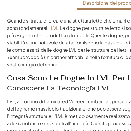
Descrizione del prodo
Quando si tratta di creare una struttura letto che emani 
sono fondamentali.
LVL
Le doghe per strutture letto si s
più esigenti che i produttori di mobili. Queste doghe, pr
stabilità e una notevole durata, forniscono la base per
le complessità delle doghe LVL per le strutture dei letti, 
YuanTuo Wood è un partner affidabile nella fornitura di do
vostro rifugio del sonno.
Cosa Sono Le Doghe In LVL Per Le
Conoscere La Tecnologia LVL
LVL, acronimo di Laminated Veneer Lumber, rappresenta il
del legname massiccio tradizionale, che può essere so
l'integrità strutturale, l'LVL è meticolosamente realizzato 
adesivi robusti e resistenti all'umidità. Questo processo 
un materiale che supera i limiti della sua controparte nat