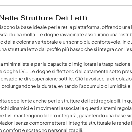
elle Strutture Dei Letti
scono la base ideale per le reti a piattaforma, offrendo una
sità di una molla. Le doghe ravvicinate assicurano una distri
o della colonna vertebrale e un sonno più confortevole. In 
a struttura letto dal profilo più basso che si integra con l'e
ca minimalista e per la capacità di migliorare la traspirazione
delle doghe LVL. Le doghe si flettono delicatamente sotto pre
nsazione di sospensione sottile. Ciò favorisce la circolazi
e prolungandone la durata, evitando l'accumulo di umidità e
a eccellente anche per le strutture dei letti regolabili, in q
arichi dinamici e i movimenti associati a questi sistemi regolab
 doghe LVL mantengono la loro integrità, garantendo una base si
lazioni senza compromettere l'integrità strutturale le rende 
ano comfort e sostegno personalizzabili.