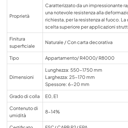
Caratterizzato da un impressionante ra
una notevole resistenza alla deformazione
Proprietà
richiesta, per la resistenza al fuoco. L
scelta superiore per applicazioni strutt
Finitura
Naturale / Con carta decorativa
superficiale
Tipo
Appartamento/ R4000/ R8000
Lunghezza: 550-1750 mm
Dimensioni
Larghezza: 25-170 mm
Spessore: 6-20 mm
Grado di colla
E0, E1
Contenuto di
8-14%
umidità
Certificato
FSC/ CARB P2/ EPA