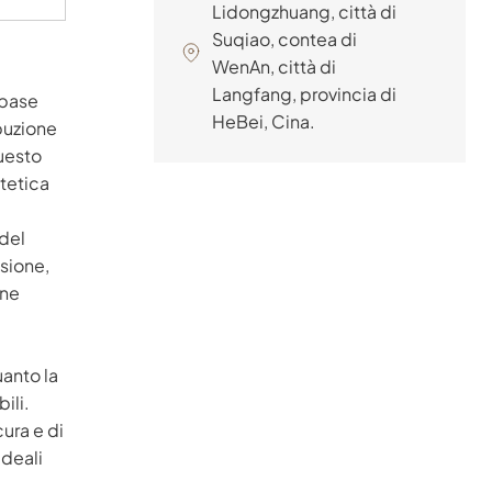
Lidongzhuang, città di
per case, hotel e
comfort a lungo
Suqiao, contea di
progetti fai-da-te.
termine.
Scegliete YuanTuo
WenAn, città di
Wood per una
Langfang, provincia di
 base
soluzione di riposo
HeBei, Cina.
buzione
confortevole e
questo
sostenibile.
stetica
 del
ssione,
one
uanto la
ili.
cura e di
ideali