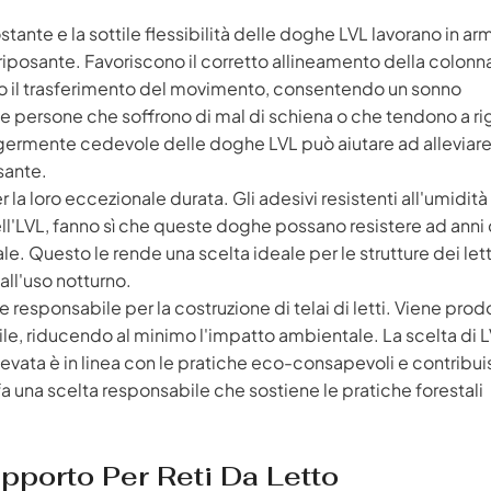
stante e la sottile flessibilità delle doghe LVL lavorano in ar
riposante. Favoriscono il corretto allineamento della colonn
ano il trasferimento del movimento, consentendo un sonno
e persone che soffrono di mal di schiena o che tendono a rig
germente cedevole delle doghe LVL può aiutare ad alleviare 
sante.
a loro eccezionale durata. Gli adesivi resistenti all'umidità u
dell'LVL, fanno sì che queste doghe possano resistere ad anni 
le. Questo le rende una scelta ideale per le strutture dei lett
all'uso notturno.
responsabile per la costruzione di telai di letti. Viene prod
ile, riducendo al minimo l'impatto ambientale. La scelta di 
levata è in linea con le pratiche eco-consapevoli e contribui
fa una scelta responsabile che sostiene le pratiche forestali
upporto Per Reti Da Letto