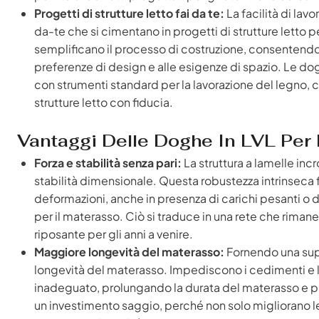
Progetti di strutture letto fai da te:
La facilità di lav
da-te che si cimentano in progetti di strutture letto pe
semplificano il processo di costruzione, consentendo l
preferenze di design e alle esigenze di spazio. Le d
con strumenti standard per la lavorazione del legno, co
strutture letto con fiducia.
Vantaggi Delle Doghe In LVL Per 
Forza e stabilità senza pari:
La struttura a lamelle in
stabilità dimensionale. Questa robustezza intrinseca 
deformazioni, anche in presenza di carichi pesanti o d
per il materasso. Ciò si traduce in una rete che riman
riposante per gli anni a venire.
Maggiore longevità del materasso:
Fornendo una supe
longevità del materasso. Impediscono i cedimenti e l
inadeguato, prolungando la durata del materasso e pr
un investimento saggio, perché non solo migliorano le