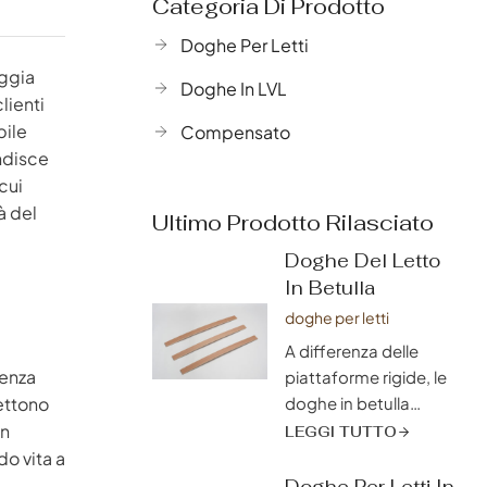
Categoria Di Prodotto
Doghe Per Letti
oggia
Doghe In LVL
lienti
bile
Compensato
ndisce
cui
à del
Ultimo Prodotto Rilasciato
Doghe Del Letto
In Betulla
doghe per letti
A differenza delle
renza
piattaforme rigide, le
ettono
doghe in betulla
favoriscono
on
LEGGI TUTTO
un'eccezionale
do vita a
traspirazione,
Doghe Per Letti In