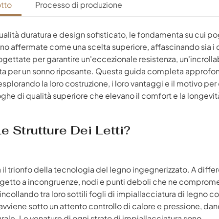
tto
Processo di produzione
qualità duratura e design sofisticato, le fondamenta su cui p
ono affermate come una scelta superiore, affascinando sia i c
ogettate per garantire un'eccezionale resistenza, un'incrolla
fetta per un sonno riposante. Questa guida completa approfo
esplorando la loro costruzione, i loro vantaggi e il motivo per 
ghe di qualità superiore che elevano il comfort e la longevit
 Strutture Dei Letti?
 trionfo della tecnologia del legno ingegnerizzato. A diffe
ggetto a incongruenze, nodi e punti deboli che ne comprom
incollando tra loro sottili fogli di impiallacciatura di legno c
avviene sotto un attento controllo di calore e pressione, dan
urale. Le venature di ogni strato di impiallacciatura sono