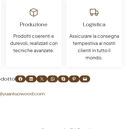
Produzione
Logistica
Prodotti coerenti e
Assicurare la consegna
durevoli, realizzati con
tempestiva ai nostri
tecniche avanzate.
clienti in tutto il
mondo.
Condividi su Facebook
Condividi su LinkedIn
Condividi su X
Condividi su WhatsApp
Condividi su Skype
Condividi su Pinterest
Spedisci questa pagina via email
odotto
o@yuantuowood.com