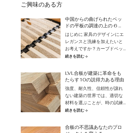
ご興味のある方
中国からの曲げられたベッ
ドの平板の調達の上の 6 利
点
はじめに 家具のデザインにエ
レガンスと洗練を加えたいと
お考えですか？カーブドベッ
ドスラットは、製品を高め、
続きを読む
より快適な睡眠体験を提供す
ることができます。中国は、
LVL合板が建築に革命をも
高品質な曲木部品の製造にお
たらす10の説得力ある理由
ける世界的リーダーとして台
強度、耐久性、信頼性が譲れ
頭し、お客様の特定のニーズ
ない建築の世界では、適切な
を満たす幅広いオプションを
材料を選ぶことが、時の試練
提供しています。中国...
に耐えるプロジェクトと、重
続きを読む
圧に耐えかねて崩れてしまう
プロジェクトの分かれ目にな
合板の不思議あなたのプロ
ります。特に、優れた耐荷重