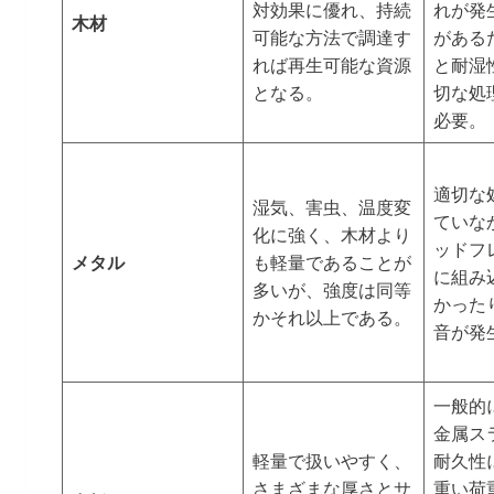
対効果に優れ、持続
れが発
木材
可能な方法で調達す
がある
れば再生可能な資源
と耐湿
となる。
切な処
必要。
適切な
湿気、害虫、温度変
ていな
化に強く、木材より
ッドフ
メタル
も軽量であることが
に組み
多いが、強度は同等
かった
かそれ以上である。
音が発
一般的
金属ス
軽量で扱いやすく、
耐久性
さまざまな厚さとサ
重い荷