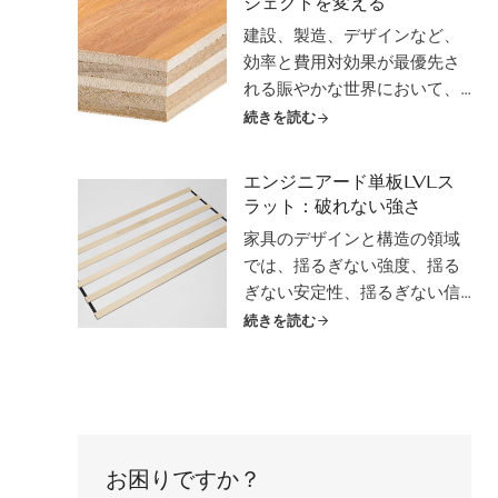
ジェクトを変える
性、スパン性能、環境要因へ
建設、製造、デザインなど、
の耐性が要求される用途では
効率と費用対効果が最優先さ
なおさらです。LVL合板の登場
れる賑やかな世界において、
です。
合板の汎用性、手頃な価格、
続きを読む
実用性に匹敵する素材はほと
んどありません。合板は、数
エンジニアード単板LVLス
え切れないほどのプロジェク
ラット：破れない強さ
トで活躍する縁の下の力持ち
家具のデザインと構造の領域
であり、多様な用途に対応で
では、揺るぎない強度、揺る
きる信頼性と適応性を備えて
ぎない安定性、揺るぎない信
いる。そして、安定した流れ
頼性を実現する素材への探求
続きを読む
を確保することに関しては...
は尽きることがありません。
見栄えだけでなく、日常生活
の厳しさにも耐える家具を求
める、目の肥えた顧客の要求
に応えようとメーカーが努力
お困りですか？
する中、エンジニアードウッ