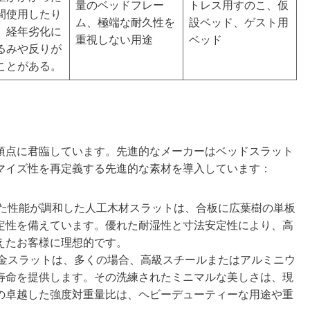
量のベッドフレー
トレス用すのこ、仮
間使用したり
ム、極端な耐久性を
設ベッド、ゲスト用
、経年劣化に
重視しない用途
ベッド
るみや反りが
ことがある。
頂点に君臨しています。先進的なメーカーはベッドスラット
マイズ性を再定義する先進的な素材を導入しています：
た性能が調和した人工木材スラットは、合板に広葉樹の単板
定性を備えています。優れた耐湿性と寸法安定性により、高
えたお客様に理想的です。
金スラットは、多くの場合、高級スチールまたはアルミニウ
寿命を提供します。その洗練されたミニマルな美しさは、現
の卓越した強度対重量比は、ヘビーデューティーな用途や重