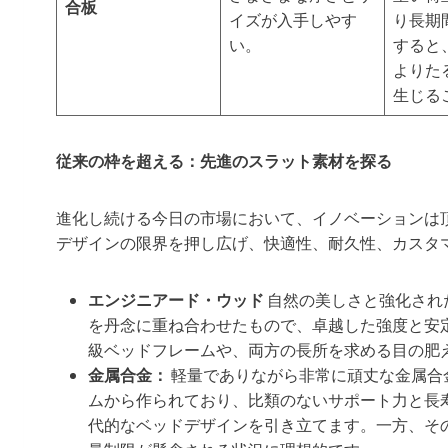
合板
イズが入手しやす
り長期
い。
すると
よりた
生じる
従来の枠を超える：先進のスラット素材を探る
進化し続ける今日の市場において、イノベーションは
デザインの限界を押し広げ、快適性、耐久性、カスタ
エンジニアード・ウッド
自然の美しさと強化され
を丹念に重ね合わせたもので、卓越した強度と安
級ベッドフレームや、両方の長所を求める目の肥
金属合金：
軽量でありながら非常に頑丈な金属合
ムから作られており、比類のないサポート力と長
代的なベッドデザインを引き立てます。一方、そ