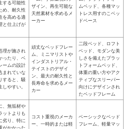
生する可能性
ザイン、再生可能な
ムベッド、各種マッ
ため、耐久性
天然素材を求めるメ
トレス用すのこベッ
性を高める適
ーカー
ドベース
理と仕上げが
二段ベッド、ロフト
頑丈なベッドフレー
処理が施され
ベッド、モダンな美
ム、ミニマリストや
かったり、ベ
しさを備えたプラッ
インダストリアル・
レームの設計
トフォームベッド、
テイストのデザイ
込まれていな
体重の重い方やアク
ン、最大の耐久性と
りすると、騒
ティブなスリーパー
長寿命を求めるメー
生しやすい。
向けにデザインされ
カー
たベッドフレーム
に、無垢材や
ラットよりも
コスト重視のメーカ
ベーシックなベッド
に劣り、特に
ー、一時的または軽
フレーム、軽量マッ
重がかかった