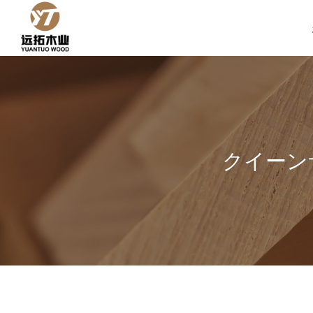
コ
ン
テ
ン
ツ
へ
ス
キ
ッ
クイーン
プ