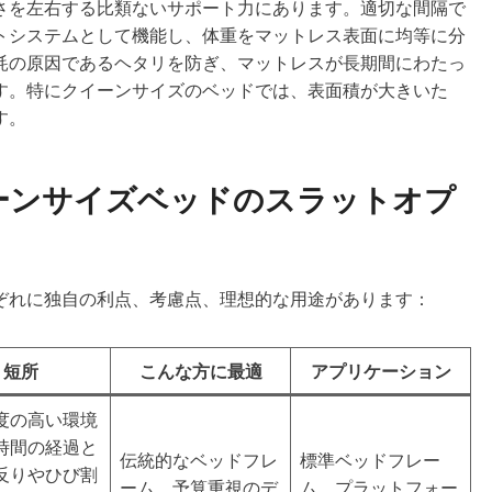
さを左右する比類ないサポート力にあります。適切な間隔で
トシステムとして機能し、体重をマットレス表面に均等に分
耗の原因であるヘタリを防ぎ、マットレスが長期間にわたっ
す。特にクイーンサイズのベッドでは、表面積が大きいた
す。
ーンサイズベッドのスラットオプ
ぞれに独自の利点、考慮点、理想的な用途があります：
短所
こんな方に最適
アプリケーション
度の高い環境
時間の経過と
伝統的なベッドフレ
標準ベッドフレー
反りやひび割
ーム、予算重視のデ
ム、プラットフォー