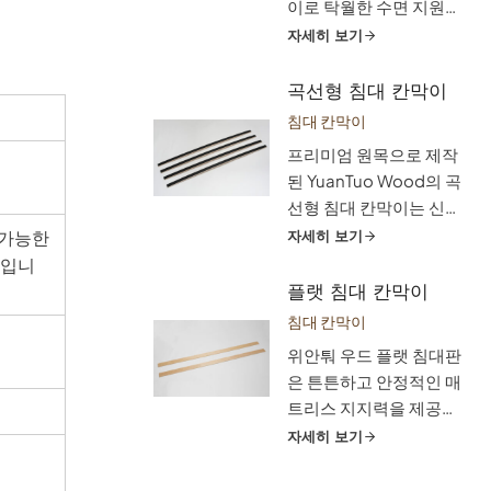
이로 탁월한 수면 지원을
경험을 원하는 안목 있는
경험하세요. 이 튼튼하고
자세히 보기
고객에게 이상적인 선택
유연한 슬랫은 몸에 밀착
입니다. 자작나무 침대
되어 척추를 바르게 정렬
곡선형 침대 칸막이
칸막이를 선택하고 진정
하고 압력 포인트를 완화
으로 편안한 수면을 위한
침대 칸막이
합니다. 매트리스의 통기
지지력, 통기성, 지속 가
프리미엄 원목으로 제작
성을 높이고 더 건강한 수
능한 기초의 차이를 경험
된 YuanTuo Wood의 곡
면 환경을 즐기세요. 가
해 보세요.
선형 침대 칸막이는 신체
정, 호텔 등에 적합한 맞
의 자연스러운 곡선을 따
 가능한
자세히 보기
춤형 슬랫은 필요에 따라
라 인체공학적으로 탁월
택입니
맞춤 제작할 수 있습니
한 지지력을 제공합니다.
플랫 침대 칸막이
다.
압력을 완화하고 척추 정
침대 칸막이
렬을 촉진하며 혈액 순환
위안퉈 우드 플랫 침대판
을 개선하여 편안한 수면
은 튼튼하고 안정적인 매
경험을 보장합니다. 가정
트리스 지지력을 제공합
용 가구, 접객업, 의료 및
니다. 너도밤나무와 자작
자세히 보기
특수 매트리스 지지대에
나무와 같은 고급 원목으
이상적인 맞춤형 슬랫은
로 제작된 침대판은 최적