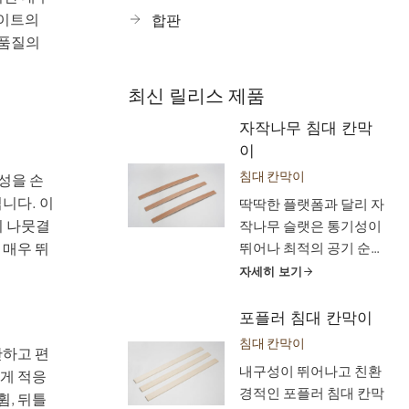
레이트의
합판
 품질의
최신 릴리스 제품
자작나무 침대 칸막
이
침대 칸막이
성을 손
니다. 이
딱딱한 플랫폼과 달리 자
의 나뭇결
작나무 슬랫은 통기성이
 매우 뛰
뛰어나 최적의 공기 순환
을 통해 매트리스를 쾌적
자세히 보기
하게 유지하고 습기가 쌓
이는 것을 방지합니다.
포플러 침대 칸막이
내구성이 뛰어난 구조로
침대 칸막이
안하고 편
오래 지속되는 성능을 보
내구성이 뛰어나고 친환
럽게 적응
장하므로 편안함과 웰빙
경적인 포플러 침대 칸막
휨, 뒤틀
을 모두 우선시하는 수면