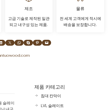
제조
물류
고급 기술로 제작된 일관
전 세계 고객에게 적시에
되고 내구성 있는 제품.
배송을 보장합니다.
edIn에서 공유
X에서 공유
WhatsApp에서 공유
Skype에서 공유
Pinterest에 공유
이 페이지에 이메일 보내기
antuowood.com
제품 카테고리
침대 칸막이
용 슬레이
LVL 슬레이트
어난 내구