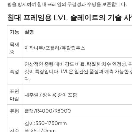
림을 방지하여 침대 프레임의 무결성과 수명을 보존합니다.
침대 프레임용 LVL 슬레이트의 기술 
기능
설명
목재
자작나무/포플러/유칼립투스
종
인상적인 중량 대비 강도 비율, 탁월한 치수 안정성, 
속성
것이 특징입니다. LVL은 일관된 품질과 예측 가능
다.
표면
내추럴 / 장식용 종이 포함
마감
유형
플랫/R4000/R8000
길이:550-1750mm
치수
폭:25-170mm