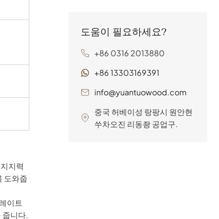
내구성과 오래 지속되는
의 공기 순환을 촉진하여
편안함을 보장합니다.
곰팡이와 곰팡이를 방지
도움이 필요하세요?
합니다. 설치가 간편하고
다양한 침대 프레임과 호
+86 0316 2013880
환되므로 가정, 호텔 및
DIY 프로젝트에 적합합
+86 13303169391
니다. 편안하고 지속 가
능한 수면 솔루션을 원한
info@yuantuowood.com
다면 위안퉈 우드를 선택
중국 허베이성 랑팡시 원안현
하세요.
쑤차오진 리동좡 공업구.
 지지력
록 도와줍
슬레이트
 줍니다.