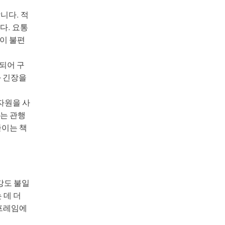
니다. 적
다. 요통
성이 불편
되어 구
와 긴장을
자원을 사
하는 관행
줄이는 책
강도 불일
 데 더
 프레임에