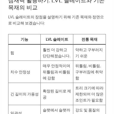
잠재력 활용하기: LVL 슬레이트와 기존
목재의 비교
LVL 슬레이트의 장점을 설명하기 위해 기존 목재와 정면으
로 비교해 보겠습니다:
기능
LVL 슬레이트
전통 목재
훨씬 더 강하고
약하고 구부러지
힘
단단해졌습니다.
기 쉬운
매우 안정적이며
뒤틀림, 비틀림,
치수 안정성
뒤틀림과 비틀림
구부러짐에 취약
에 강함
함
트리 크기에 따라
확장된 길이로 제
긴 길이의 가용성
제한되어 더 많은
공
조인트가 필요함
슬랫에서 슬랫까
강도 및 품질의
일관성