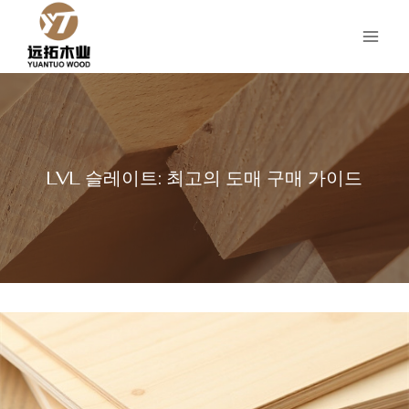
콘
텐
츠
로
건
너
뛰
기
LVL 슬레이트: 최고의 도매 구매 가이드