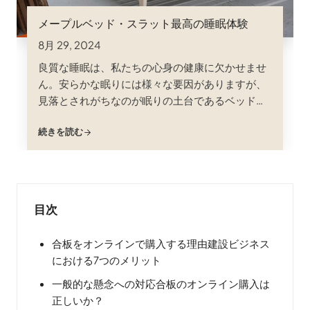
メープルベッド・スラット最高の睡眠体験
8月 29, 2024
良質な睡眠は、私たちの心身の健康に欠かせませ
ん。安らかな眠りには様々な要因がありますが、
見落とされがちなのが眠りの土台であるベッドス
ラットです。様々な選択肢がある中で、メープル
続きを読む
材のベッドスラットは、その強度、耐久性、自然
の美しさが際立っており、人気のある選択肢とな
っています；
目次
合板をオンラインで購入する理由建設ビジネス
における7つのメリット
一般的な懸念への対応合板のオンライン購入は
正しいか？