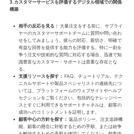
3.カスタマーサービスを評価するデジタル領域での関係
構築
相手の反応を見る：
大量注文をする前に、サプライ
ヤーのカスタマーサポートチームに質問や問い合わ
せをしてみましょう。彼らの対応、親切さ、明確で
有益な回答を提供する能力を評価する。特に一刻を
争う注文や技術的な質問に対応する場合、迅速で知
識豊富なカスタマー・サポートは貴重な存在とな
る。
支援リソースを探す：
FAQ、チュートリアル、テク
ニカルサポートや製品スペシャリストの連絡先につ
いては、プラットフォームのウェブサイトやヘルプ
セクションをご覧ください。包括的なナレッジベー
スとすぐに利用できるサポートチャネルは、顧客の
成功へのコミットメントを証明します。
顧客中心の方針を探す：
返品ポリシー、注文追跡機
能、顧客の懸念に対処するための手順、または紛争
を解決するための手順を確認してください。顧客中