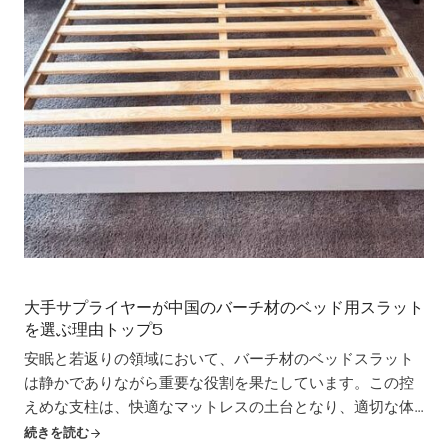
大手サプライヤーが中国のバーチ材のベッド用スラット
を選ぶ理由トップ5
安眠と若返りの領域において、バーチ材のベッドスラット
は静かでありながら重要な役割を果たしています。この控
えめな支柱は、快適なマットレスの土台となり、適切な体
重配分、通気性、そして全体的な睡眠の質を保証します。
続きを読む