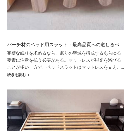
バーチ材のベッド用スラット：最高品質への道しるべ
完璧な眠りを求めるなら、眠りの聖域を構成するあらゆる
要素に注意を払う必要がある。マットレスが脚光を浴びる
ことが多い一方で、ベッドスラットはマットレスを支え、
寝心地を良くし、長持ちさせるという重要な役割を担って
続きを読む
います。様々な素材がある中で、バーチ材のベッドスラッ
トは、最も優れた素材です。