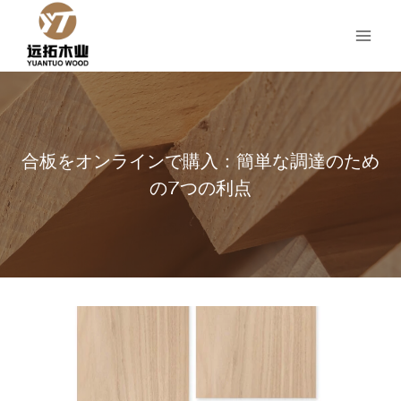
コ
ン
テ
ン
ツ
へ
ス
合板をオンラインで購入：簡単な調達のため
キ
ッ
の7つの利点
プ