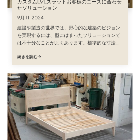
カスタムLVLスラットお客様のニーズに合わせ
たソリューション
9月 11, 2024
建設や製造の世界では、野心的な建築のビジョン
を実現するには、型にはまったソリューションで
は不十分なことがよくあります。標準的な寸法で
は対応できない場合、カスタムLVLスラットがそ
続きを読む
の解決策として登場します。比類のない柔軟性と
精度を提供し、お客様の設計をコンセプトから現
実のものへと変貌させます。ラミネート・ベニ
ア・ランバー（LVL）スラットは、その優れた性
能ですでに高く評価されています；