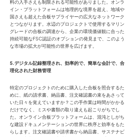
料の入手さえも制限される可能性がありました。オンラ
イン・プラットフォームは地理的な境界を超え、地域や
国さえも超えた合板サプライヤーの広大なネットワーク
とつながります。水辺のプロジェクトで使用するマリン
グレードの合板の調達から、企業の環境価値観に合った
持続可能なFSC認証のオプションの発見まで、このよう
な市場の拡大が可能性の世界を広げます。
5.デジタル記録整理され、効率的で、簡単な会計で、合
理化された財務管理
特定のプロジェクトのために購入した合板を照合するた
めに、紙の請求書、納品書、注文確認書の束をあさって
いた日々を覚えていますか？この手作業は時間がかかる
だけでなく、ミスや書類の取り違えも起こりがちでし
た。オンライン合板プラットフォームは、混沌としがち
な建設ドキュメンテーションの世界に秩序と効率をもた
らします。注文確認書や請求書から納品書、サステナビ