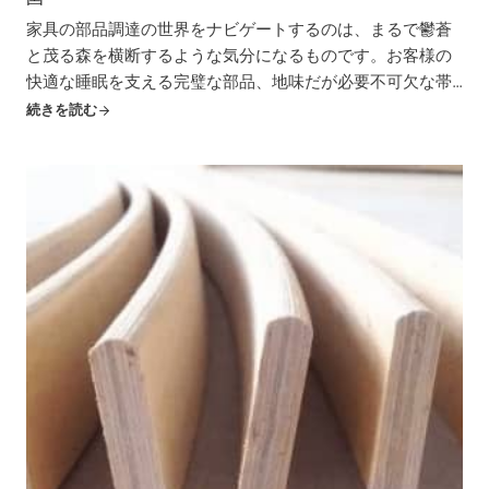
家具の部品調達の世界をナビゲートするのは、まるで鬱蒼
と茂る森を横断するような気分になるものです。お客様の
快適な睡眠を支える完璧な部品、地味だが必要不可欠な帯
状のベッドスラットを探しているのだ。しかし、家具愛好
続きを読む
家の皆さん、心配はいりません！このガイドがあなたの羅
針盤と...