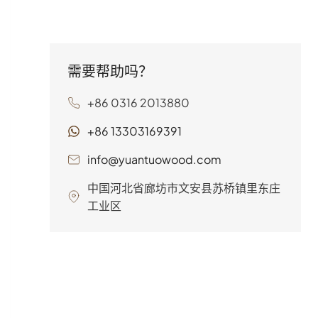
物品安全、完好无损地运抵目
的地，无论您运输的是精密电
子产品、重型机械，还是介于
两者之间的任何物品，它都能
需要帮助吗？
让您的货物熠熠生辉。但是...
+86 0316 2013880
+86 13303169391
info@yuantuowood.com
中国河北省廊坊市文安县苏桥镇里东庄
工业区