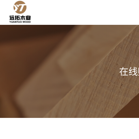
跳
到
内
容
在线