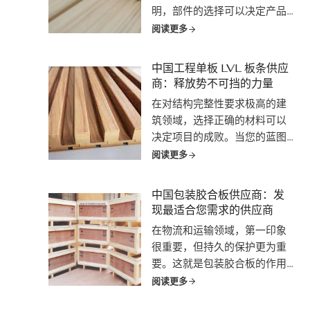
明，部件的选择可以决定产品
的传承。床板条通常隐藏在床
阅读更多
垫下面，但却承受着我们睡眠
的重量，在决定床架的使用寿
中国工程单板 LVL 板条供应
命和质量方面起着至关重要的
商：释放势不可挡的力量
作用。
在对结构完整性要求极高的建
筑领域，选择正确的材料可以
决定项目的成败。当您的蓝图
需要超高强度、尺寸稳定性和
阅读更多
防潮性时，工程单板 LVL（层
压单板木材）板条就成为了最
中国包装胶合板供应商：发
终的解决方案。在采购这些高
现最适合您需求的供应商
性能建筑砌块时，中国...
在物流和运输领域，第一印象
很重要，但持久的保护更为重
要。这就是包装胶合板的作用
所在。它是无名英雄，是默默
阅读更多
无闻的守护者，确保您的贵重