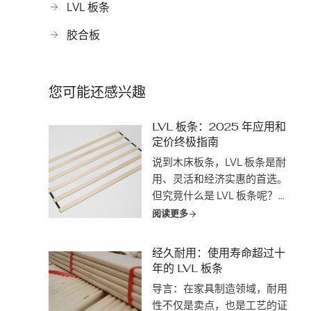
LVL 板条
胶合板
您可能还感兴趣
LVL 板条：2025 年应用和
定价终极指南
说到木床板条，LVL 板条是耐
用、灵活和经济实惠的首选。
但究竟什么是 LVL 板条呢？
LVL 是 "层压单板材 "的缩写，
阅读更多
是一种高性能的工程木制品，
由多层薄单板在加热和压力下
经久耐用：使用寿命超过十
用粘合剂粘合而成。这种工艺
年的 LVL 板条
制成的材料不仅强度惊人，而
导言：在家具制造领域，耐用
且不易翘曲和开裂。
性不仅是卖点，也是工艺的证