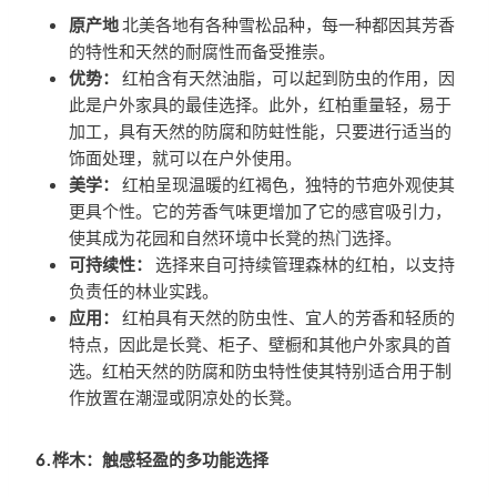
原产地
北美各地有各种雪松品种，每一种都因其芳香
的特性和天然的耐腐性而备受推崇。
优势：
红柏含有天然油脂，可以起到防虫的作用，因
此是户外家具的最佳选择。此外，红柏重量轻，易于
加工，具有天然的防腐和防蛀性能，只要进行适当的
饰面处理，就可以在户外使用。
美学：
红柏呈现温暖的红褐色，独特的节疤外观使其
更具个性。它的芳香气味更增加了它的感官吸引力，
使其成为花园和自然环境中长凳的热门选择。
可持续性：
选择来自可持续管理森林的红柏，以支持
负责任的林业实践。
应用：
红柏具有天然的防虫性、宜人的芳香和轻质的
特点，因此是长凳、柜子、壁橱和其他户外家具的首
选。红柏天然的防腐和防虫特性使其特别适合用于制
作放置在潮湿或阴凉处的长凳。
6.桦木：触感轻盈的多功能选择