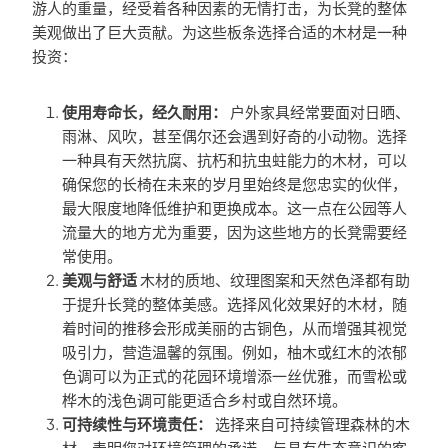
游人的重量，经受着各种因素的无情打击，为长凳的整体
美观做出了巨大贡献。为这些板条选择合适的木材是一种
投资：
使用寿命长，经久耐用：
户外家具经常要面对日晒、
雨淋、风吹，甚至偶尔还会遇到好奇的小动物。选择
一种具有天然抗腐、抗朽和抗虫蛀能力的木材，可以
确保您的长椅在未来的岁月里始终是您忠实的伙伴，
最大限度地降低维护和更换成本。这一点在公园等人
流量大的地方尤为重要，因为这些地方的长凳需要经
常使用。
美观与舒适
木材的质地、纹理图案和天然色泽都有助
于提升长凳的整体美感。选择风化效果好的木材，随
着时间的推移会形成美丽的古铜色，从而增强其视觉
吸引力，营造温馨的氛围。例如，柚木或红木的浓郁
色调可以为正式的花园环境增添一丝优雅，而雪松或
桦木的浅色调可能更适合乡村或自然环境。
可持续性与环境责任：
选择来自可持续管理森林的木
材，表明您对环境管理的承诺，与具有生态意识的客