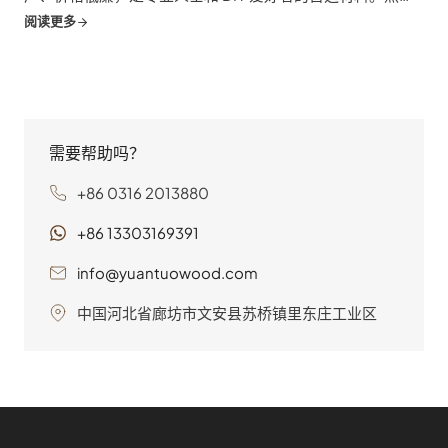
而，胶合板的世界并不局限于单一、统一的产品。它包括多
阅读更多
种多样的...
需要帮助吗？
+86 0316 2013880
+86 13303169391
info@yuantuowood.com
中国河北省廊坊市文安县苏桥镇里东庄工业区