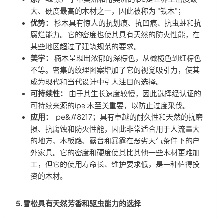
大、硬度最高的木材之一，因此被称为 "铁木"；
优势：
杉木具有惊人的抗划痕、抗凹痕、抗虫蛀和抗
腐烂能力。它的密度也使其具有天然的防火性能，在
某些地区超过了建筑规范的要求。
美学：
楠木呈现出浓郁的深棕色，从橄榄色到红棕色
不等。密集的纹理图案增加了它的视觉吸引力，使其
成为现代和当代设计中引人注目的选择。
可持续性：
由于其生长速度较慢，因此选择经认证的
可持续来源的ipe 木至关重要，以防止过度采伐。
应用：
Ipe&#8217；具有卓越的耐久性和天然的抗磨
损、抗腐蚀和防火性能，因此非常适合用于人流量大
的地方、木板路、露台和暴露在恶劣天气条件下的户
外家具。它的密度和硬度使其比其他一些木材更难加
工，但它的使用寿命长、维护要求低，是一种值得投
资的木材。
5.雪松具有天然芳香和驱虫能力的选择