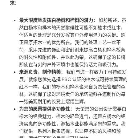
求：
最大限度地发挥白杨树和桦树的潜力：
如前所述，虽
然白杨木和桦木的天然耐候性可能不如柚木或红木，
但适当的处理是充分发挥其户外使用潜力的关键。这
正是原拓木业的优势所在。我们的处理工艺一丝不
苟，采用先进的饰面和密封剂来提高白杨和桦木板条
的耐久性和耐候性，并以此为荣。这确保了您的长椅
即使在苛刻的户外环境中也能保持活力和吸引力。
来源负责，制作精美：
我们与您一样致力于可持续发
展。就像您优先选择 FSC 认证的柚木或可持续管理的
红木一样，我们的杨木和桦木也来自负责任管理的森
林。这确保了您对环境责任的承诺能够在您制作的每
一张美观耐用的长凳上熠熠生辉。
为您的愿景提供多功能性：
无论您的公园设计需要白
橡木的经典魅力、桦木的轻盈透气，还是白杨木的经
济实惠的多功能性，源拓木业都能满足您的需求。我
们提供一系列木板条选择，以适应不同的风格和预