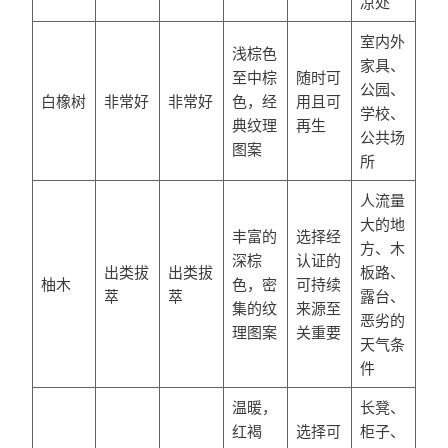
凉处
室内外
浅棕色
家具、
至中棕
随时可
公园、
白橡树
非常好
非常好
色，经
用且可
学校、
典纹理
再生
公共场
图案
所
人流量
大的地
丰富的
选择经
方、木
深棕
认证的
出类拔
出类拔
板路、
柚木
色，密
可持续
萃
萃
露台、
集的纹
来源至
恶劣的
理图案
关重要
天气条
件
温暖，
长凳、
红褐
选择可
柜子、