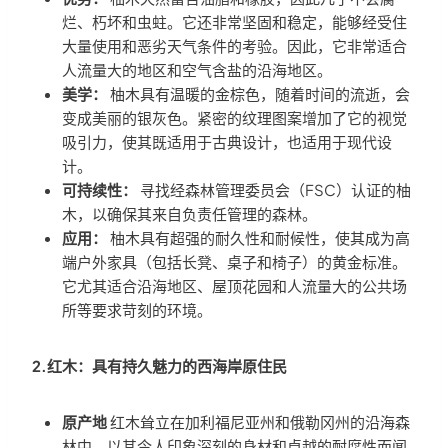
烂、朽坏和虫蛀。它还非常坚固和稳定，能够经受住
大量使用和恶劣天气条件的考验。因此，它非常适合
人流量大的地区和空气含盐的沿海地区。
美学：
柚木具有温暖的金棕色，随着时间的流逝，会
变成美丽的银灰色。紧密的纹理图案增加了它的视觉
吸引力，使其既适用于古典设计，也适用于现代设
计。
可持续性：
寻找经森林管理委员会（FSC）认证的柚
木，以确保其来自负责任管理的森林。
应用：
柚木具有超强的耐久性和耐候性，使其成为高
端户外家具（包括长凳、桌子和椅子）的黄金标准。
它尤其适合沿海地区、屋顶花园和人流量大的公共场
所等要求苛刻的环境。
2.红木：具有持久魅力的西海岸原住民
原产地
红木耸立在加利福尼亚州和俄勒冈州的沿海森
林中，以其令人印象深刻的身材和卓越的耐腐性而闻