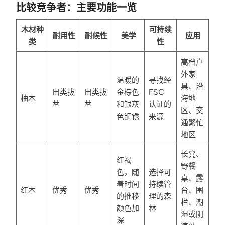
比较竞争者：主要功能一览
木材种
可持续
耐用性
耐候性
美学
应用
类
性
高档户
外家
温暖的
寻找经
具、沿
出类拔
出类拔
金棕色
FSC
柚木
海地
萃
萃
和银灰
认证的
区、交
色铜锈
来源
通繁忙
地区
长凳、
红褐
野餐
色，随
选择可
桌、露
着时间
持续管
红木
优秀
优秀
台、围
的推移
理的森
栏、潮
颜色加
林
湿或阴
深