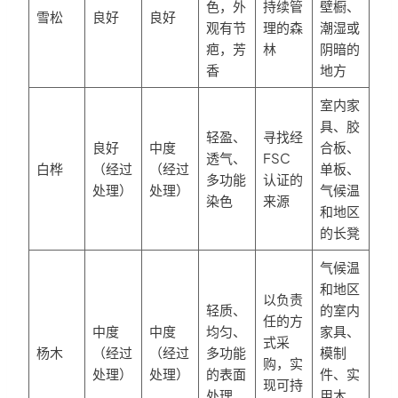
色，外
持续管
壁橱、
雪松
良好
良好
观有节
理的森
潮湿或
疤，芳
林
阴暗的
香
地方
室内家
具、胶
轻盈、
寻找经
良好
中度
合板、
透气、
FSC
白桦
（经过
（经过
单板、
多功能
认证的
处理）
处理）
气候温
染色
来源
和地区
的长凳
气候温
和地区
以负责
轻质、
的室内
任的方
中度
中度
均匀、
家具、
式采
杨木
（经过
（经过
多功能
模制
购，实
处理）
处理）
的表面
件、实
现可持
处理
用木