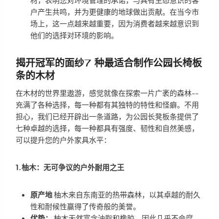
户产生共鸣，并为更健康的地球做出贡献。在当今市
场上，这一点越来越重要，因为消费者越来越意识到
他们的选择对环境的影响。
揭开冠军的面纱7 种最适合制作公园长椅板
条的木材
在木材的世界里遨游，感觉就像在探索一片广袤的森林--
充满了各种选择，每一种都有其独特的特性和怪癖。不用
担心，我们已经开辟出一条道路，为公园长凳板条提供了
七种卓越的选择，每一种都具有强度、韧性和自然美感，
可以提升您的户外家具水平：
1.柚木：无可争议的户外耐用之王
原产地
柚木来自东南亚的热带森林，以其卓越的耐久
性和耐候性赢得了传奇般的美誉。
优势：
柚木天然富含油脂和橡胶，因此几乎不会腐