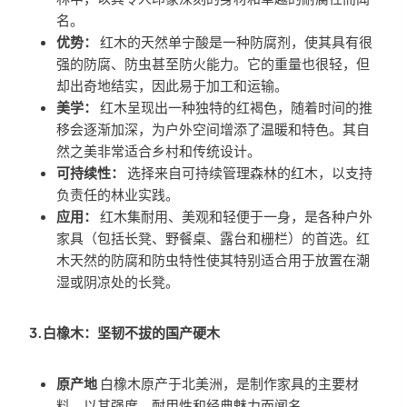
名。
优势：
红木的天然单宁酸是一种防腐剂，使其具有很
强的防腐、防虫甚至防火能力。它的重量也很轻，但
却出奇地结实，因此易于加工和运输。
美学：
红木呈现出一种独特的红褐色，随着时间的推
移会逐渐加深，为户外空间增添了温暖和特色。其自
然之美非常适合乡村和传统设计。
可持续性：
选择来自可持续管理森林的红木，以支持
负责任的林业实践。
应用：
红木集耐用、美观和轻便于一身，是各种户外
家具（包括长凳、野餐桌、露台和栅栏）的首选。红
木天然的防腐和防虫特性使其特别适合用于放置在潮
湿或阴凉处的长凳。
3.白橡木：坚韧不拔的国产硬木
原产地
白橡木原产于北美洲，是制作家具的主要材
料，以其强度、耐用性和经典魅力而闻名。