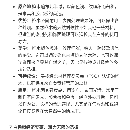
原产地
桦木遍布北半球，以颜色浅、纹理细而著称，
是家具和胶合板的首选。
优势：
桦木坚固耐用，表面处理效果好，可以做出各
种外观。虽然桦木的天然耐候性不如其他一些材料，
但适当的密封剂和饰面处理可以延长其在户外的使用
寿命。
美学：
桦木颜色浅淡，纹理细腻，给人一种轻盈透气
的感觉。它可以通过染色来模仿其他木种，也可以通
过饰面来凸显其自然之美，因此是各种设计风格的多
功能选择。
可持续性：
寻找经森林管理委员会（FSC）认证的桦
木，以确保其来自负责任管理的森林。
应用：
桦木因其强度高、用途广、表面光滑，常用于
制作室内家具、胶合板和单板。经户外处理后，它可
以作为公园长椅的合适选择，尤其是在气候温和或避
免直接暴露在大自然中的情况下。
7.白杨树经济实惠、潜力无限的选择