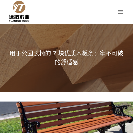
跳
到
内
容
用于公园长椅的 7 块优质木板条：牢不可破
的舒适感