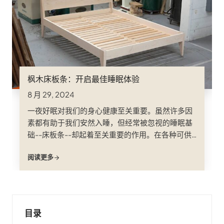
枫木床板条：开启最佳睡眠体验
8 月 29, 2024
一夜好眠对我们的身心健康至关重要。虽然许多因
素都有助于我们安然入睡，但经常被忽视的睡眠基
础--床板条--却起着至关重要的作用。在各种可供
选择的床板中，枫木床板以其强度、耐用性和自然
阅读更多
美观而脱颖而出，成为深受欢迎的选择&#8230；
目录