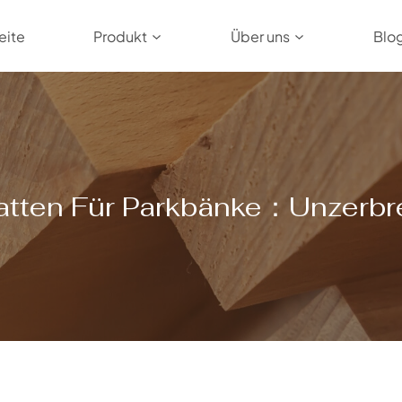
eite
Produkt
Über uns
Blo
atten Für Parkbänke：Unzerbre