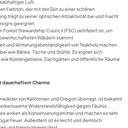
alzhaltiger Luft.
n Farbton, der mit der Zeit zu einer schönen
ung trägt zu seiner optischen Attraktivität bei und macht
Designs geeignet.
 Forest Stewardship Council (FSC) zertifiziert ist, um
l bewirtschafteten Wäldern stammt.
eit und Witterungsbeständigkeit von Teakholz machen
l wie Bänke, Tische und Stühle. Es eignet sich
 wie Küstengebiete, Dachgärten und öffentliche Räume
it dauerhaftem Charme
älder von Kalifornien und Oregon überragt, ist bekannt
erkenswerte Widerstandsfähigkeit gegen Fäulnis.
zes wirken als Konservierungsmittel und machen es sehr
ogar Feuer. Außerdem ist es leicht und dennoch
ten und transportieren lässt.