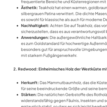
frequentierte Bereiche und Küstenregionen mit s
Ästhetik:
Teakholz hat einen warmen, goldbraune
silbergrauen Patina verwittert. Die dichte Maser
es sowohl für klassische als auch für moderne 
Nachhaltigkeit:
Achten Sie auf Teakholz, das vom
sicherzustellen, dass es aus verantwortungsvol
Anwendungen:
Die außergewöhnliche Haltbark
es zum Goldstandard für hochwertige Außenmöbe
besonders gut für anspruchsvolle Umgebungen
mit starkem Fußgängerverkehr.
2. Redwood: Einheimisches Holz der Westküste m
Herkunft:
Das Mammutbaumholz, das die Küstenw
für seine beeindruckende Größe und seine bem
Stärken:
Die natürlichen Gerbstoffe des Rothol
widerstandsfähig gegen Fäulnis, Insekten und s
erstaunlich stabil, so dass es sich leicht bearbei