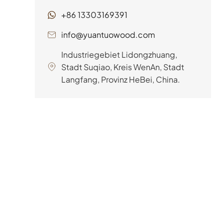
spezielle Bauplatte...
sind messerscharf, der
+86 13303169391
Wettbewerb ist hart, und die
Erwartungen der Kunden
info@yuantuowood.com
sind höher denn je. Wie also
Industriegebiet Lidongzhuang,
navigieren Sie durch diese
Stadt Suqiao, Kreis WenAn, Stadt
komplexe Landschaft?
Langfang, Provinz HeBei, China.