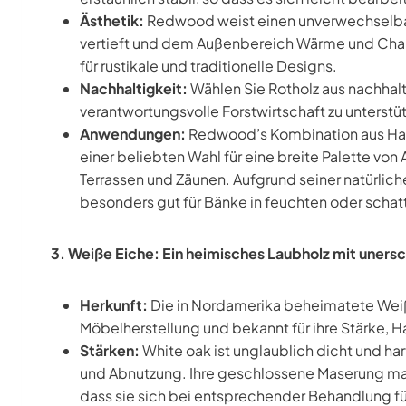
Ästhetik:
Redwood weist einen unverwechselbare
vertieft und dem Außenbereich Wärme und Charak
für rustikale und traditionelle Designs.
Nachhaltigkeit:
Wählen Sie Rotholz aus nachhal
verantwortungsvolle Forstwirtschaft zu unterstü
Anwendungen:
Redwood’s Kombination aus Hal
einer beliebten Wahl für eine breite Palette vo
Terrassen und Zäunen. Aufgrund seiner natürlich
besonders gut für Bänke in feuchten oder schat
3. Weiße Eiche: Ein heimisches Laubholz mit unersc
Herkunft:
Die in Nordamerika beheimatete Weiße
Möbelherstellung und bekannt für ihre Stärke, H
Stärken:
White oak ist unglaublich dicht und ha
und Abnutzung. Ihre geschlossene Maserung ma
dass sie sich bei entsprechender Behandlung f