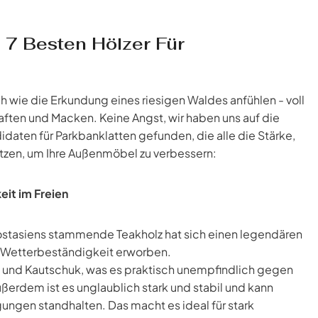
 7 Besten Hölzer Für
ch wie die Erkundung eines riesigen Waldes anfühlen - voll
aften und Macken. Keine Angst, wir haben uns auf die
ten für Parkbanklatten gefunden, die alle die Stärke,
tzen, um Ihre Außenmöbel zu verbessern:
eit im Freien
stasiens stammende Teakholz hat sich einen legendären
d Wetterbeständigkeit erworben.
en und Kautschuk, was es praktisch unempfindlich gegen
ußerdem ist es unglaublich stark und stabil und kann
ngen standhalten. Das macht es ideal für stark