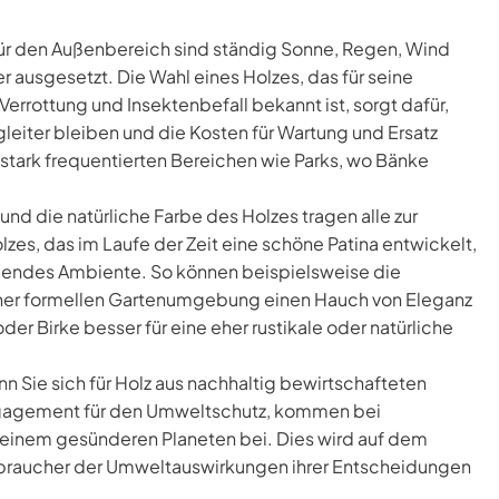
ür den Außenbereich sind ständig Sonne, Regen, Wind
 ausgesetzt. Die Wahl eines Holzes, das für seine
errottung und Insektenbefall bekannt ist, sorgt dafür,
gleiter bleiben und die Kosten für Wartung und Ersatz
 stark frequentierten Bereichen wie Parks, wo Bänke
und die natürliche Farbe des Holzes tragen alle zur
zes, das im Laufe der Zeit eine schöne Patina entwickelt,
ladendes Ambiente. So können beispielsweise die
einer formellen Gartenumgebung einen Hauch von Eleganz
der Birke besser für eine eher rustikale oder natürliche
n Sie sich für Holz aus nachhaltig bewirtschafteten
ngagement für den Umweltschutz, kommen bei
einem gesünderen Planeten bei. Dies wird auf dem
erbraucher der Umweltauswirkungen ihrer Entscheidungen