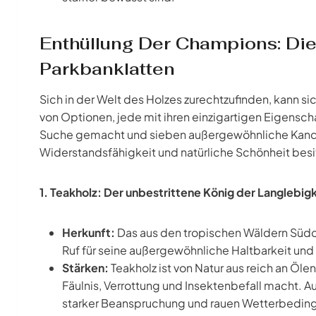
Enthüllung Der Champions: Die
Parkbanklatten
Sich in der Welt des Holzes zurechtzufinden, kann si
von Optionen, jede mit ihren einzigartigen Eigensch
Suche gemacht und sieben außergewöhnliche Kandida
Widerstandsfähigkeit und natürliche Schönheit besi
1. Teakholz: Der unbestrittene König der Langlebigk
Herkunft:
Das aus den tropischen Wäldern Südo
Ruf für seine außergewöhnliche Haltbarkeit un
Stärken:
Teakholz ist von Natur aus reich an Öl
Fäulnis, Verrottung und Insektenbefall macht. A
starker Beanspruchung und rauen Wetterbedingu