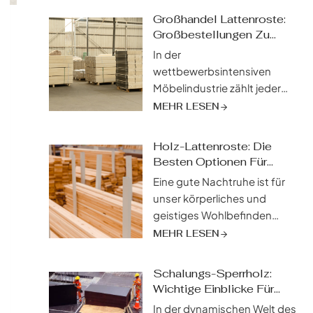
Großhandel Lattenroste:
Großbestellungen Zu
Wettbewerbsfähigen
In der
Preisen
wettbewerbsintensiven
Möbelindustrie zählt jeder
Dollar. Und wenn es um
MEHR LESEN
Lattenroste geht - die oft
übersehenen Helden eines
Holz-Lattenroste: Die
guten Schlafes - kann die
Besten Optionen Für
Sicherung der besten
Ultimativen Komfort
Eine gute Nachtruhe ist für
Qualität zum richtigen Preis
unser körperliches und
ein entscheidender Faktor
geistiges Wohlbefinden
sein. Hier kommt der
unerlässlich, und während
MEHR LESEN
strategische Vorteil des
die Matratze oft im
Großhandels ins Spiel.
Mittelpunkt steht, spielen
Dieser Leitfaden ist für jeden
Schalungs-Sperrholz:
die oft übersehenen
Wichtige Einblicke Für
in der...
Lattenroste eine
Den Erfolg Am Bau
In der dynamischen Welt des