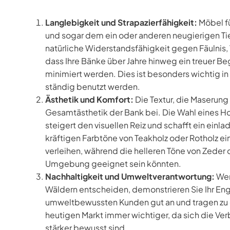
Langlebigkeit und Strapazierfähigkeit:
Möbel f
und sogar dem ein oder anderen neugierigen Tier
natürliche Widerstandsfähigkeit gegen Fäulnis, V
dass Ihre Bänke über Jahre hinweg ein treuer Be
minimiert werden. Dies ist besonders wichtig in
ständig benutzt werden.
Ästhetik und Komfort:
Die Textur, die Maserung 
Gesamtästhetik der Bank bei. Die Wahl eines Hol
steigert den visuellen Reiz und schafft ein ein
kräftigen Farbtöne von Teakholz oder Rotholz 
verleihen, während die helleren Töne von Zeder o
Umgebung geeignet sein könnten.
Nachhaltigkeit und Umweltverantwortung:
Wen
Wäldern entscheiden, demonstrieren Sie Ihr E
umweltbewussten Kunden gut an und tragen zu 
heutigen Markt immer wichtiger, da sich die V
stärker bewusst sind.