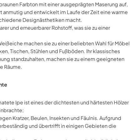
lbraunen Farbton mit einer ausgeprägten Maserung auf,
ert anmutig und entwickelt im Laufe der Zeit eine warme
verschiedene Designästhetiken macht.
arer und erneuerbarer Rohstoff, was sie zu einer
Weißeiche machen sie zu einer beliebten Wahl für Möbel
ken, Tischen, Stühlen und Fußböden. Ihr klassisches
chung standzuhalten, machen sie zu einem geeigneten
che Räume.
chte
tete Ipe ist eines der dichtesten und härtesten Hölzer
inbrachte;
egen Kratzer, Beulen, Insekten und Fäulnis. Aufgrund
erbeständig und übertrifft in einigen Gebieten die