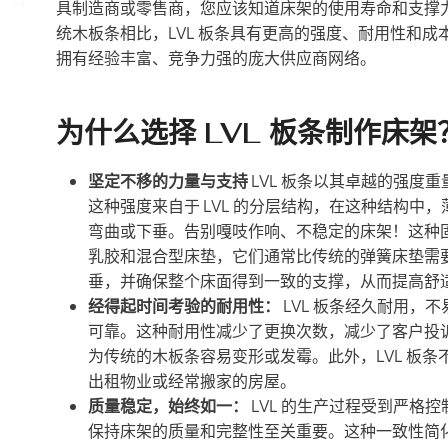
具制造商或零售商，您应该知道床架的使用寿命和支撑
统木板条相比，LVL 板条具有更高的强度、耐用性和成
拥有经验丰富、竞争力强的庞大供应商网络。
为什么选择 LVL 板条制作床
坚定不移的力量与支持
LVL 板条以其卓越的强度
这种强度来自于 LVL 的分层结构，在这种结构
弯曲或下垂。告别嘎吱作响、不稳定的床架！这种固
乳胶和混合型床垫，它们通常比传统的弹簧床垫需要
垂，并确保整个床面得到一致的支撑，从而提高舒
经得起时间考验的耐用性：
LVL 板条经久耐用，
可靠。这种耐用性减少了更换次数，减少了客户投
为传统的木板条容易变形或发霉。此外，LVL 板
出租物业或经常搬家的房屋。
质量稳定，始终如一：
LVL 的生产过程受到严格
保持床架的质量和完整性至关重要。这种一致性简