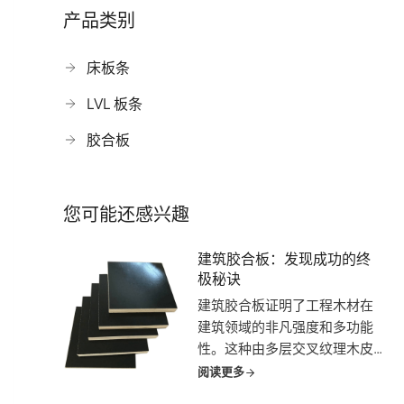
产品类别
床板条
LVL 板条
胶合板
您可能还感兴趣
建筑胶合板：发现成功的终
极秘诀
建筑胶合板证明了工程木材在
建筑领域的非凡强度和多功能
性。这种由多层交叉纹理木皮
制成的重要材料构成了无数建
阅读更多
筑的骨架，从高耸入云的摩天