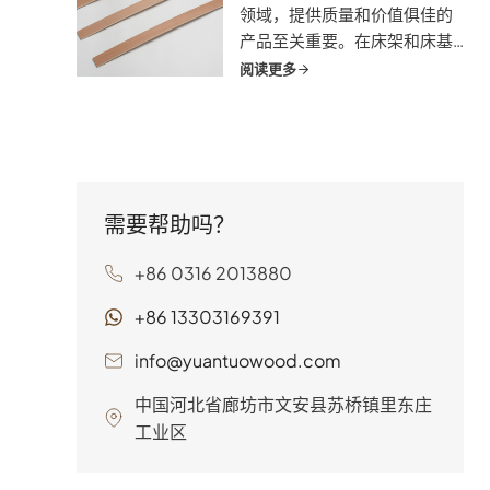
领域，提供质量和价值俱佳的
产品至关重要。在床架和床基
方面，桦木床板条因其耐用
阅读更多
性、支撑性和自然吸引力而成
为最受欢迎的竞争产品。但它
们是否适合您的企业和客户
呢？
需要帮助吗？
+86 0316 2013880
+86 13303169391
info@yuantuowood.com
中国河北省廊坊市文安县苏桥镇里东庄
工业区