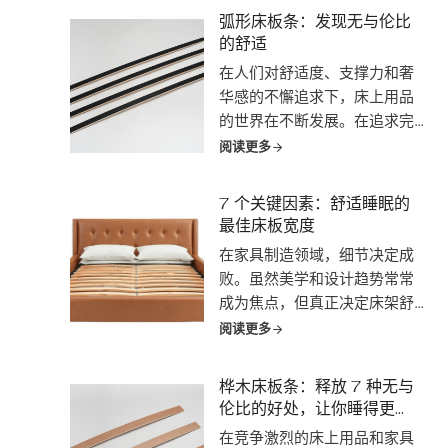
大楼到舒适的住宅，不一而
弧形床板条：发现无与伦比
足。它的广泛使用证明了它的
的舒适
适应性、经济性和纯粹的力
在人们对舒适度、支撑力和奢
量....。
华感的不懈追求下，床上用品
的世界在不断发展。在追求完
美睡眠体验的过程中，出现了
阅读更多
一位新英雄：弧形床板条。弧
形床板绝不是另一种潮流，它
7 个关键因素：舒适睡眠的
代表了睡眠技术的重大飞跃，
最佳床板宽度
提供了一种独特的...
在家具制造领域，细节决定成
败。虽然美学和设计趋势常常
成为焦点，但真正决定床架舒
适度、耐用性和整体成功与否
阅读更多
的，却是那些常常被忽视的部
件。其中一个经常被忽视的细
桦木床板条：释放 7 种无与
节就是不起眼的床板条。而...
伦比的好处，让你睡得更
香！
在竞争激烈的床上用品和家具