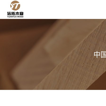
跳
到
内
容
中国