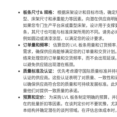
板条尺寸& 规格：
根据床架设计和目标市场，确定所
型、床架尺寸和承重能力等因素。向潜在供应商明
如果您专门生产平台床或重型床架，设计用于支撑
条，其尺寸也可能与标准床架所用的不同。请务必
例如圆边或清漆涂层，以满足您的设计要求。
订单量和频率：
估算您的 LVL 板条用量和订货
需求，确保供应商能够满足您的订单量和交货计划
络来处理您的订单量和交货频率，而不会出现延误
以避免供应链出现潜在瓶颈。
质量标准及认证：
优先考虑遵守国际质量标准并持有 
认证的供应商。这些认证表明了对质量、一致性和
以确保供应商符合您的质量和可持续发展标准。此
量他们对提供一致质量的承诺。
预算和定价：
为采购 LVL 板条制定明确的预算
在的批量折扣等因素。在谈判定价时不要犹豫，尤
本结构并确定潜在的谈判领域。在评估总体成本时