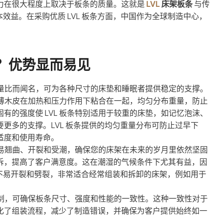
力在很大程度上取决于板条的质量。这就是
LVL
床架板条
与传
本效益。在采购优质 LVL 板条方面，中国作为全球制造中心，
架？优势显而易见
重量比而闻名，可为各种尺寸的床垫和睡眠者提供稳定的支撑。
中，薄木皮在加热和压力作用下粘合在一起，均匀分布重量，防止
有的强度使 LVL 板条特别适用于较重的床垫，如记忆泡沫、
更多的支撑。LVL 板条提供的均匀重量分布可防止过早下
适度和使用寿命。
不易翘曲、开裂和受潮，确保您的床架在未来的岁月里依然坚固
诉，提高了客户满意度。这在潮湿的气候条件下尤其有益，因
条不易开裂和劈裂，非常适合经常组装和拆卸的床架，例如用于
控制，可确保板条尺寸、强度和性能的一致性。这种一致性对于
化了组装流程，减少了制造错误，并确保为客户提供始终如一