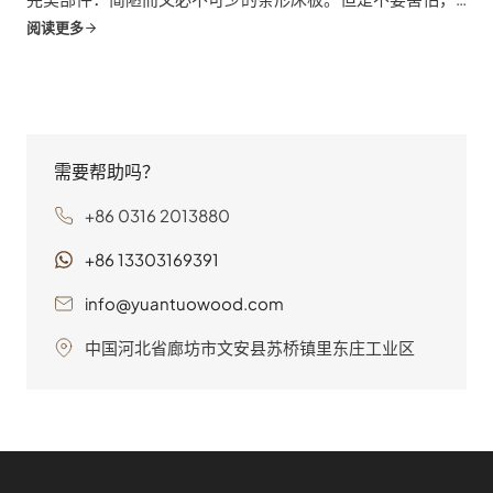
无畏的家具爱好者！这本指南就是您的指南针和...
阅读更多
需要帮助吗？
+86 0316 2013880
+86 13303169391
info@yuantuowood.com
中国河北省廊坊市文安县苏桥镇里东庄工业区