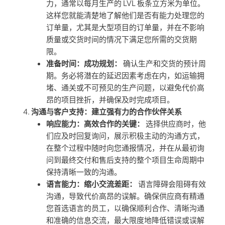
力，通常以每月生产的 LVL 板条立方米为单位。
这样您就能清楚地了解他们是否有能力处理您的
订单量，尤其是大型项目的订单量，并在不影响
质量或交货时间的情况下满足您所需的交货期
限。
准备时间：成功规划：
确认生产和交货的预计周
期。务必将潜在的延迟因素考虑在内，如运输拥
堵、通关或不可预见的生产问题，以避免代价高
昂的项目挫折，并确保及时完成项目。
沟通与客户支持：建立强有力的合作伙伴关系
响应能力：高效合作的关键：
选择供应商时，他
们应及时回复询问，展示积极主动的沟通方式，
在整个过程中随时向您通报情况，并在从最初询
问到最终交付和售后支持的整个项目生命周期中
保持清晰一致的沟通。
语言能力：缩小交流差距：
语言障碍会阻碍有效
沟通，导致代价高昂的误解。确保供应商有精通
您首选语言的员工，以确保顺利合作、清晰沟通
和准确的信息交流，最大限度地降低错误或误解