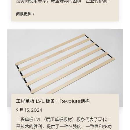
投资的使用寿命。床垫寿命的困境：企业代价高昂
的担忧 想象一下：客人满怀期待地入住，却发现床
阅读更多
垫下垂、不舒服....。
工程单板 LVL 板条：Revolute结构
9 月 13, 2024
工程单板 LVL（层压单板板材）板条代表了现代工
程技术的胜利，提供了一种在强度、一致性和多功