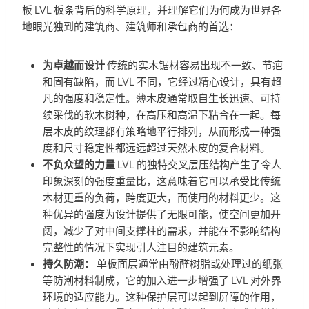
板 LVL 板条背后的科学原理，并理解它们为何成为世界各
地眼光独到的建筑商、建筑师和承包商的首选：
为卓越而设计
传统的实木锯材容易出现不一致、节疤
和固有缺陷，而 LVL 不同，它经过精心设计，具有超
凡的强度和稳定性。薄木皮通常取自生长迅速、可持
续采伐的软木树种，在高压和高温下粘合在一起。每
层木皮的纹理都有策略地平行排列，从而形成一种强
度和尺寸稳定性都远远超过天然木皮的复合材料。
不负众望的力量
LVL 的独特交叉层压结构产生了令人
印象深刻的强度重量比，这意味着它可以承受比传统
木材更重的负荷，跨度更大，而使用的材料更少。这
种优异的强度为设计提供了无限可能，使空间更加开
阔，减少了对中间支撑柱的需求，并能在不影响结构
完整性的情况下实现引人注目的建筑元素。
持久防潮：
单板面层通常由酚醛树脂或处理过的纸张
等防潮材料制成，它的加入进一步增强了 LVL 对外界
环境的适应能力。这种保护层可以起到屏障的作用，