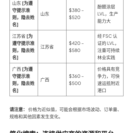
山东
[为遵
酚醛涂层
守提示准
$380 –
山东
LVL，生产
则，隐去姓
$520
能力大
名]
江苏省
[为
经 FSC 认
遵守提示准
$420 –
证的 LVL，
江苏省
则，隐去姓
$580
注重可持续
名]
林业实践
广西
[为遵
价格具有竞
守提示准
$360 –
争力，可快
广西
则，隐去姓
$500
速运抵附近
名]
港口
请注意：
价格为近似值，可能会根据市场波动、订单量、
规格和其他因素发生变化。