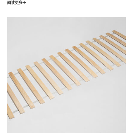
要的支撑结构，从毛绒绒的床和结实的椅子到优雅的床头板
阅读更多
等等。但是...