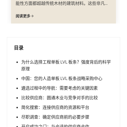
能性方面都超越传统木材的建筑材料。这些非凡的
建筑砌块由多层工程单板制成，正在彻底改变我们
阅读更多
的建筑方式，提供卓越的性能和可持续性。本文将
深入探讨工程木皮的复杂性；
目录
为什么选择工程单板 LVL 板条？强度背后的科学
原理
中国：您的人造单板 LVL 板条战略采购中心
遴选过程中的导航：需要考虑的关键因素
比较供应商：圆通木业与竞争对手的比较
简化搜索：连接供应商的资源和平台
尽职调查：确定供应商前的必要步骤
开启成功之门：与合适的供应商合作