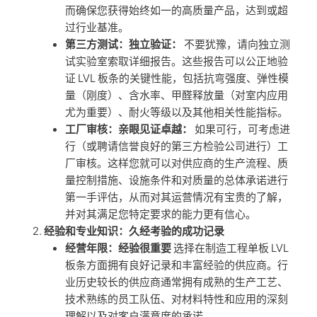
而确保您获得始终如一的高质量产品，达到或超
过行业基准。
第三方测试：独立验证：
不要犹豫，请向独立测
试实验室索取详细报告。这些报告可以公正地验
证 LVL 板条的关键性能，包括抗弯强度、弹性模
量（刚度）、含水率、甲醛释放量（对室内应用
尤为重要）、耐火等级以及其他相关性能指标。
工厂审核：亲眼见证卓越：
如果可行，可考虑进
行（或聘请信誉良好的第三方检验公司进行）工
厂审核。这样您就可以对供应商的生产流程、质
量控制措施、设施条件和对质量的总体承诺进行
第一手评估，从而对其运营情况有宝贵的了解，
并对其满足您特定要求的能力更有信心。
经验和专业知识：久经考验的成功记录
经营年限：经验很重要
选择在制造工程单板 LVL
板条方面拥有良好记录和丰富经验的供应商。行
业历史较长的供应商通常拥有成熟的生产工艺、
技术熟练的员工队伍、对材料特性和应用的深刻
理解以及对客户满意度的承诺。