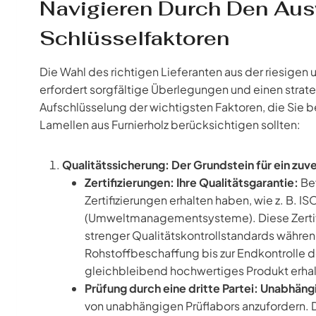
Navigieren Durch Den Aus
Schlüsselfaktoren
Die Wahl des richtigen Lieferanten aus der riesigen
erfordert sorgfältige Überlegungen und einen strat
Aufschlüsselung der wichtigsten Faktoren, die Sie b
Lamellen aus Furnierholz berücksichtigen sollten:
Qualitätssicherung: Der Grundstein für ein zuv
Zertifizierungen: Ihre Qualitätsgarantie:
Bev
Zertifizierungen erhalten haben, wie z. B
(Umweltmanagementsysteme). Diese Zertifiz
strenger Qualitätskontrollstandards währe
Rohstoffbeschaffung bis zur Endkontrolle de
gleichbleibend hochwertiges Produkt erhalte
Prüfung durch eine dritte Partei: Unabhängi
von unabhängigen Prüflabors anzufordern.