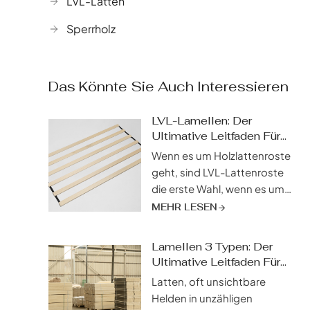
LVL-Latten
Sperrholz
Das Könnte Sie Auch Interessieren
LVL-Lamellen: Der
Ultimative Leitfaden Für
Anwendungen,
Wenn es um Holzlattenroste
Preisgestaltung Im Jahr
geht, sind LVL-Lattenroste
2025
die erste Wahl, wenn es um
Haltbarkeit, Flexibilität und
MEHR LESEN
Kosteneffizienz geht. Aber
was genau sind LVL-
Lamellen 3 Typen: Der
Lattenroste? LVL steht für
Ultimative Leitfaden Für
"Laminated Veneer Lumber"
Die Auswahl Der Besten
Latten, oft unsichtbare
(Furnierschichtholz), ein
Helden in unzähligen
hochleistungsfähiges