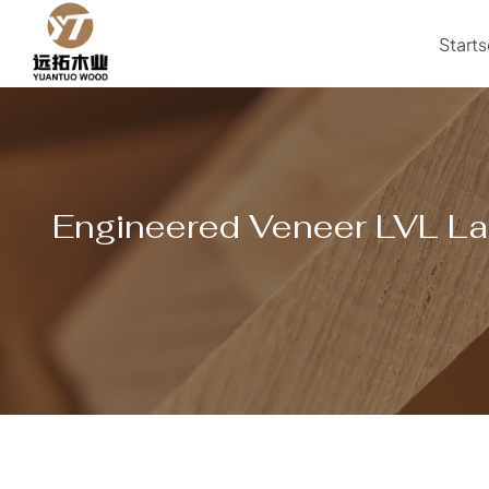
Zum
Inhalt
Starts
springen
Engineered Veneer LVL Lam