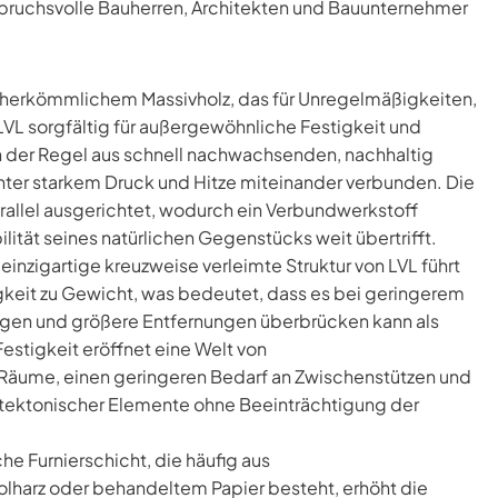
spruchsvolle Bauherren, Architekten und Bauunternehmer
herkömmlichem Massivholz, das für Unregelmäßigkeiten,
 LVL sorgfältig für außergewöhnliche Festigkeit und
 in der Regel aus schnell nachwachsenden, nachhaltig
ter starkem Druck und Hitze miteinander verbunden. Die
arallel ausgerichtet, wodurch ein Verbundwerkstoff
lität seines natürlichen Gegenstücks weit übertrifft.
einzigartige kreuzweise verleimte Struktur von LVL führt
gkeit zu Gewicht, was bedeutet, dass es bei geringerem
ragen und größere Entfernungen überbrücken kann als
stigkeit eröffnet eine Welt von
Räume, einen geringeren Bedarf an Zwischenstützen und
hitektonischer Elemente ohne Beeinträchtigung der
che Furnierschicht, die häufig aus
olharz oder behandeltem Papier besteht, erhöht die