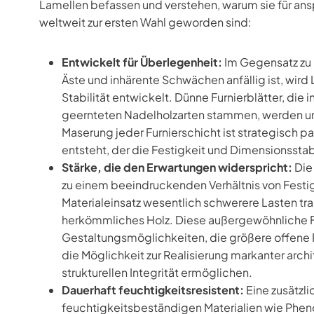
Lamellen befassen und verstehen, warum sie für an
weltweit zur ersten Wahl geworden sind:
Entwickelt für Überlegenheit:
Im Gegensatz zu 
Äste und inhärente Schwächen anfällig ist, wird
Stabilität entwickelt. Dünne Furnierblätter, die
geernteten Nadelholzarten stammen, werden un
Maserung jeder Furnierschicht ist strategisch p
entsteht, der die Festigkeit und Dimensionsstabi
Stärke, die den Erwartungen widerspricht:
Die 
zu einem beeindruckenden Verhältnis von Festi
Materialeinsatz wesentlich schwerere Lasten t
herkömmliches Holz. Diese außergewöhnliche Fe
Gestaltungsmöglichkeiten, die größere offene 
die Möglichkeit zur Realisierung markanter arc
strukturellen Integrität ermöglichen.
Dauerhaft feuchtigkeitsresistent:
Eine zusätzli
feuchtigkeitsbeständigen Materialien wie Phen