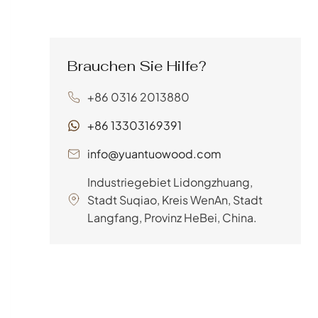
erwarten, die nicht nur gut
das sorgfältig entwickelt
aussehen, sondern auch
wurde, um den
den Unbilden des täglichen
unerbittlichen Angriffen von
Lebens standhalten -,
Brauchen Sie Hilfe?
Wasser, Feuchtigkeit und
werden Holzwerkstoffe...
rauen Bedingungen
+86 0316 2013880
standzuhalten, ist die
unsinkbare Wahl für eine
+86 13303169391
Vielzahl von maritimen
Anwendungen. Von den
info@yuantuowood.com
schnittigen Rümpfen von
Industriegebiet Lidongzhuang,
Segelbooten bis hin zu den
Stadt Suqiao, Kreis WenAn, Stadt
stabilen Fundamenten von...
Langfang, Provinz HeBei, China.