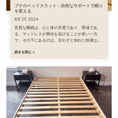
ブナのベッドスラット：自然なサポートで眠り
を変える
8月 29, 2024
良質な睡眠は、心と体の充電であり、聖域であ
る。マットレスが脚光を浴びることが多い一方
で、その下にあるのは、言わずと知れた快適な眠
りのヒーロー、ベッドスラットです。様々な選択
続きを読む
肢がある中で、ブナ材のベッドスラットは、強度
と柔軟性、そして自然の美しさを併せ持つユニー
クな素材であることから、最高の選択肢として注
目されています。この