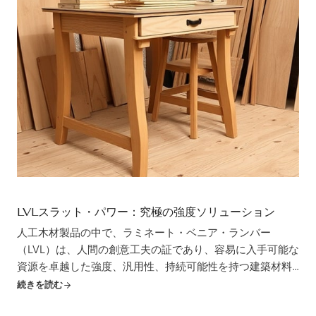
LVLスラット・パワー：究極の強度ソリューション
人工木材製品の中で、ラミネート・ベニア・ランバー
（LVL）は、人間の創意工夫の証であり、容易に入手可能な
資源を卓越した強度、汎用性、持続可能性を持つ建築材料
に変えます。LVLには様々な形状がありますが、その中でも
続きを読む
スラットは、頑丈な構造物の骨組みからエレガントな家具