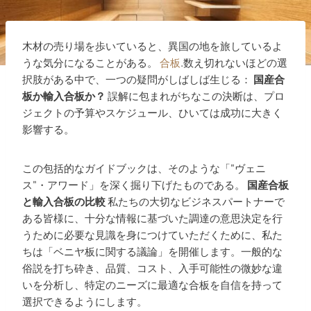
木材の売り場を歩いていると、異国の地を旅しているよ
うな気分になることがある。
合板
.数え切れないほどの選
択肢がある中で、一つの疑問がしばしば生じる：
国産合
板か輸入合板か？
誤解に包まれがちなこの決断は、プロ
ジェクトの予算やスケジュール、ひいては成功に大きく
影響する。
この包括的なガイドブックは、そのような「"ヴェニ
ス"・アワード」を深く掘り下げたものである。
国産合板
と輸入合板の比較
私たちの大切なビジネスパートナーで
ある皆様に、十分な情報に基づいた調達の意思決定を行
うために必要な見識を身につけていただくために、私た
ちは「ベニヤ板に関する議論」を開催します。一般的な
俗説を打ち砕き、品質、コスト、入手可能性の微妙な違
いを分析し、特定のニーズに最適な合板を自信を持って
選択できるようにします。