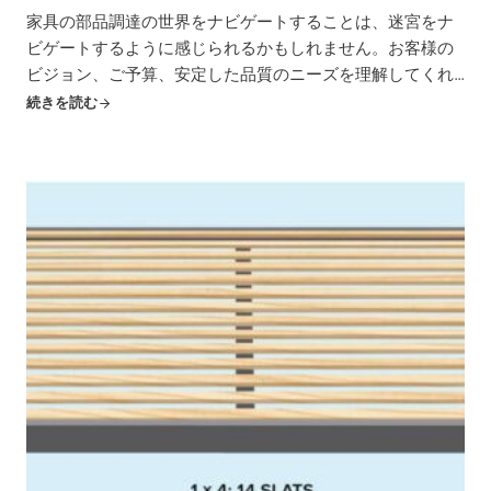
家具の部品調達の世界をナビゲートすることは、迷宮をナ
ビゲートするように感じられるかもしれません。お客様の
ビジョン、ご予算、安定した品質のニーズを理解してくれ
るサプライヤーが必要です。平らなベッド用スラットに関
続きを読む
しては...