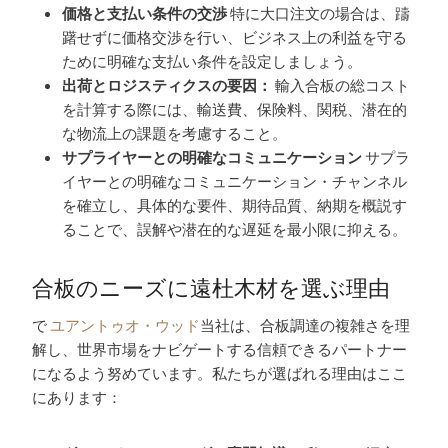
価格と支払い条件の交渉
特に大口注文の場合は、躊
躇せずに価格交渉を行い、ビジネス上の利益を守る
ために明確な支払い条件を設定しましょう。
出荷とロジスティクスの要因：
輸入合板の総コスト
を計算する際には、輸送費、保険料、関税、潜在的
な物流上の課題を考慮すること。
サプライヤーとの明確なコミュニケーション
サプラ
イヤーとの明確なコミュニケーション・チャンネル
を確立し、具体的な要件、期待品質、納期を概説す
ることで、誤解や潜在的な遅延を最小限に抑える。
合板のニーズに遠杜木材を選ぶ理由
で
ユアントゥオ・ウッド
当社は、合板調達の複雑さを理
解し、世界市場をナビゲートする信頼できるパートナー
になるよう努めています。私たちが選ばれる理由はここ
にあります：