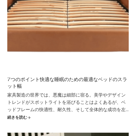
7つのポイント快適な睡眠のための最適なベッドのスラ
ット幅
家具製造の世界では、悪魔は細部に宿る。美学やデザイン
トレンドがスポットライトを浴びることはよくあるが、ベ
ッドフレームの快適性、耐久性、そして全体的な成功を左
右するのは、しばしば見落とされがちな部品である。マッ
続きを読む
トレスの影に追いやられがちなそのような細部のひとつ
が、地味なベッドスラットです。そして...