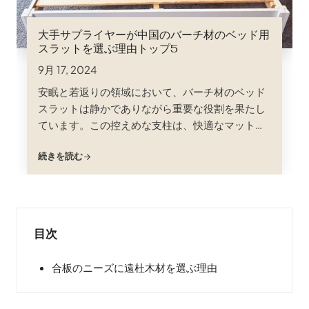
大手サプライヤーが中国のバーチ材のベッド用
スラットを選ぶ理由トップ5
9月 17, 2024
安眠と若返りの領域において、バーチ材のベッド
スラットは静かでありながら重要な役割を果たし
ています。この控えめな支柱は、快適なマットレ
スの土台となり、適切な体重配分、通気性、そし
続きを読む
て全体的な睡眠の質を保証します。そして、高品
質で費用対効果の高いバーチベッドスラットの調
達に関しては、中国がビジネスの主要な目的地と
して浮上しています...
目次
合板のニーズに遠杜木材を選ぶ理由