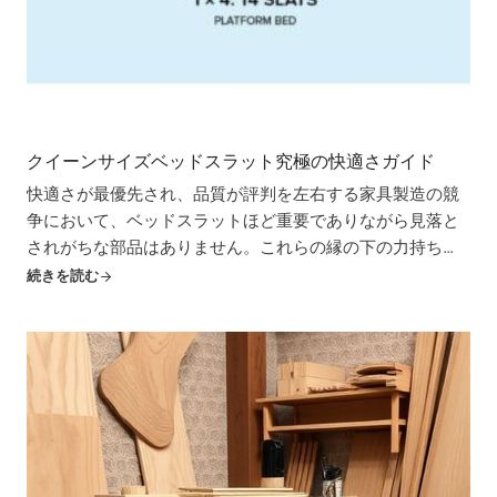
クイーンサイズベッドスラット究極の快適さガイド
快適さが最優先され、品質が評判を左右する家具製造の競
争において、ベッドスラットほど重要でありながら見落と
されがちな部品はありません。これらの縁の下の力持ち
は、適切な重量配分を保証し、通気性を促進し、最終的に
続きを読む
全体的な快適さと寿命の長さを決定するマットレスのため
の不可欠な基盤を提供します。