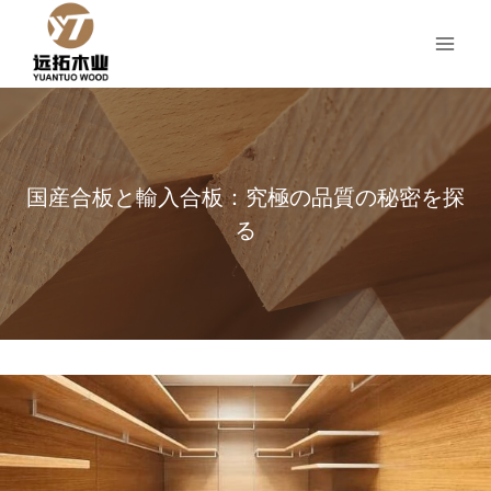
コ
ン
テ
ン
ツ
へ
ス
国産合板と輸入合板：究極の品質の秘密を探
キ
ッ
る
プ