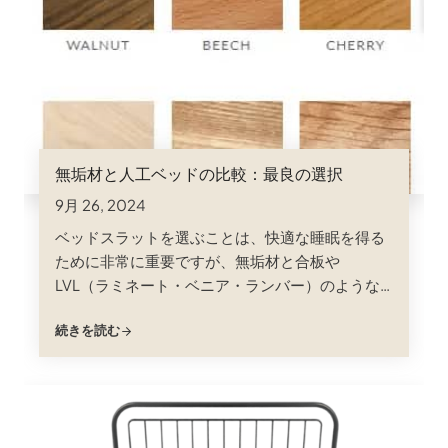
無垢材と人工ベッドの比較：最良の選択
9月 26, 2024
ベッドスラットを選ぶことは、快適な睡眠を得る
ために非常に重要ですが、無垢材と合板や
LVL（ラミネート・ベニア・ランバー）のような
人工木材のどちらを選ぶかという議論では、購入
続きを読む
者が優柔不断になりがちです。どちらの素材にも
ユニークな利点があり、その違いを理解すること
が、自分に合った決断をする鍵となります。