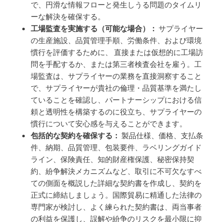
で、円滑な情報フローと発生しうる問題のタイムリ
ーな解決を確保する。
工場監査を実施する（可能な場合）：
サプライヤー
の生産施設、品質管理手順、労働条件、および環境
慣行を評価するために、 直接または仮想的に工場訪
問を手配するか、または第三者検査会社を雇う。工
場監査は、サプライヤーの業務を直接洞察すること
で、サプライヤーが貴社の倫理・品質基準を満たし
ていることを確認し、パートナーシップにおける信
頼と透明性を構築するのに役立ち、サプライヤーの
慣行について安心感を与えることができます。
包括的な契約を確保する：
製品仕様、価格、支払条
件、納期、品質管理、包装要件、ラベリングガイド
ライン、保険責任、知的財産権保護、秘密保持契
約、紛争解決メカニズムなど、取引に不可欠なすべ
ての側面を概説した詳細な契約書を作成し、契約を
正式に締結しましょう。国際貿易に精通した法律の
専門家が検討し、よく練られた契約書は、両当事者
の利益を保護し、誤解や紛争のリスクを最小限に抑