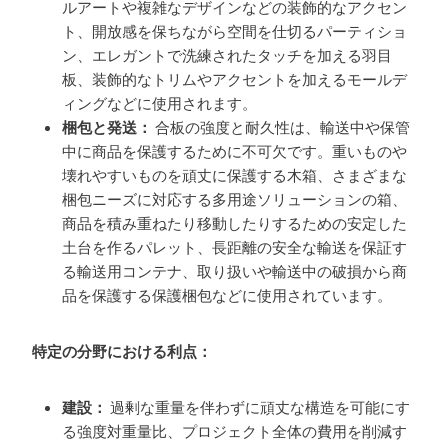
ルアートや複雑なデザインなどの装飾的なアクセン
ト、開放感を保ちながら空間を仕切るパーティショ
ン、エレガントで洗練されたタッチを加える羽目
板、装飾的なトリムやアクセントを加えるモールデ
ィングなどに使用されます。
梱包と発送：
合板の強度と耐久性は、輸送中や保管
中に商品を保護するために不可欠です。重いものや
壊れやすいものを頑丈に保護する木箱、さまざまな
梱包ニーズに対応する多用途ソリューションの箱、
商品を積み重ねたり移動したりするための安定した
土台を作るパレット、長距離の安全な輸送を保証す
る輸送用コンテナ、取り扱いや輸送中の破損から商
品を保護する保護梱包などに使用されています。
特定の分野における利点：
建設：
過剰な重量を伴わずに頑丈な構造を可能にす
る強度対重量比、プロジェクト全体の費用を削減す