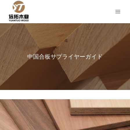
コ
ン
テ
ン
ツ
へ
ス
キ
中国合板サプライヤーガイド
ッ
プ