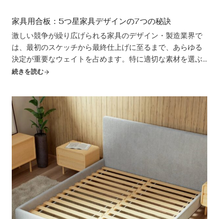
家具用合板：5つ星家具デザインの7つの秘訣
激しい競争が繰り広げられる家具のデザイン・製造業界で
は、最初のスケッチから最終仕上げに至るまで、あらゆる
決定が重要なウェイトを占めます。特に適切な素材を選ぶ
ことは、作品を平凡なものから非凡なものへ、一時のトレ
続きを読む
ンドから不朽の名作へと昇華させる決定的な要因となり得
ます。家具用合板は、ソリッド（無垢）合板の影に隠れが
ちです。