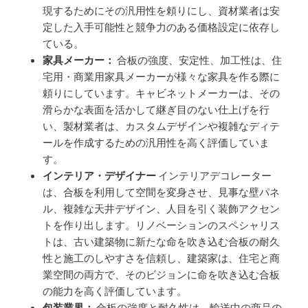
現するためにその汎用性を頼りにし、資材業者は安
定した入手可能性と競争力のある価格設定に依存し
ている。
家具メーカー：
合板の強度、安定性、加工性は、住
宅用・商業用家具メーカーが様々な家具を作る際に
頼りにしています。キャビネットメーカーは、その
滑らかな表面を活かして継ぎ目のない仕上げを行
い、製材業者は、カスタムデザインや複雑なディテ
ールを作成するための汎用性を高く評価していま
す。
インテリア・デザイナー
インテリアデコレーター
は、合板を利用して空間を変身させ、見事な壁パネ
ル、複雑な天井デザイン、人目を引く装飾アクセン
トを作り出します。リノベーションのスペシャリス
トは、古い建築物に新たな命を吹き込む合板の耐久
性と施工のしやすさを信頼し、建築家は、住宅と商
業空間の両方で、そのビジョンに命を吹き込む合板
の能力を高く評価しています。
包装業界：
合板の強度と耐久性は、輸送中の商品の