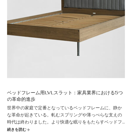
ベッドフレーム用LVLスラット：家具業界における5つ
の革命的進歩
世界中の家庭で定番となっているベッドフレームに、静か
な革命が起きている。軋むスプリングや薄っぺらな支えの
時代は終わりました。より快適な眠りをもたらすベッドフ
レーム用LVLスラットは、快適性とデザイン性の両方を高め
続きを読む