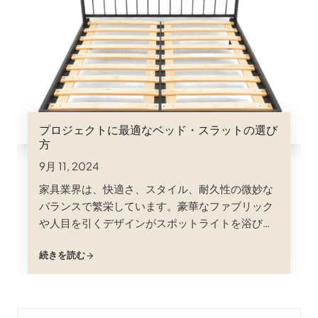
プロジェクトに最適なベッド・スラットの選び
方
9月 11, 2024
家具業界は、快適さ、スタイル、耐久性の微妙な
バランスで繁栄しています。豪華なファブリック
や人目を引くデザインがスポットライトを浴びる
ことが多い一方で、快眠の縁の下の力持ちである
続きを読む
ベッドスラットは、顧客満足度とブランド評価に
おいて重要な役割を果たしています。適切なベッ
ドスラット素材を選ぶことは、単なることではあ
りません；