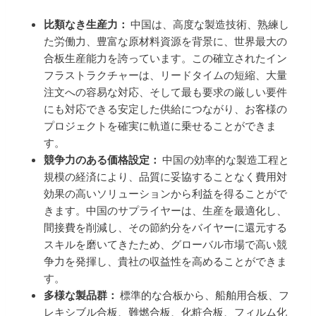
比類なき生産力：
中国は、高度な製造技術、熟練し
た労働力、豊富な原材料資源を背景に、世界最大の
合板生産能力を誇っています。この確立されたイン
フラストラクチャーは、リードタイムの短縮、大量
注文への容易な対応、そして最も要求の厳しい要件
にも対応できる安定した供給につながり、お客様の
プロジェクトを確実に軌道に乗せることができま
す。
競争力のある価格設定：
中国の効率的な製造工程と
規模の経済により、品質に妥協することなく費用対
効果の高いソリューションから利益を得ることがで
きます。中国のサプライヤーは、生産を最適化し、
間接費を削減し、その節約分をバイヤーに還元する
スキルを磨いてきたため、グローバル市場で高い競
争力を発揮し、貴社の収益性を高めることができま
す。
多様な製品群：
標準的な合板から、船舶用合板、フ
レキシブル合板、難燃合板、化粧合板、フィルム化