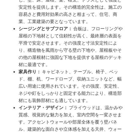
安定性を提供します。その構造的完全性は、施工の
容易さと費用対効果の高さと相まって、住宅、商
業、工業建築の要となっています。
シージングとサブフロア：
合板は、フローリングや
屋根の下地材として信頼性が高く、最終層の表面を
平滑で安定させます。その強度と寸法安定性によ
り、構造物を風雨から守る壁の下地や、屋根板やそ
の他の屋根材に強固な下地を提供する屋根のデッキ
材に最適です。
家具作り：
キャビネット、テーブル、椅子、ベッ
ド、棚、机、ワードローブ、収納ユニットなど、幅
広い用途に使用されています。その強度、安定性、
ネジや釘をしっかりと固定する能力により、構造部
材にも装飾部材にも適しています。
インテリア・デザイン：
プライウッドは、温かみや
質感、視覚的な魅力を加え、室内空間を一変させま
す。アクセントウォールや部屋全体を覆う壁パネ
ル、建築的な面白さや立体感を加える天井、ウォー