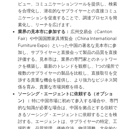
ビュー、コミュニケーションツールを提供し、検索
を合理化し、潜在的なサプライヤーとの直接コミュ
ニケーションを促進することで、調達プロセスを簡
素化し、リーチを広げます。
業界の見本市に参加する：
広州交易会（Canton
Fair）や中国国際家具博覧会（China International
Furniture Expo）といった中国の著名な見本市に参
加し、サプライヤーと直接会って製品の品質を直接
評価する。見本市は、業界の専門家とのネットワー
クを構築し、最新のトレンドを観察し、1つの場所で
複数のサプライヤーの製品を比較し、直接取引を交
渉する貴重な機会を提供し、より強力なビジネス関
係を育み、貴重な市場洞察を得る。
ソーシング・エージェントに依頼する（オプショ
ン）：
特に中国市場に初めて参入する場合や、専門
的な知識が必要な場合は、中国を拠点とする信頼で
きるソーシング・エージェントに依頼することを検
討する。エージェントは、サプライヤーの特定、工
場監査、品質管理、価格交渉、物流調整、文化的な