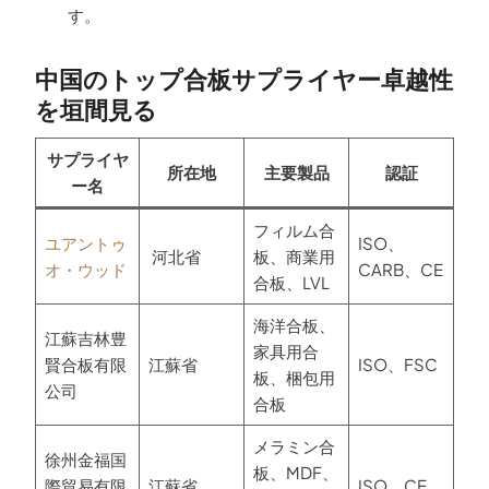
す。
中国のトップ合板サプライヤー卓越性
を垣間見る
サプライヤ
所在地
主要製品
認証
ー名
フィルム合
ユアントゥ
ISO、
河北省
板、商業用
オ・ウッド
CARB、CE
合板、LVL
海洋合板、
江蘇吉林豊
家具用合
賢合板有限
江蘇省
ISO、FSC
板、梱包用
公司
合板
メラミン合
徐州金福国
板、MDF、
際貿易有限
江蘇省
ISO、CE