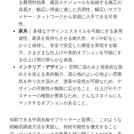
る費用対効果、建設スケジュールを短縮する施工の
容易さ、幅広い用途に適した汎用性、幅広いサプラ
イヤー・ネットワークから容易に入手できる可用
性。
家具：
多様なデザインとスタイルを可能にする多用
途性、家具を長持ちさせる耐久性、ネジや釘をしっ
かりと保持し、安全で安定した構造を実現する能
力、さまざまな仕上げや美的オプションを可能にす
る仕上げ用の滑らかな表面。
インテリア・デザイン：
空間に温かみと視覚的な面
白さを加える美的魅力、居心地のよい心地よい雰囲
気を作り出す温かさ、塗装や染色が可能なため、デ
ザインの可能性が無限に広がること、仕上げやテク
スチャーの種類が豊富なため、どんなスタイルにも
マッチするオプションがあること。
信頼できる中国合板サプライヤーと提携し、このような
戦略的調達方法を実践し、持続可能性を優先すること
で、ビジネスチャンスの世界を切り開くことができ、高