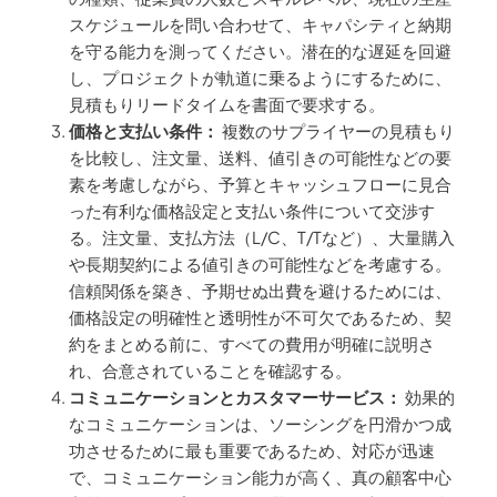
スケジュールを問い合わせて、キャパシティと納期
を守る能力を測ってください。潜在的な遅延を回避
し、プロジェクトが軌道に乗るようにするために、
見積もりリードタイムを書面で要求する。
価格と支払い条件：
複数のサプライヤーの見積もり
を比較し、注文量、送料、値引きの可能性などの要
素を考慮しながら、予算とキャッシュフローに見合
った有利な価格設定と支払い条件について交渉す
る。注文量、支払方法（L/C、T/Tなど）、大量購入
や長期契約による値引きの可能性などを考慮する。
信頼関係を築き、予期せぬ出費を避けるためには、
価格設定の明確性と透明性が不可欠であるため、契
約をまとめる前に、すべての費用が明確に説明さ
れ、合意されていることを確認する。
コミュニケーションとカスタマーサービス：
効果的
なコミュニケーションは、ソーシングを円滑かつ成
功させるために最も重要であるため、対応が迅速
で、コミュニケーション能力が高く、真の顧客中心