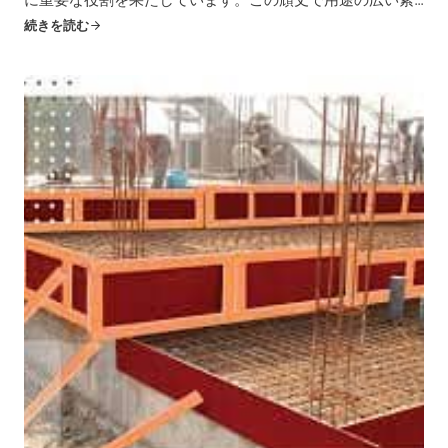
材は、輸送中や保管中の貴重な品物を木枠に入れたり、固
続きを読む
定したり、保護するための信頼できる表面を提供します。
この包括的なガイドでは、梱包用合板の世界を掘り下げ、
そのユニークな...