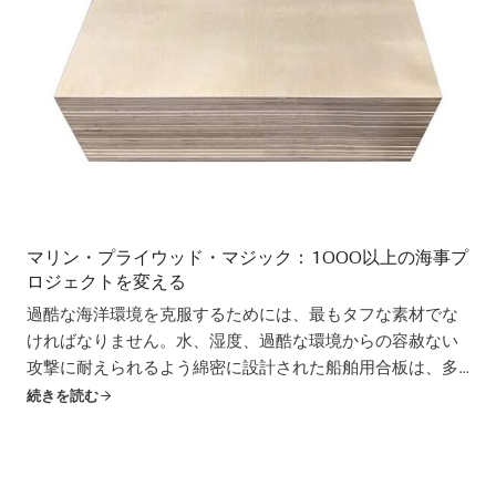
マリン・プライウッド・マジック：1000以上の海事プ
ロジェクトを変える
過酷な海洋環境を克服するためには、最もタフな素材でな
ければなりません。水、湿度、過酷な環境からの容赦ない
攻撃に耐えられるよう綿密に設計された船舶用合板は、多
様な海洋用途に対応する不沈の選択肢です。ヨットの洗練
続きを読む
された船体から、海沿いのドックの頑丈な土台まで、その
用途は多岐にわたります。