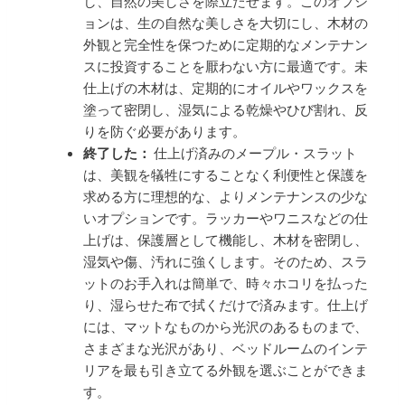
し、自然の美しさを際立たせます。このオプシ
ョンは、生の自然な美しさを大切にし、木材の
外観と完全性を保つために定期的なメンテナン
スに投資することを厭わない方に最適です。未
仕上げの木材は、定期的にオイルやワックスを
塗って密閉し、湿気による乾燥やひび割れ、反
りを防ぐ必要があります。
終了した：
仕上げ済みのメープル・スラット
は、美観を犠牲にすることなく利便性と保護を
求める方に理想的な、よりメンテナンスの少な
いオプションです。ラッカーやワニスなどの仕
上げは、保護層として機能し、木材を密閉し、
湿気や傷、汚れに強くします。そのため、スラ
ットのお手入れは簡単で、時々ホコリを払った
り、湿らせた布で拭くだけで済みます。仕上げ
には、マットなものから光沢のあるものまで、
さまざまな光沢があり、ベッドルームのインテ
リアを最も引き立てる外観を選ぶことができま
す。