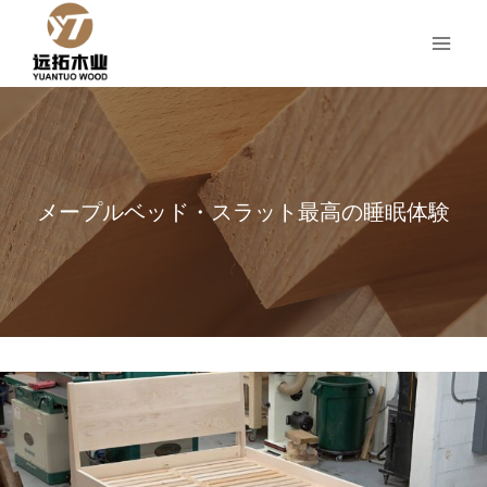
コ
ン
テ
ン
ツ
へ
ス
キ
メープルベッド・スラット最高の睡眠体験
ッ
プ