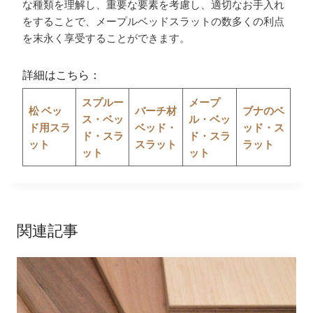
な種類を理解し、重要な要素を考慮し、適切なお手入れ
をすることで、メープルベッドスラットの数多くの利点
を末永く享受することができます。
詳細はこちら：
スプルー
メープ
松
ベッ
バーチ材
ブナのベ
ス・ベッ
ル・ベッ
ド用スラ
ベッド・
ッド・ス
ド・スラ
ド・スラ
ット
スラット
ラット
ット
ット
関連記事