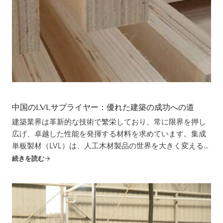
中国のLVLサプライヤー：優れた建築の成功への道
建築業界は革新的な技術で繁栄しており、常に限界を押し
広げ、卓越した性能を発揮する材料を求めています。集成
単板製材（LVL）は、人工木材製品の世界を大きく変える存
在です。優れた強度対重量比、卓越した寸法安定性、環境
続きを読む
に優しい性質で知られるLVLは、世界中の建設プロジェクト
で急速に普及しています。LVLを求める人々にとって...