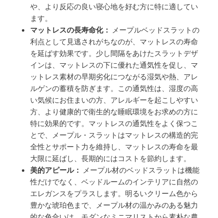
や、より反応の良い寝心地を好む方に特に適してい
ます。
マットレスの長寿命化：
メープルベッドスラットの
利点として見逃されがちなのが、マットレスの寿命
を延ばす効果です。少し間隔をあけたスラットデザ
インは、マットレスの下に優れた通気性を促し、マ
ットレス素材の早期劣化につながる湿気や熱、アレ
ルゲンの蓄積を防ぎます。この通気性は、湿度の高
い気候にお住まいの方、アレルギーを起こしやすい
方、より健康的で衛生的な睡眠環境をお求めの方に
特に効果的です。マットレスの通気性をよく保つこ
とで、メープル・スラットはマットレスの構造的完
全性とサポート力を維持し、マットレスの寿命を最
大限に延ばし、長期的にはコストを節約します。
美的アピール：
メープル材のベッドスラットは機能
性だけでなく、ベッドルームのインテリアに自然の
エレガンスをプラスします。明るいクリーム色から
豊かな琥珀色まで、メープル材の温かみのある魅力
的な色合いは、モダンなミニマリストから素朴な農