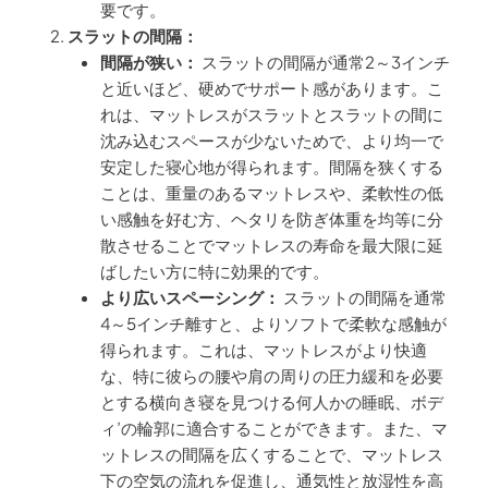
要です。
スラットの間隔：
間隔が狭い：
スラットの間隔が通常2～3インチ
と近いほど、硬めでサポート感があります。こ
れは、マットレスがスラットとスラットの間に
沈み込むスペースが少ないためで、より均一で
安定した寝心地が得られます。間隔を狭くする
ことは、重量のあるマットレスや、柔軟性の低
い感触を好む方、ヘタリを防ぎ体重を均等に分
散させることでマットレスの寿命を最大限に延
ばしたい方に特に効果的です。
より広いスペーシング：
スラットの間隔を通常
4～5インチ離すと、よりソフトで柔軟な感触が
得られます。これは、マットレスがより快適
な、特に彼らの腰や肩の周りの圧力緩和を必要
とする横向き寝を見つける何人かの睡眠、ボデ
ィ’の輪郭に適合することができます。また、マ
ットレスの間隔を広くすることで、マットレス
下の空気の流れを促進し、通気性と放湿性を高