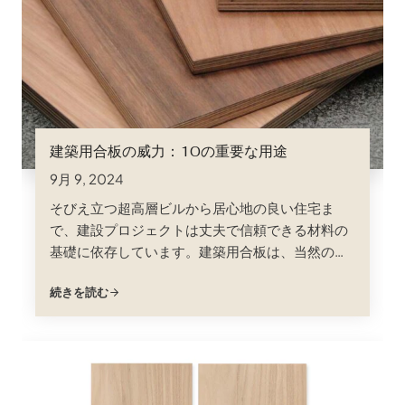
建築用合板の威力：10の重要な用途
9月 9, 2024
そびえ立つ超高層ビルから居心地の良い住宅ま
で、建設プロジェクトは丈夫で信頼できる材料の
基礎に依存しています。建築用合板は、当然のも
のと思われがちですが、現代建築の礎石として、
続きを読む
無数のプロジェクトが求める強度、汎用性、費用
対効果を提供しています。ベテランの請負業者で
あろうと、建築の世界に足を踏み入れたばかりの
新人であろうと、そのニュアンスを理解すること
は重要だ；