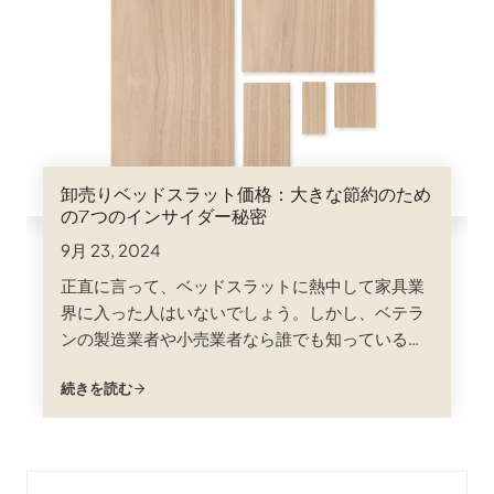
卸売りベッドスラット価格：大きな節約のため
の7つのインサイダー秘密
9月 23, 2024
正直に言って、ベッドスラットに熱中して家具業
界に入った人はいないでしょう。しかし、ベテラ
ンの製造業者や小売業者なら誰でも知っているよ
うに、この地味な支柱は、快適な睡眠（そして頑
続きを読む
丈なベッドフレーム！）に重要な役割を果たして
います。また、大量に購入する場合は、ベッドス
ラットの卸売価格の裏表を理解することで、より
安く購入することができます。