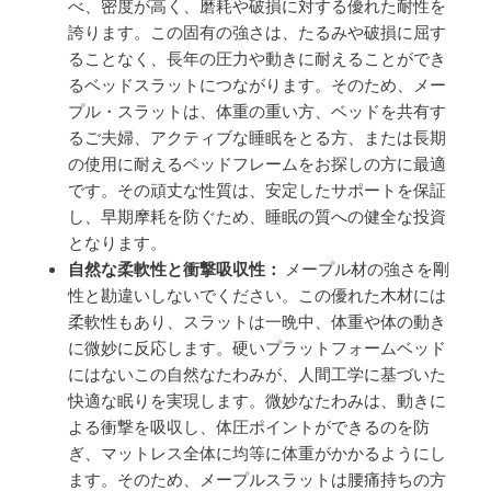
べ、密度が高く、磨耗や破損に対する優れた耐性を
誇ります。この固有の強さは、たるみや破損に屈す
ることなく、長年の圧力や動きに耐えることができ
るベッドスラットにつながります。そのため、メー
プル・スラットは、体重の重い方、ベッドを共有す
るご夫婦、アクティブな睡眠をとる方、または長期
の使用に耐えるベッドフレームをお探しの方に最適
です。その頑丈な性質は、安定したサポートを保証
し、早期摩耗を防ぐため、睡眠の質への健全な投資
となります。
自然な柔軟性と衝撃吸収性：
メープル材の強さを剛
性と勘違いしないでください。この優れた木材には
柔軟性もあり、スラットは一晩中、体重や体の動き
に微妙に反応します。硬いプラットフォームベッド
にはないこの自然なたわみが、人間工学に基づいた
快適な眠りを実現します。微妙なたわみは、動きに
よる衝撃を吸収し、体圧ポイントができるのを防
ぎ、マットレス全体に均等に体重がかかるようにし
ます。そのため、メープルスラットは腰痛持ちの方