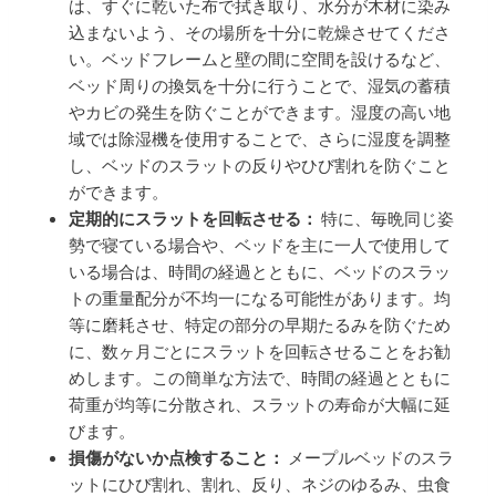
は、すぐに乾いた布で拭き取り、水分が木材に染み
込まないよう、その場所を十分に乾燥させてくださ
い。ベッドフレームと壁の間に空間を設けるなど、
ベッド周りの換気を十分に行うことで、湿気の蓄積
やカビの発生を防ぐことができます。湿度の高い地
域では除湿機を使用することで、さらに湿度を調整
し、ベッドのスラットの反りやひび割れを防ぐこと
ができます。
定期的にスラットを回転させる：
特に、毎晩同じ姿
勢で寝ている場合や、ベッドを主に一人で使用して
いる場合は、時間の経過とともに、ベッドのスラッ
トの重量配分が不均一になる可能性があります。均
等に磨耗させ、特定の部分の早期たるみを防ぐため
に、数ヶ月ごとにスラットを回転させることをお勧
めします。この簡単な方法で、時間の経過とともに
荷重が均等に分散され、スラットの寿命が大幅に延
びます。
損傷がないか点検すること：
メープルベッドのスラ
ットにひび割れ、割れ、反り、ネジのゆるみ、虫食