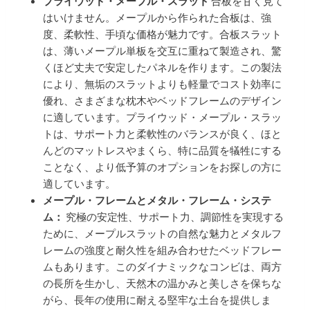
プライウッド・メープル・スラット
合板を甘く見て
はいけません。メープルから作られた合板は、強
度、柔軟性、手頃な価格が魅力です。合板スラット
は、薄いメープル単板を交互に重ねて製造され、驚
くほど丈夫で安定したパネルを作ります。この製法
により、無垢のスラットよりも軽量でコスト効率に
優れ、さまざまな枕木やベッドフレームのデザイン
に適しています。プライウッド・メープル・スラッ
トは、サポート力と柔軟性のバランスが良く、ほと
んどのマットレスやまくら、特に品質を犠牲にする
ことなく、より低予算のオプションをお探しの方に
適しています。
メープル・フレームとメタル・フレーム・システ
ム：
究極の安定性、サポート力、調節性を実現する
ために、メープルスラットの自然な魅力とメタルフ
レームの強度と耐久性を組み合わせたベッドフレー
ムもあります。このダイナミックなコンビは、両方
の長所を生かし、天然木の温かみと美しさを保ちな
がら、長年の使用に耐える堅牢な土台を提供しま