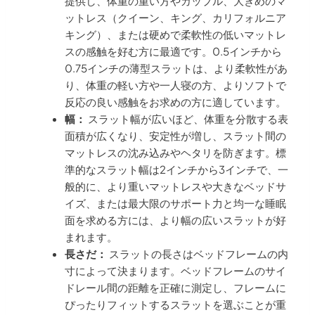
提供し、体重の重い方やカップル、大きめのマ
ットレス（クイーン、キング、カリフォルニア
キング）、または硬めで柔軟性の低いマットレ
スの感触を好む方に最適です。0.5インチから
0.75インチの薄型スラットは、より柔軟性があ
り、体重の軽い方や一人寝の方、よりソフトで
反応の良い感触をお求めの方に適しています。
幅：
スラット幅が広いほど、体重を分散する表
面積が広くなり、安定性が増し、スラット間の
マットレスの沈み込みやヘタリを防ぎます。標
準的なスラット幅は2インチから3インチで、一
般的に、より重いマットレスや大きなベッドサ
イズ、または最大限のサポート力と均一な睡眠
面を求める方には、より幅の広いスラットが好
まれます。
長さだ：
スラットの長さはベッドフレームの内
寸によって決まります。ベッドフレームのサイ
ドレール間の距離を正確に測定し、フレームに
ぴったりフィットするスラットを選ぶことが重