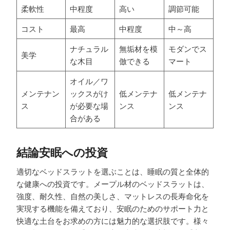
柔軟性
中程度
高い
調節可能
コスト
最高
中程度
中～高
ナチュラル
無垢材を模
モダンでス
美学
な木目
倣できる
マート
オイル／ワ
メンテナン
ックスがけ
低メンテナ
低メンテナ
ス
が必要な場
ンス
ンス
合がある
結論安眠への投資
適切なベッドスラットを選ぶことは、睡眠の質と全体的
な健康への投資です。メープル材のベッドスラットは、
強度、耐久性、自然の美しさ、マットレスの長寿命化を
実現する機能を備えており、安眠のためのサポート力と
快適な土台をお求めの方には魅力的な選択肢です。様々