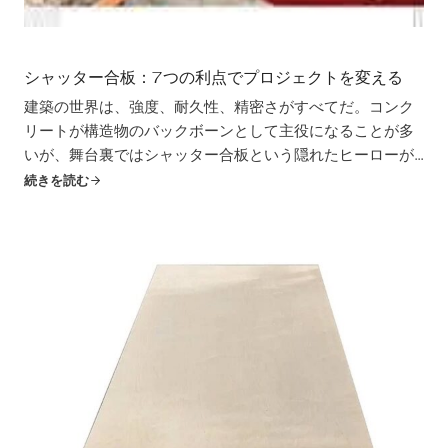
シャッター合板：7つの利点でプロジェクトを変える
建築の世界は、強度、耐久性、精密さがすべてだ。コンク
リートが構造物のバックボーンとして主役になることが多
いが、舞台裏ではシャッター合板という隠れたヒーローが
精力的に働いている。シャッター合板だ。この隠れたヒー
続きを読む
ローは、型枠と呼ばれる仮設の型を作り、コンクリートが
硬化する際にその形を整え、コンクリートを支える。しか
し、シャッター合板は...