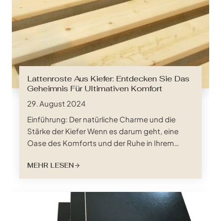
Lattenroste Aus Kiefer: Entdecken Sie Das
Geheimnis Für Ultimativen Komfort
29. August 2024
Einführung: Der natürliche Charme und die
Stärke der Kiefer Wenn es darum geht, eine
Oase des Komforts und der Ruhe in Ihrem
Schlafzimmer zu schaffen, spielt jedes Element
MEHR LESEN
eine entscheidende Rolle. Während Matratzen
oft im Rampenlicht stehen, liegen die
unbesungenen Helden eines erholsamen
Schlafs unter den Lattenrosten. Unter den
verschiedenen Materialien, die zur Verfügung