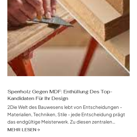
Sperrholz Gegen MDF: Enthüllung Des Top-
Kandidaten Für Ihr Design
2Die Welt des Bauwesens lebt von Entscheidungen -
Materialien, Techniken, Stile - jede Entscheidung prägt
das endgültige Meisterwerk. Zu diesen zentralen
Entscheidungen gehört auch die Auswahl der
MEHR LESEN
Plattenmaterialien, der unbesungenen Helden, die