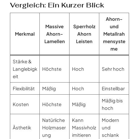
Vergleich: Ein Kurzer Blick
Ahorn-
Massive
Sperrholz
und
Merkmal
Ahorn-
Ahorn
Metallrah
Lamellen
Leisten
mensyste
me
Stärke &
Langlebigk
Höchste
Hoch
Sehr hoch
eit
Flexibilität
Mäßig
Hoch
Einstellbar
Mäßig bis
Kosten
Höchste
Mäßig
hoch
Natürliche
Kann
Modern
Ästhetik
Holzmaser
Massivholz
und
ung
imitieren
schlank