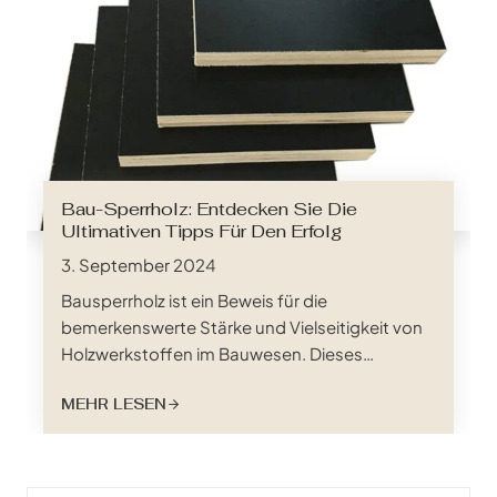
stehen, stechen die Lattenroste aus
Kiefernholz hervor…
Bau-Sperrholz: Entdecken Sie Die
Ultimativen Tipps Für Den Erfolg
3. September 2024
Bausperrholz ist ein Beweis für die
bemerkenswerte Stärke und Vielseitigkeit von
Holzwerkstoffen im Bauwesen. Dieses
unverzichtbare Material, das aus Lagen
MEHR LESEN
kreuzweise gemaserter Holzfurniere hergestellt
wird, bildet das Rückgrat unzähliger
Konstruktionen, von hoch aufragenden
Wolkenkratzern bis hin zu gemütlichen Häusern.