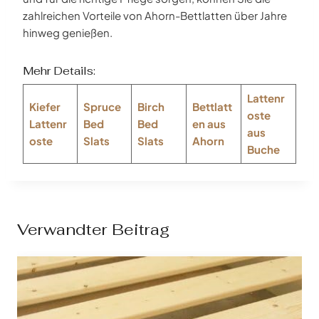
zahlreichen Vorteile von Ahorn-Bettlatten über Jahre
hinweg genießen.
Mehr Details:
Lattenr
Kiefer
Spruce
Birch
Bettlatt
oste
Lattenr
Bed
Bed
en aus
aus
oste
Slats
Slats
Ahorn
Buche
Verwandter Beitrag