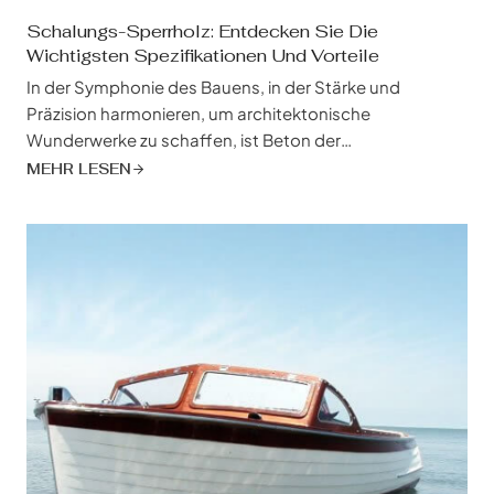
Schalungs-Sperrholz: Entdecken Sie Die
Wichtigsten Spezifikationen Und Vorteile
In der Symphonie des Bauens, in der Stärke und
Präzision harmonieren, um architektonische
Wunderwerke zu schaffen, ist Beton der
unerschütterliche Maestro. Aber hinter jeder makellos
MEHR LESEN
gegossenen Betonstruktur, die fleißig hinter den
Kulissen arbeitet, steht ein stiller Wächter, der das
großartige Design der Symphonie formt und
unterstützt: Schalungssperrholz. Schalungssperrholz ist
weit mehr als nur eine provisorische Schalung, es ist
ein...