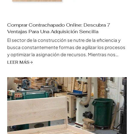
Comprar Contrachapado Online: Descubra 7
Ventajas Para Una Adquisición Sencilla
El sector de la construcción se nutre de la eficiencia y
busca constantemente formas de agilizar los procesos
y optimizar la asignación de recursos. Mientras nos
maravillamos ante rascacielos imponentes y puentes
LEER MÁS
intrincados, el aspecto de la adquisición de materiales,
que a menudo se pasa por alto, desempeña un papel
vital en la realización de estos proyectos.
Tradicionalmente, la adquisición de madera
contrachapada suponía un largo baile de llamadas
telefónicas, visitas a proveedores y...