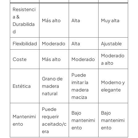
Resistenci
a &
Más alto
Alta
Muy alta
Durabilida
d
Flexibilidad
Moderado
Alta
Ajustable
Moderado
Coste
Más alto
Moderado
a alto
Puede
Grano de
imitar la
Moderno y
Estética
madera
madera
elegante
natural
maciza
Puede
Bajo
Bajo
Mantenimi
requerir
mantenimi
mantenimi
ento
aceitado/c
ento
ento
era