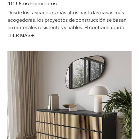
10 Usos Esenciales
Desde los rascacielos más altos hasta las casas más
acogedoras, los proyectos de construcción se basan
en materiales resistentes y fiables. El contrachapado
para la construcción, que a menudo se da por sentado,
LEER MÁS
es la piedra angular de la construcción moderna, ya que
proporciona la resistencia, versatilidad y rentabilidad
que exigen innumerables proyectos. Tanto si es usted
un contratista experimentado como un recién llegado al
mundo de la construcción, comprender los matices...