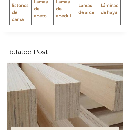
Lamas
Lamas
listones
Lamas
Láminas
de
de
de
de arce
de haya
abeto
abedul
cama
Related Post