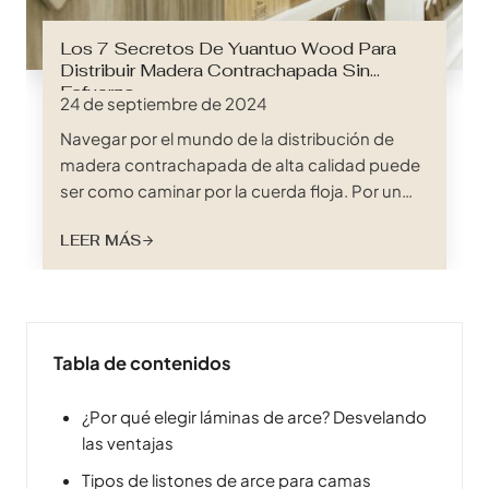
Los 7 Secretos De Yuantuo Wood Para
Distribuir Madera Contrachapada Sin
Esfuerzo
24 de septiembre de 2024
Navegar por el mundo de la distribución de
madera contrachapada de alta calidad puede
ser como caminar por la cuerda floja. Por un
lado, necesita un suministro fiable de madera
LEER MÁS
contrachapada de primera calidad para
satisfacer las exigencias de sus proyectos y las
expectativas de sus clientes. Por otro, tiene
que hacer malabarismos con plazos ajustados,
limitaciones presupuestarias y la presión
Tabla de contenidos
constante de encontrar un proveedor...
¿Por qué elegir láminas de arce? Desvelando
las ventajas
Tipos de listones de arce para camas