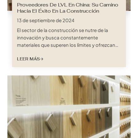
Proveedores De LVL En China: Su Camino
Hacia El Éxito En La Construcción
13 de septiembre de 2024
El sector de la construcción se nutre de la
innovación y busca constantemente
materiales que superen los límites y ofrezcan
un rendimiento excepcional. La madera de
LEER MÁS
chapa laminada (LVL) ha cambiado las reglas
del juego en el mundo de los productos de
ingeniería de la madera. Conocida por su
excelente relación resistencia-peso, su
extraordinaria estabilidad dimensional y su
carácter ecológico, la LVL está ganando
terreno rápidamente en proyectos de
construcción de todo el mundo. Para quienes
buscan…