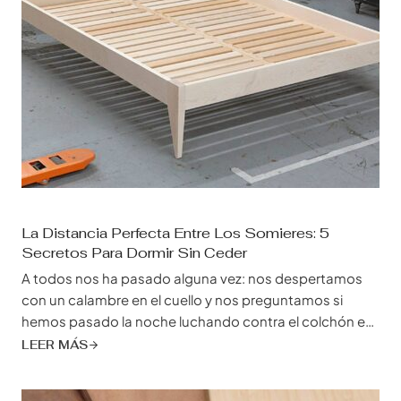
La Distancia Perfecta Entre Los Somieres: 5
Secretos Para Dormir Sin Ceder
A todos nos ha pasado alguna vez: nos despertamos
con un calambre en el cuello y nos preguntamos si
hemos pasado la noche luchando contra el colchón en
lugar de caer rendidos en el país de los sueños. Aunque
LEER MÁS
es innegable que un colchón de alta calidad es esencial
para dormir bien, los héroes olvidados del sueño son las