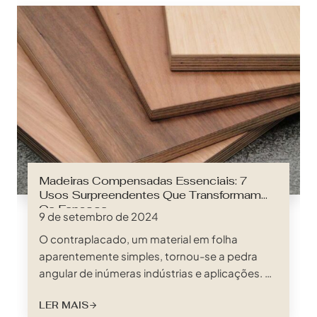
Madeiras Compensadas Essenciais: 7
Usos Surpreendentes Que Transformam
Os Espaços
9 de setembro de 2024
O contraplacado, um material em folha
aparentemente simples, tornou-se a pedra
angular de inúmeras indústrias e aplicações. A
sua versatilidade, resistência e acessibilidade
LER MAIS
tornaram-no um componente indispensável