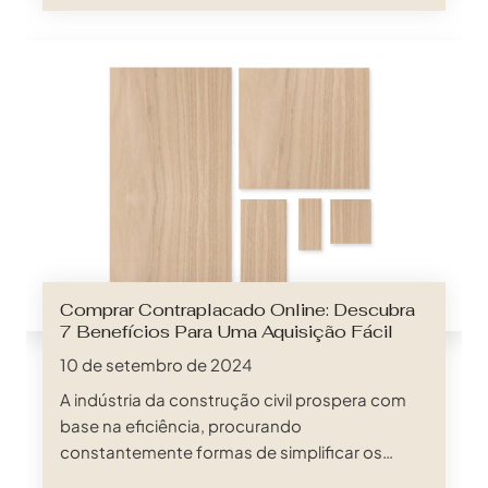
na construção, no fabrico de mobiliário, na
embalagem e numa miríade de outros
sectores. Esta exploração abrangente
mergulha no mundo diversificado das
aplicações dos contraplacados, revelando a
sua notável adaptabilidade e relevância
duradoura em…
Comprar Contraplacado Online: Descubra
7 Benefícios Para Uma Aquisição Fácil
10 de setembro de 2024
A indústria da construção civil prospera com
base na eficiência, procurando
constantemente formas de simplificar os
processos e otimizar a atribuição de recursos.