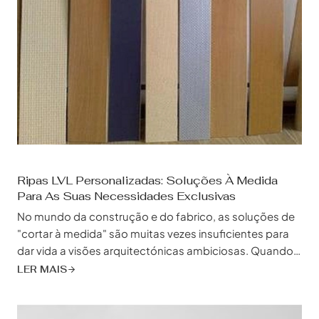
Ripas LVL Personalizadas: Soluções À Medida
Para As Suas Necessidades Exclusivas
No mundo da construção e do fabrico, as soluções de
"cortar à medida" são muitas vezes insuficientes para
dar vida a visões arquitectónicas ambiciosas. Quando
as dimensões padrão não são suficientes, as lâminas
LER MAIS
LVL personalizadas surgem como a resposta,
oferecendo uma flexibilidade e precisão sem paralelo
para transformar os seus projectos do conceito à