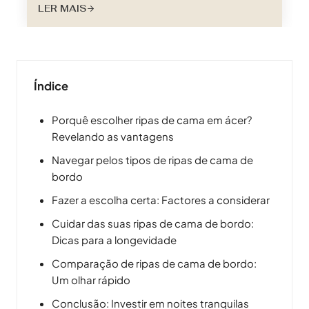
LER MAIS
Enquanto nos maravilhamos com os arranha-
céus imponentes e as pontes intrincadas, o
aspeto frequentemente negligenciado da
aquisição de materiais desempenha um papel
vital na concretização destes projectos.
Índice
Tradicionalmente, a aquisição de
contraplacado envolvia uma dança demorada
Porquê escolher ripas de cama em ácer?
de telefonemas, visitas a fornecedores e
Revelando as vantagens
navegação…
Navegar pelos tipos de ripas de cama de
bordo
Fazer a escolha certa: Factores a considerar
Cuidar das suas ripas de cama de bordo:
Dicas para a longevidade
Comparação de ripas de cama de bordo:
Um olhar rápido
Conclusão: Investir em noites tranquilas