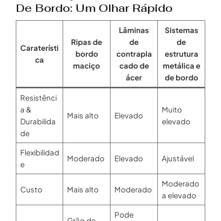
De Bordo: Um Olhar Rápido
Lâminas
Sistemas
Ripas de
de
de
Caraterísti
bordo
contrapla
estrutura
ca
maciço
cado de
metálica e
ácer
de bordo
Resistênci
a &
Muito
Mais alto
Elevado
Durabilida
elevado
de
Flexibilidad
Moderado
Elevado
Ajustável
e
Moderado
Custo
Mais alto
Moderado
a elevado
Pode
Grão de