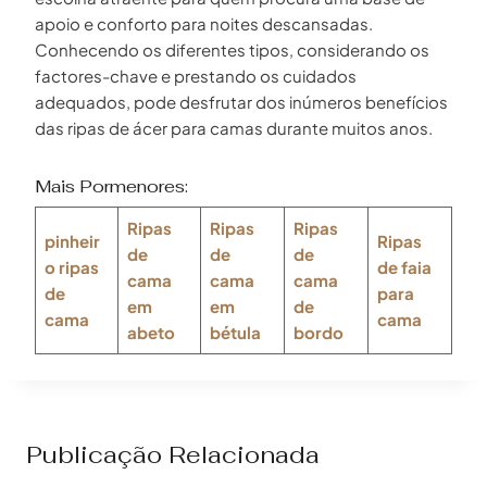
apoio e conforto para noites descansadas.
Conhecendo os diferentes tipos, considerando os
factores-chave e prestando os cuidados
adequados, pode desfrutar dos inúmeros benefícios
das ripas de ácer para camas durante muitos anos.
Mais Pormenores:
Ripas
Ripas
Ripas
pinheir
Ripas
de
de
de
o
ripas
de faia
cama
cama
cama
de
para
em
em
de
cama
cama
abeto
bétula
bordo
Publicação Relacionada