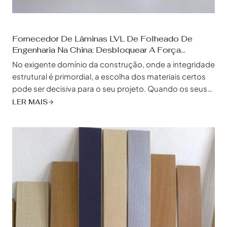
Fornecedor De Lâminas LVL De Folheado De
Engenharia Na China: Desbloquear A Força
Imparável
No exigente domínio da construção, onde a integridade
estrutural é primordial, a escolha dos materiais certos
pode ser decisiva para o seu projeto. Quando os seus
planos exigem uma força excecional, estabilidade
LER MAIS
dimensional e resistência à humidade, as ripas LVL
(Laminated Veneer Lumber) de folheado de engenharia
surgem como a solução definitiva. E quando se trata de
obter estes blocos de construção de alto
desempenho, a China é...