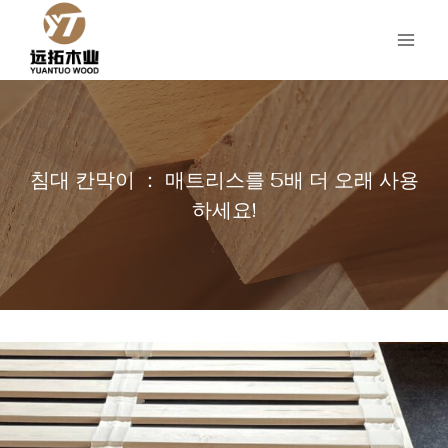
콘
텐
츠
로
건
너
뛰
침대 칸막이 ： 매트리스를 5배 더 오래 사용
기
하세요!