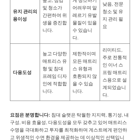
낮음, 전문
및 청소가
어려우며 알
유지 관리의
청소 및 유
간편하여 위
레르기 유발
용이성
지 관리 필
생을 증진합
물질이 있을
요
니다.
수 있습니
다.
리미티드,
높고 다양한
제한적이며
주로 전통적
매트리스 유
모든 매트리
인 이너 스
형 및 침대
스 유형과
다용도성
프링 매트리
프레임 디자
호환되지 않
스용으로 설
인에 적합합
을 수 있습
계되었습니
니다.
니다.
다.
요점은 분명합니다:
침대 슬랫은 탁월한 지지력, 통기성, 내
구성, 비용 효율성, 다용도성을 모두 갖추고 있어 매트리스
수명을 극대화하고 투자를 최적화하며 게스트에게 편안하
고 위생적인 수면 환경을 제공하는 데 이상적인 선택입니