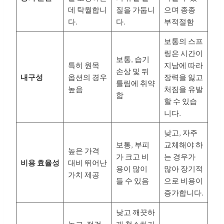
데 탁월합니
질을 가둡니
으며 종종
다.
다.
부적절함
보통의 스프
링은 시간이
보통, 습기
특히 원목
지남에 따라
손상 및 뒤
내구성
옵션의 경우
장력을 잃고
틀림에 취약
높음
처짐을 유발
함
할 수 있습
니다.
낮고, 자주
보통, 부피
교체해야 하
높은 가격
가 크고 비
는 경우가
비용 효율성
대비 뛰어난
용이 많이
많아 장기적
가치 제공
들 수 있음
으로 비용이
증가합니다.
낮고 깨끗하
높고, 점검
게 청소하기