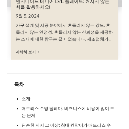
엔지니어드 베니어 LVL 슬레이트: 깨지지 않는
힘을 활용하세요!
9월 5, 2024
가구 설계 및 시공 분야에서 흔들리지 않는 강도, 흔
들리지 않는 안정성, 흔들리지 않는 신뢰성을 제공하
는 소재에 대한 탐구는 끝이 없습니다. 제조업체가
안목 있는 고객, 즉 보기 좋을 뿐만 아니라 일상 생활
자세히 보기
의 혹독한 환경에서도 견딜 수 있는 가구를 기대하는
고객의 요구를 충족하기 위해 노력함에 따라 엔지니
어드 목재 제품은 ...
목차
소개:
매트리스 수명 딜레마: 비즈니스에 비용이 많이 드
는 문제
단순한 지지 그 이상: 침대 칸막이가 매트리스 수