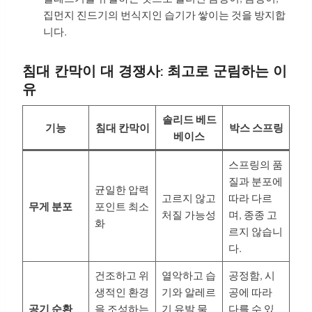
집먼지 진드기의 번식지인 습기가 쌓이는 것을 방지합
니다.
침대 칸막이 대 경쟁사: 최고로 군림하는 이
유
솔리드 베드
기능
침대 칸막이
박스 스프링
베이스
스프링의 품
질과 분포에
균일한 압력
고르지 않고
따라 다르
무게 분포
포인트 최소
처질 가능성
며, 종종 고
화
르지 않습니
다.
건조하고 위
열악하고 습
공정함, 시
생적인 환경
기와 알레르
공에 따라
공기 순환
을 조성하는
기 유발 물
다를 수 있