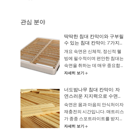
관심 분야
딱딱한 침대 칸막이와 구부릴
수 있는 침대 칸막이: 7가지
놀라운 이점 공개
개요 숙면은 신체적, 정신적 웰
빙에 필수적이며 편안한 침대는
숙면을 취하는 데 매우 중요합
니다. 매트리스가 중심이 되는
자세히 보기
경우가 많지만, 종종 간과되는
침대 칸막이는 적절한 지지력을
너도밤나무 침대 칸막이: 자
제공하고 매트리스의 수명을 보
연스러운 지지력으로 수면을
장하는 데 중요한 역할을 합니
변화시키세요
숙면은 몸과 마음의 안식처이자
다. 침대 슬랫, 침대를 연결하는
재충전의 시간입니다. 매트리스
일련의 수평 지지대 ...
가 종종 스포트라이트를 받지
만, 수면의 편안함을 제공하는
자세히 보기