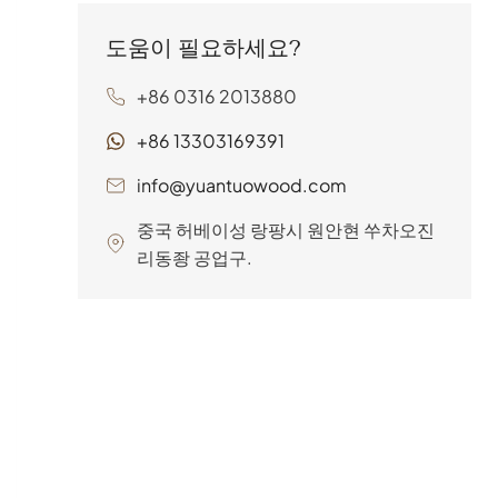
묵묵히 형성하고 지탱하는 숨은
도움이 필요하세요?
영웅, 거푸집 합판이 있습니다.
셔터 합판으로도 알려진 거푸집
+86 0316 2013880
합판은 특수 건축 패널입니다...
+86 13303169391
info@yuantuowood.com
중국 허베이성 랑팡시 원안현 쑤차오진
리동좡 공업구.