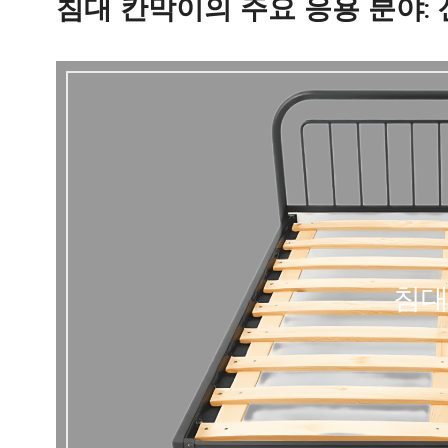
침대 칸막이의 주요 응용 분야:
침대