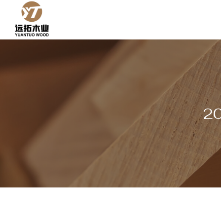
콘
텐
츠
로
건
너
뛰
기
2