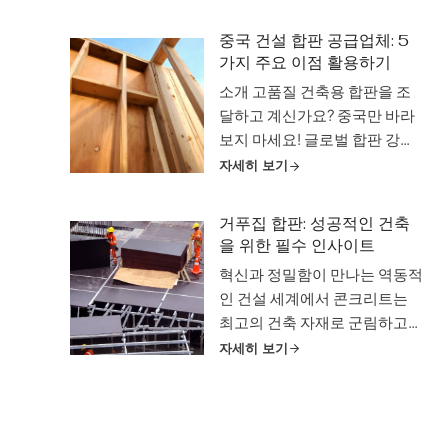
숨은 주인공은 바로 침대 칸막
이입니다. 다양한 옵션 중에서
중국 건설 합판 공급업체: 5
너도밤나무 침대 칸막이는 강
가지 주요 이점 활용하기
도, 유연성 및 자연의 아름다움
소개 고품질 건축용 합판을 조
이 독특하게 조화를 이루는 최
달하고 계신가요? 중국만 바라
고의 선택으로 떠오르고 있습니
보지 마세요! 글로벌 합판 강국
다. 이...
인 중국은 품질, 경제성, 다양성
자세히 보기
면에서 타의 추종을 불허하는
조합을 제공합니다. 하지만 수
거푸집 합판: 성공적인 건축
많은 공급업체가 경쟁하고 있는
을 위한 필수 인사이트
상황에서 올바른 공급업체를 어
혁신과 정밀함이 만나는 역동적
떻게 선택해야 할까요? 이 블로
인 건설 세계에서 콘크리트는
그 게시물에서는 중국 공급업체
최고의 건축 자재로 군림하고
와 파트너 관계를 맺어야 하는 5
있습니다. 하지만 우뚝 솟은 고
자세히 보기
가지 이유를 소개합니다.
층 빌딩부터 우아한 교량에 이
르기까지 경외심을 불러일으키
는 모든 콘크리트 구조물 뒤에
는 이러한 건축의 경이로움을