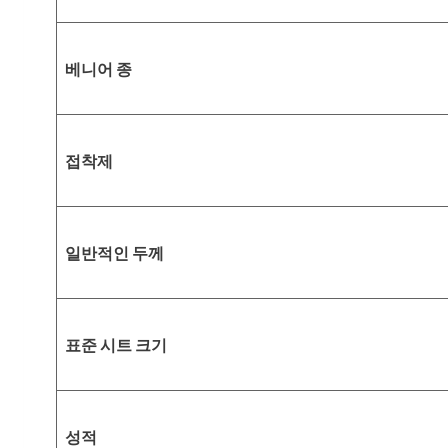
베니어 종
접착제
일반적인 두께
표준 시트 크기
성적