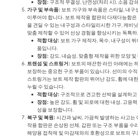
장점:
구조적 무결성, 난연성(처리 시), 소음 감쇠
가구 및 부속품:
보트 가구와 부속품은 스타일, 내구
이루어야 합니다. 보트 제작용 합판의 다재다능함은 
을 견딜 수 있는 내구성과 스타일리시한 가구, 캐비닛
맞춤 제작할 수 있어 선상 경험을 향상시키는 독특하
적합 대상:
보트 가구 제작자, 목수, 내구성이 
품입니다.
장점:
강도, 내습성, 맞춤형 제작을 위한 모양 및
트랜섬 및 스트링거:
보트의 매끈한 라인 아래에는 하
보장하는 중요한 구조 부품이 있습니다. 선미의 수직
스트링거는 보트 제작 합판의 뛰어난 강도, 휨에 대
누릴 수 있습니다.
적합 대상:
구조적으로 견고한 선박을 설계하고 
장점:
높은 강도, 휨 및 피로에 대한 내성, 고
성을 보장합니다.
복구 및 복원:
시간과 날씨, 가끔씩 발생하는 사고는 
작용 합판은 손상된 선체, 갑판 또는 구조 부품을 
해양용 접착제 및 마감재와의 호환성으로 보트의 구