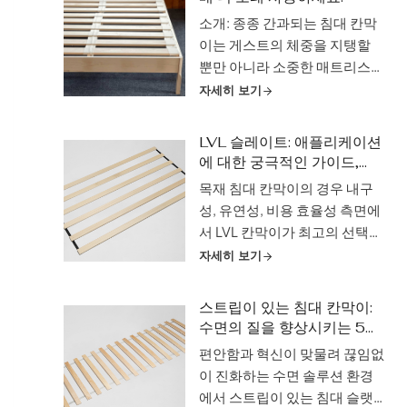
소개: 종종 간과되는 침대 칸막
이는 게스트의 체중을 지탱할
뿐만 아니라 소중한 매트리스
투자 수명을 연장하는 데 중요
자세히 보기
한 역할을 합니다. 매트리스 수
명 딜레마: 비즈니스에 비용이
LVL 슬레이트: 애플리케이션
많이 드는 문제 큰 기대를 안고
에 대한 궁극적인 가이드,
체크인한 게스트가 처지고 불편
2025년 가격 책정
목재 침대 칸막이의 경우 내구
한 매트리스를 맞이하는 상황을
성, 유연성, 비용 효율성 측면에
상상해 보세요....
서 LVL 칸막이가 최고의 선택입
니다. 하지만 LVL 슬랫이란 정
자세히 보기
확히 무엇일까요? LVL은 '적층
베니어 목재'의 약자로, 열과 압
스트립이 있는 침대 칸막이:
력으로 접착제로 결합된 여러
수면의 질을 향상시키는 5가
겹의 얇은 베니어로 만든 고성
지 주요 방법!
편안함과 혁신이 맞물려 끊임없
능 엔지니어링 목재 제품입니
이 진화하는 수면 솔루션 환경
다. 이 공정을 통해 매우 강할 뿐
에서 스트립이 있는 침대 슬랫
만 아니라 뒤틀림과 갈라짐에