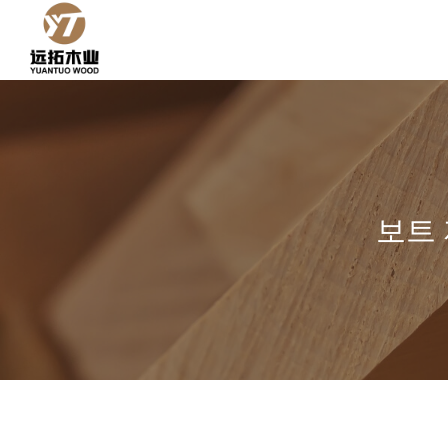
콘
텐
츠
로
건
너
뛰
기
보트 