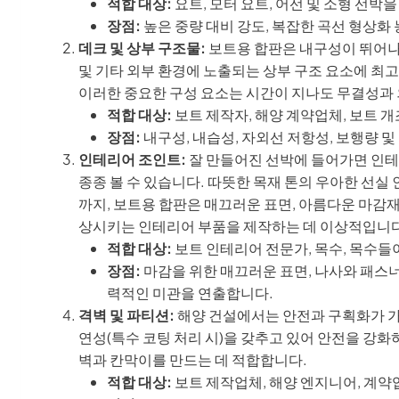
적합 대상:
요트, 모터 요트, 어선 및 소형 선
장점:
높은 중량 대비 강도, 복잡한 곡선 형상화 
데크 및 상부 구조물:
보트용 합판은 내구성이 뛰어나고
및 기타 외부 환경에 노출되는 상부 구조 요소에 최고
이러한 중요한 구성 요소는 시간이 지나도 무결성과 
적합 대상:
보트 제작자, 해양 계약업체, 보트 개
장점:
내구성, 내습성, 자외선 저항성, 보행량 및
인테리어 조인트:
잘 만들어진 선박에 들어가면 인테
종종 볼 수 있습니다. 따뜻한 목재 톤의 우아한 선
까지, 보트용 합판은 매끄러운 표면, 아름다운 마감재
상시키는 인테리어 부품을 제작하는 데 이상적입니다
적합 대상:
보트 인테리어 전문가, 목수, 목수
장점:
마감을 위한 매끄러운 표면, 나사와 패스너
력적인 미관을 연출합니다.
격벽 및 파티션:
해양 건설에서는 안전과 구획화가 가장
연성(특수 코팅 처리 시)을 갖추고 있어 안전을 강화
벽과 칸막이를 만드는 데 적합합니다.
적합 대상:
보트 제작업체, 해양 엔지니어, 계약