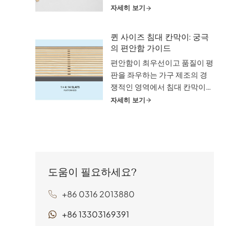
은 판도를 바꾸는 요소로 부상
자세히 보기
강한 소재가 만들어집니다.
하고 있습니다. 이 소박하지만
강력한 구성 요소는 편안함, 맞
퀸 사이즈 침대 칸막이: 궁극
춤 설정 및 기능의 매력적인 조
의 편안함 가이드
화를 제공하면서 수면 지원 방
편안함이 최우선이고 품질이 평
식을 변화시키고 있습니다. 매
판을 좌우하는 가구 제조의 경
트리스 제조업체부터 침대 프레
쟁적인 영역에서 침대 칸막이만
임 디자이너에 이르기까지 침구
큼 중요하지만 간과되는 구성
자세히 보기
업계에서 활동하는 비즈니스의
요소는 거의 없습니다. 숙면을
경우 ...
위한 이 숨은 영웅은 매트리스
의 필수적인 기초를 제공하여
적절한 무게 배분을 보장하고
통기성을 촉진하며 궁극적으로
도움이 필요하세요?
전반적인 편안함과 수명을 결정
합니다....
+86 0316 2013880
+86 13303169391