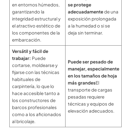
en entornos húmedos,
se protege
garantizando la
adecuadamente
de una
integridad estructural y
exposición prolongada
el atractivo estético de
a la humedad o si se
los componentes de la
deja sin terminar.
embarcación.
Versátil y fácil de
trabajar:
Puede
Puede ser pesado de
cortarse, moldearse y
manejar, especialmente
fijarse con las técnicas
en los tamaños de hoja
habituales de
más grandes
El
carpintería, lo que lo
transporte de cargas
hace accesible tanto a
pesadas requiere
los constructores de
técnicas y equipos de
barcos profesionales
elevación adecuados.
como a los aficionados
al bricolaje.