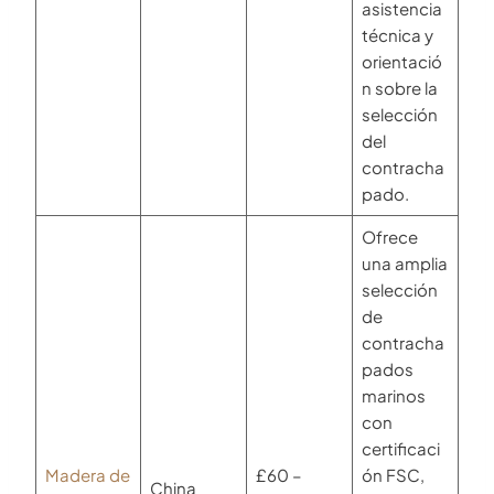
asistencia
técnica y
orientació
n sobre la
selección
del
contracha
pado.
Ofrece
una amplia
selección
de
contracha
pados
marinos
con
certificaci
Madera de
£60 –
ón FSC,
China