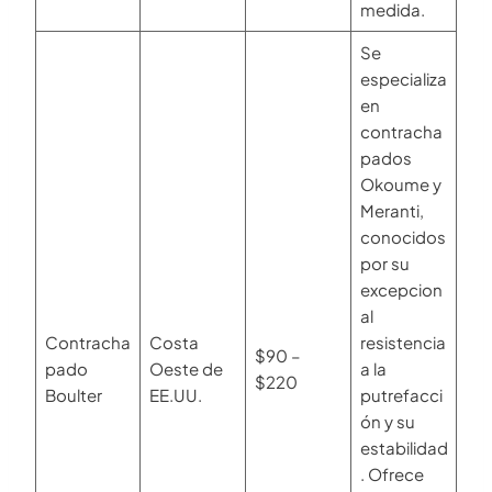
medida.
Se
especializa
en
contracha
pados
Okoume y
Meranti,
conocidos
por su
excepcion
al
Contracha
Costa
resistencia
$90 –
pado
Oeste de
a la
$220
Boulter
EE.UU.
putrefacci
ón y su
estabilidad
. Ofrece