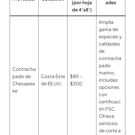
(por hoja
ades
de 4’x8′)
Amplia
gama de
especies y
calidades
de
contracha
pado
Contracha
marino,
pado de
Costa Este
$80 –
incluidas
Chesapea
de EE.UU.
$200
opciones
ke
con
certificaci
ón FSC.
Ofrece
servicios
de corte a