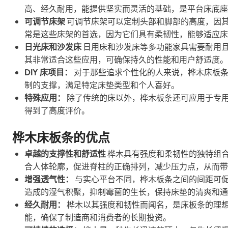
高、经久耐用，能提供坚实而灵活的基础，是平台床底座
可调节床架
可调节床架可以定制头部和脚部的高度，因
常是这些床架的首选，因为它们具有柔韧性，能够适应床
日光床和沙发床
日用床和沙发床等多功能家具需要耐用
其非常适合这些应用，可确保持久的性能和用户舒适度。
DIY 床项目：
对于那些追求个性化的人来说，桦木床板条
制的支撑，满足特定床垫类型和个人喜好。
特殊应用：
除了传统的床以外，桦木板条还可应用于专
得到了高度评价。
桦木床板条的优点
卓越的支撑性和舒适性
桦木具有强度和柔韧性的独特组
合人体轮廓，促进脊柱的正确排列，减少压力点，从而带
增强透气性：
与实心平台不同，桦木板条之间的间距可
造成的湿气积聚，抑制霉菌的生长，保持床垫的清爽和通
经久耐用：
桦木以其强度和韧性而闻名，是床板条的理
能，确保了制造商和消费者的长期投资。