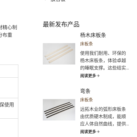
最新发布产品
材精心制
分布重
杨木床板条
床板条
使用我们耐用、环保的
杨木床板条，体验卓越
的睡眠支撑。这些结实
而有弹性的板条能贴合
阅读更多
您的身体，促进脊柱的
正确排列并缓解压力
弯条
点。提高床垫透气性，
床板条
保使用
享受更健康的睡眠环
远拓木业的弧形床板条
境。我们的定制板条非
由优质硬木制成，能顺
常适合家庭、酒店等场
应人体自然曲线，提供
所，可根据您的需求量
无与伦比的人体工学支
阅读更多
身定制。