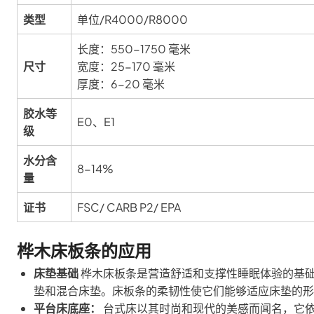
类型
单位/R4000/R8000
长度：550-1750 毫米
尺寸
宽度：25-170 毫米
厚度：6-20 毫米
胶水等
E0、E1
级
水分含
8-14%
量
证书
FSC/ CARB P2/ EPA
桦木床板条的应用
床垫基础
桦木床板条是营造舒适和支撑性睡眠体验的基
垫和混合床垫。床板条的柔韧性使它们能够适应床垫的形
平台床底座：
台式床以其时尚和现代的美感而闻名，它