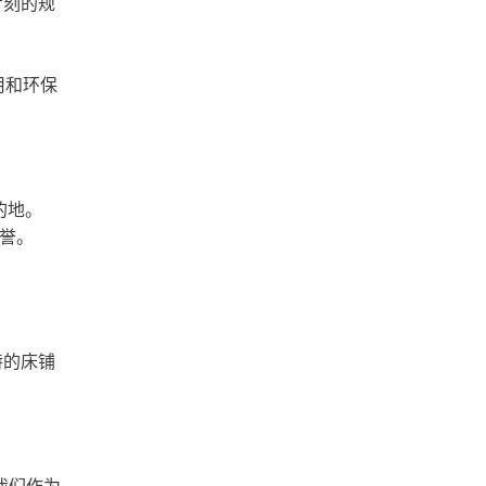
苛刻的规
用和环保
的地。
盛誉。
特的床铺
我们作为