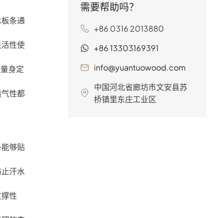
需要帮助吗？
用、可持续发展，可与
木板条通
各种类型的床垫兼容，
+86 0316 2013880
是家居、酒店、可调节
床架和 DIY 项目的理想
灵活性使
+86 13303169391
选择。体验源拓木业的
与众不同–；宁静与支撑
info@yuantuowood.com
供量身定
的完美结合。
中国河北省廊坊市文安县苏
透气性都
桥镇里东庄工业区
条能够贴
防止汗水
支撑性