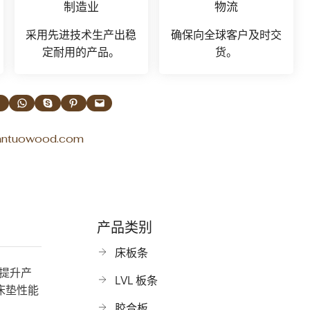
制造业
物流
采用先进技术生产出稳
确保向全球客户及时交
定耐用的产品。
货。
享
在 WhatsApp 上分享
通过 Skype 共享
在 Pinterest 上分享
通过电子邮件发送本页
antuowood.com
产品类别
床板条
提升产
LVL 板条
床垫性能
胶合板