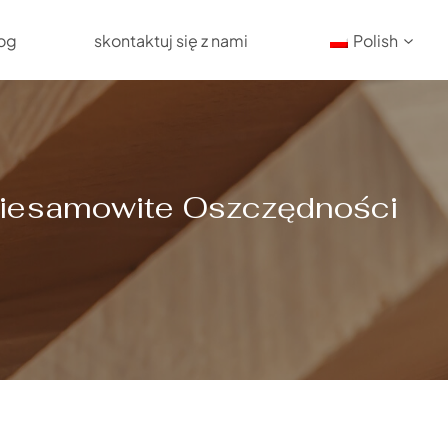
og
skontaktuj się z nami
Polish
Niesamowite Oszczędności