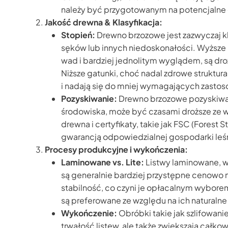
należy być przygotowanym na potencjalne 
Jakość drewna & Klasyfikacja:
Stopień:
Drewno brzozowe jest zazwyczaj k
sęków lub innych niedoskonałości. Wyższe kl
wad i bardziej jednolitym wyglądem, są dr
Niższe gatunki, choć nadal zdrowe struktur
i nadają się do mniej wymagających zasto
Pozyskiwanie:
Drewno brzozowe pozyskiwan
środowiska, może być czasami droższe ze w
drewna i certyfikaty, takie jak FSC (Forest 
gwarancją odpowiedzialnej gospodarki leśn
Procesy produkcyjne i wykończenia:
Laminowane vs. Lite:
Listwy laminowane, w
są generalnie bardziej przystępne cenowo ni
stabilność, co czyni je opłacalnym wyborem 
są preferowane ze względu na ich naturalne
Wykończenie:
Obróbki takie jak szlifowani
trwałość listew, ale także zwiększają całko