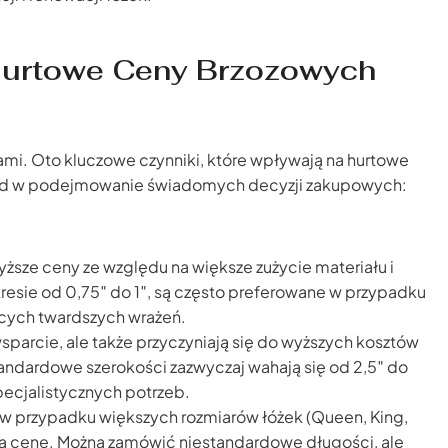
Hurtowe Ceny Brzozowych
nami. Oto kluczowe czynniki, które wpływają na hurtowe
ląd w podejmowanie świadomych decyzji zakupowych:
ższe ceny ze względu na większe zużycie materiału i
kresie od 0,75″ do 1″, są często preferowane w przypadku
ących twardszych wrażeń.
wsparcie, ale także przyczyniają się do wyższych kosztów
ndardowe szerokości zazwyczaj wahają się od 2,5″ do
pecjalistycznych potrzeb.
w przypadku większych rozmiarów łóżek (Queen, King,
ólną cenę. Można zamówić niestandardowe długości, ale