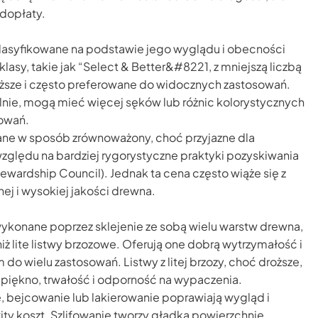
dopłaty.
lasyfikowane na podstawie jego wyglądu i obecności
asy, takie jak “Select & Better&#8221, z mniejszą liczbą
oższe i często preferowane do widocznych zastosowań.
alnie, mogą mieć więcej sęków lub różnic kolorystycznych
sowań.
e w sposób zrównoważony, choć przyjazne dla
zględu na bardziej rygorystyczne praktyki pozyskiwania
Stewardship Council). Jednak ta cena często wiąże się z
ej i wysokiej jakości drewna.
ykonane poprzez sklejenie ze sobą wielu warstw drewna,
ż lite listwy brzozowe. Oferują one dobrą wytrzymałość i
do wielu zastosowań. Listwy z litej brzozy, choć droższe,
 piękno, trwałość i odporność na wypaczenia.
e, bejcowanie lub lakierowanie poprawiają wygląd i
wity koszt. Szlifowanie tworzy gładką powierzchnię,