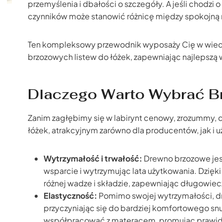
przemyślenia i dbałości o szczegóły. A jeśli chodzi o
czynników może stanowić różnicę między spokojną 
Ten kompleksowy przewodnik wyposaży Cię w wiedz
brzozowych listew do łóżek, zapewniając najlepszą 
Dlaczego Warto Wybrać B
Zanim zagłębimy się w labirynt cenowy, zrozummy, 
łóżek, atrakcyjnym zarówno dla producentów, jak 
Wytrzymałość i trwałość:
Drewno brzozowe jest
wsparcie i wytrzymując lata użytkowania. Dzięk
różnej wadze i składzie, zapewniając długowi
Elastyczność:
Pomimo swojej wytrzymałości, dr
przyczyniając się do bardziej komfortowego snu
współpracować z materacem, promując prawidł