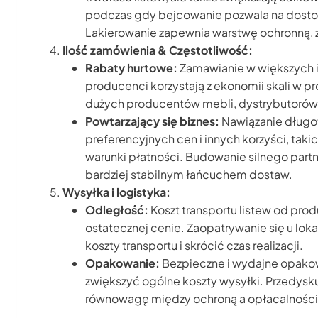
podczas gdy bejcowanie pozwala na dostos
Lakierowanie zapewnia warstwę ochronną, z
Ilość zamówienia & Częstotliwość:
Rabaty hurtowe:
Zamawianie w większych i
producenci korzystają z ekonomii skali w pro
dużych producentów mebli, dystrybutorów
Powtarzający się biznes:
Nawiązanie długot
preferencyjnych cen i innych korzyści, taki
warunki płatności. Budowanie silnego par
bardziej stabilnym łańcuchem dostaw.
Wysyłka i logistyka:
Odległość:
Koszt transportu listew od pr
ostatecznej cenie. Zaopatrywanie się u lo
koszty transportu i skrócić czas realizacji.
Opakowanie:
Bezpieczne i wydajne opakowa
zwiększyć ogólne koszty wysyłki. Przedysk
równowagę między ochroną a opłacalności