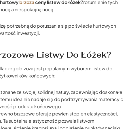
hurtowy
brzoza
ceny listew do łóżek
Zrozumienie tych
nocą a niespokojną nocą.
ę potrzebną do poruszania się po świecie hurtowych
wartość inwestycji.
rzozowe Listwy Do Łóżek?
dlaczego brzoza jest popularnym wyborem listew do
i użytkowników końcowych:
 znane ze swojej solidnej natury, zapewniając doskonałe
i temu idealnie nadaje się do podtrzymywania materacy o
eczność produktu końcowego.
ewno brzozowe oferuje pewien stopień elastyczności,
. Ta subtelna elastyczność pozwala listwom
owe ułożenie kręgosłupa i odciążenie punktów nacisku.