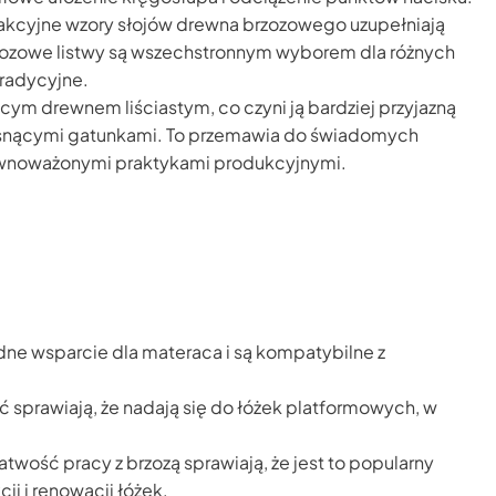
trakcyjne wzory słojów drewna brzozowego uzupełniają
brzozowe listwy są wszechstronnym wyborem dla różnych
tradycyjne.
cym drewnem liściastym, co czyni ją bardziej przyjazną
rosnącymi gatunkami. To przemawia do świadomych
równoważonymi praktykami produkcyjnymi.
ne wsparcie dla materaca i są kompatybilne z
ć sprawiają, że nadają się do łóżek platformowych, w
twość pracy z brzozą sprawiają, że jest to popularny
i i renowacji łóżek.