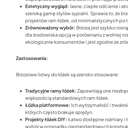
Estetyczny wygląd:
Jasne, ciepłe odcienie i a
szeroką gamę stylów sypialni. Sprawia to, że 
projektów ram łóżek, od minimalistycznych po 
Zrównoważony wybór:
Brzoza jest szybko rosną
dla środowiska opcją w porównaniu z wolniej 
ekologicznie konsumentów i jest zgodne ze z
Zastosowania:
Brzozowe listwy do łóżek są szeroko stosowane:
Tradycyjne ramy łóżek:
Zapewniają one niezbęd
większością standardowych ram łóżek.
Łóżka platformowe:
Ich wytrzymałość i trwałoś
których często brakuje sprężyn.
Projekty łóżek DIY:
Łatwo dostępne rozmiary i ła
wybór w przypadku niestandardowych konstrukcj