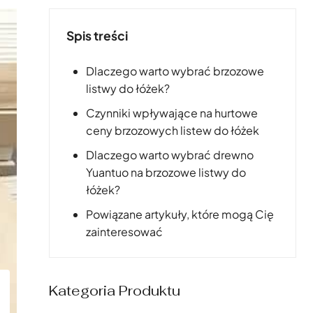
Spis treści
Dlaczego warto wybrać brzozowe
listwy do łóżek?
Czynniki wpływające na hurtowe
ceny brzozowych listew do łóżek
Dlaczego warto wybrać drewno
Yuantuo na brzozowe listwy do
łóżek?
Powiązane artykuły, które mogą Cię
zainteresować
Kategoria Produktu