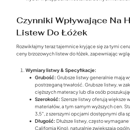
Czynniki Wpływające Na 
Listew Do Łóżek
Rozwikłajmy teraz tajemnice kryjące się za tymi ce
ceny brzozowych listew do łóżek, zapewniając wg
Wymiary listwy & Specyfikacje:
Grubość:
Grubsze listwy generalnie mają wy
postrzeganą trwałość. Grubsze listwy, w za
cięższych materacy lub dla osób poszukuj
Szerokość:
Szersze listwy oferują większe 
materiałów, a tym samym wyższych cen. Sta
3,5″, z szerszymi opcjami dostępnymi dla s
Długość:
Dłuższe listwy, często wymagane 
California King), naturalnie zwiększają og