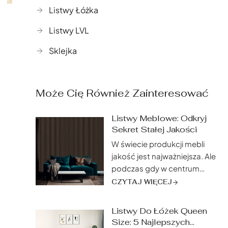
Listwy Łóżka
Listwy LVL
Sklejka
Może Cię Również Zainteresować
Listwy Meblowe: Odkryj
Sekret Stałej Jakości
W świecie produkcji mebli
jakość jest najważniejsza. Ale
podczas gdy w centrum
uwagi często znajdują się
CZYTAJ WIĘCEJ
luksusowe tkaniny lub
misterne rzeźbienia, jeden
Listwy Do Łóżek Queen
kluczowy element jest
Size: 5 Najlepszych