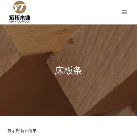
跳
到
内
容
床板条
显示所有 5 结果