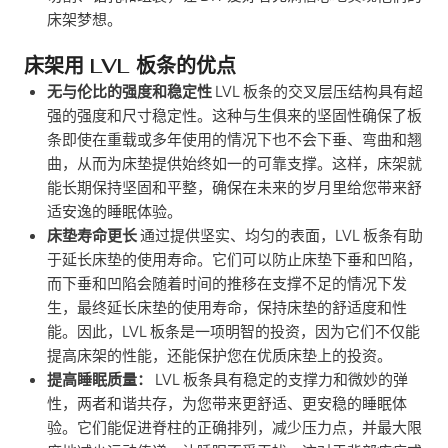
床架梦想。
床架用 LVL 板条的优点
无与伦比的强度和稳定性
LVL 板条的交叉层压结构具有超
强的强度和尺寸稳定性。这种与生俱来的坚固性确保了板
条即使在重载或多年使用的情况下也不会下垂、弯曲和翘
曲，从而为床垫提供始终如一的可靠支撑。这样，床架就
能长期保持坚固和平整，确保在未来的岁月里给您带来舒
适安逸的睡眠体验。
床垫寿命更长
通过提供坚实、均匀的表面，LVL 板条有助
于延长床垫的使用寿命。它们可以防止床垫下垂和凹陷，
而下垂和凹陷会随着时间的推移在支撑不足的情况下发
生，最终延长床垫的使用寿命，保持床垫的舒适度和性
能。因此，LVL 板条是一项明智的投资，因为它们不仅能
提高床架的性能，还能保护您在优质床垫上的投资。
提高睡眠质量：
LVL 板条具有稳定的支撑力和微妙的弹
性，两者和谐共存，为您带来更舒适、更安稳的睡眠体
验。它们能促进脊柱的正确排列，减少压力点，并最大限