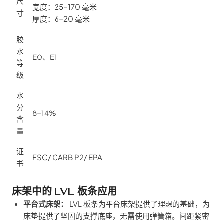
尺
宽度：25-170 毫米
寸
厚度：6-20 毫米
胶
水
E0、E1
等
级
水
分
8-14%
含
量
证
FSC/ CARB P2/ EPA
书
床架中的 LVL 板条应用
平台式床架：
LVL 板条为平台床架提供了理想的基础，为
床垫提供了坚固的支撑底座，无需使用弹簧箱。间距紧密