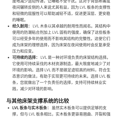
度地减少运动传递，让睡眠不受干扰。这对于背部疼痛或
夜间辗转反侧的人来说尤其有益，因为 LVL 板条的支撑性
和轻微的屈服性可以帮助减轻不适，促进更深层、更安稳
的睡眠。
经久耐用：
LVL 木条以其卓越的耐用性而闻名。其结构中
使用的防潮粘合剂加上 LVL 固有的强度，确保了这些板条
可以经受多年的使用而不影响其结构的完整性。这使它们
成为床架的理想选择，因为床架在夜间使用时会反复承受
压力和应变。
可持续的选择：
LVL 是一种对环境负责的床架结构选择。
它使用可持续采伐的木材资源制造，最大限度地减少了对
环境的影响。选择 LVL 而不是碳足迹较高的材料，符合生
态意识的做法，有助于实现更可持续的未来。选择 LVL 板
条，您就做出了一个负责任的选择，支持可持续林业实
践，减少对环境的影响。
与其他床架支撑系统的比较
LVL 板条与实木板条：
虽然实木板条可以提供足够的支
撑，但与 LVL 板条相比，实木板条更容易翘曲、开裂和强