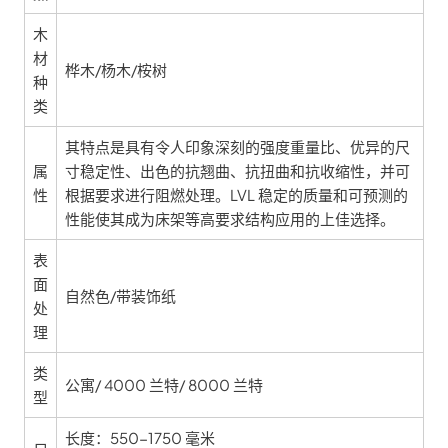
木
材
桦木/杨木/桉树
种
类
其特点是具有令人印象深刻的强度重量比、优异的尺
属
寸稳定性、出色的抗翘曲、抗扭曲和抗收缩性，并可
性
根据要求进行阻燃处理。LVL 稳定的质量和可预测的
性能使其成为床架等高要求结构应用的上佳选择。
表
面
自然色/带装饰纸
处
理
类
公寓/ 4000 兰特/ 8000 兰特
型
长度：550-1750 毫米