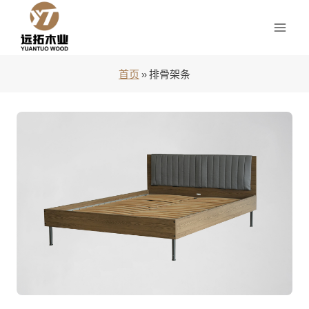
跳
到
内
容
首页
»
排骨架条