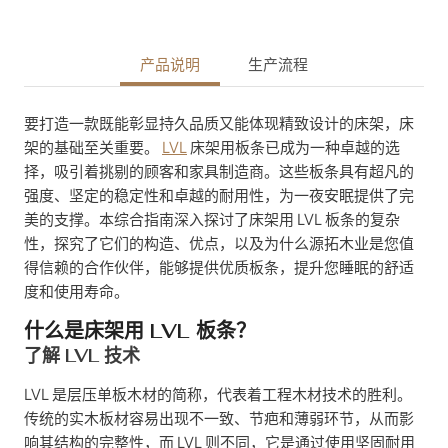
产品说明
生产流程
要打造一款既能彰显持久品质又能体现精致设计的床架，床
架的基础至关重要。
LVL
床架用板条已成为一种卓越的选
择，吸引着挑剔的顾客和家具制造商。这些板条具有超凡的
强度、坚定的稳定性和卓越的耐用性，为一夜安眠提供了完
美的支撑。本综合指南深入探讨了床架用 LVL 板条的复杂
性，探究了它们的构造、优点，以及为什么源拓木业是您值
得信赖的合作伙伴，能够提供优质板条，提升您睡眠的舒适
度和使用寿命。
什么是床架用 LVL 板条？
了解 LVL 技术
LVL 是层压单板木材的简称，代表着工程木材技术的胜利。
传统的实木板材容易出现不一致、节疤和薄弱环节，从而影
响其结构的完整性，而 LVL 则不同，它是通过使用坚固耐用