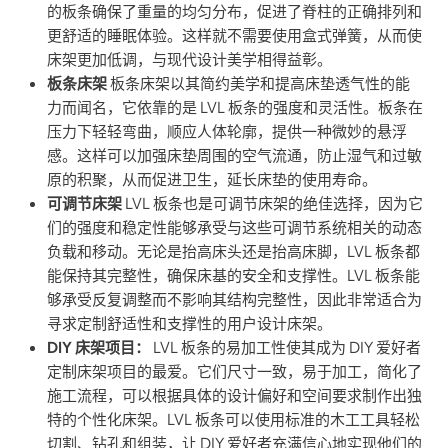
的板条确保了重量的均匀分布，促进了脊柱的正确排列和
更舒适的睡眠体验。这样就不需要使用盒式弹簧，从而使
床架更加低调，与现代设计美学相得益彰。
板条床架
板条床架以其简约美学和提高床垫透气性的能
力而闻名，它依靠的是 LVL 板条的强度和灵活性。板条在
压力下轻轻弯曲，顺应人体轮廓，提供一种微妙的悬浮
感。这样可以加强床垫周围的空气流通，防止湿气和过敏
原的积聚，从而促进卫生，延长床垫的使用寿命。
可调节床架
LVL 板条也是可调节床架的绝佳选择，因为它
们的强度和稳定性能够承受与这些可调节系统相关的动态
负载和移动。无论是抬高床头还是抬高床脚，LVL 板条都
能保持其完整性，确保床基的安全和支撑性。LVL 板条能
够承受反复调整而不影响其结构完整性，因此非常适合为
寻求定制舒适性和支撑性的用户设计床架。
DIY 床架项目：
LVL 板条的易加工性使其成为 DIY 爱好者
定制床架项目的最爱。它们尺寸一致，易于加工，简化了
施工流程，可以根据具体的设计偏好和空间要求制作出独
特的个性化床架。LVL 板条可以使用标准的木工工具轻松
切割、钻孔和组装，让 DIY 爱好者充满信心地实现他们的