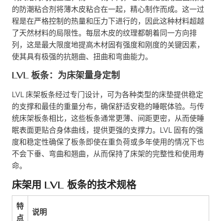
的防潮粘合剂将薄木皮粘合在一起，精心制作而成。这一过
程是在严格控制的热量和压力下进行的，因此这种材料超越
了天然材料的局限性。每层木皮的纹理都朝着同一方向排
列，这是最大限度地提高木材固有强度和刚度的关键因素，
使其具有极强的抗翘曲、扭曲和弯曲能力。
LVL 板条：为床架量身定制
LVL 床架板条经过专门设计，可为各种类型的床垫提供稳定
的支撑和最佳的重量分布，确保舒适安稳的睡眠体验。与传
统床架板条相比，这些板条通常更薄、间距更密，从而使睡
眠表面更贴合身体曲线，提供更强的支撑力。LVL 固有的强
度和稳定性确保了板条即使在重负荷或多年使用的情况下也
不会下垂、弯曲和翘曲，从而保持了床架的完整性和使用寿
命。
床架用 LVL 板条的技术规格
特
说明
点