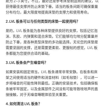
距为 2-3 英寸。不过，最好还是参考床垫制造商的建议，以
获得最佳支撑并防止床垫下垂。适当的板条间距可确保重量
分布均匀，最大限度地提高床垫的支撑力和使用寿命。
2.LVL 板条可以与任何类型的床垫一起使用吗？
是的，LVL 板条能为各种床垫提供良好的支撑，包括记忆泡
沫、乳胶、内弹簧和混合床垫。它们能够均匀地分配重量并
防止下垂，是各种类型床垫的多功能选择。无论您的床垫是
需要坚固的支撑，还是需要更柔软、更服帖的感觉，LVL 板
条都能为您提供合适的基础。
3.LVL 板条会产生噪音吗？
如果安装和固定得当，LVL 板条通常非常安静。在板条和床
架之间使用适当的硬件和消音材料（如毛毡垫），可以进一
步将噪音的可能性降到最低。正确的安装技术，包括确保板
条被牢牢固定，以及金属部件之间没有可能导致吱吱声的直
接接触，对于无噪音睡眠体验至关重要。
4.如何清洁 LVL 板条？