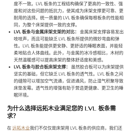
度不一致。LVL 板条的工程结构确保了更高的一致性、强
度和对这些问题的抵抗力，使其成为床架支撑更可靠、更
耐用的选择。统一质量的 LVL 板条确保每根板条的性能相
同，为整个床架提供一致的支撑。
LVL 板条与金属床架支架的对比：
金属床架支撑容易发出
吱吱声，而且可能缺乏 LVL 板条所提供的微妙弯曲和弹
性。LVL 板条能提供更安静、更舒适的睡眠表面，并能轻
柔地贴合人体曲线。此外，与金属的冰冷感相比，木材的
天然温暖感可以提高床架的整体舒适度和美感。
LVL 板条与胶合板床架支撑：
虽然胶合板可以为床架提供
坚实的基础，但它缺乏 LVL 板条的透气性。LVL 板条之间
的缝隙可以增加空气流通，促进通风，防止湿气积聚导致
床垫发霉。透气性的增强有助于营造更健康、更卫生的睡
眠环境。
为什么选择远拓木业满足您的 LVL 板条需
求？
在
远拓木业
我们不仅仅是床架用 LVL 板条的供应商，我们还