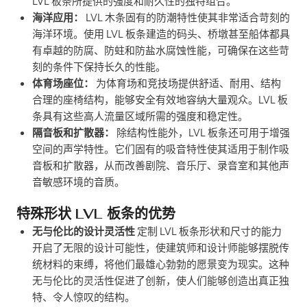
LVL 板条所提供的强度和耐久性的独特组合。
海洋应用：
LVL 木条固有的防潮特性使其非常适合苛刻的
海洋环境。使用 LVL 板条建造的码头、桥墩甚至船体都具
有卓越的防腐、防蛀和防盐水腐蚀性能，可确保在这些苛
刻的条件下保持长久的性能。
体育场座位：
为体育场和竞技场提供舒适、耐用、结构
合理的座椅结构，能够安全有效地容纳大量观众。LVL 板
条具有这些高人流量区域所需的强度和稳定性。
隔音板和扩散器：
除结构性能外，LVL 板条还可用于增强
空间的声学特性。它们固有的吸音特性使其适用于制作吸
音板和扩散器，从而改善剧院、音乐厅、录音室和其他声
音敏感环境的音质。
特殊形状 LVL 板条的优势
无与伦比的设计灵活性
定制 LVL 板条形状和尺寸的能力
开启了无限的设计可能性，使建筑师和设计师能够摆脱传
统材料的束缚，将他们最雄心勃勃的愿景变为现实。这种
无与伦比的灵活性促进了创新，使人们能够创造出真正独
特、令人惊叹的结构。