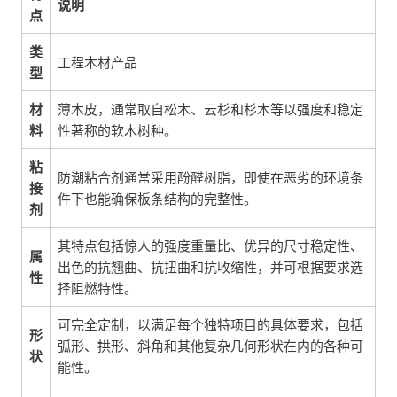
说明
点
类
工程木材产品
型
材
薄木皮，通常取自松木、云杉和杉木等以强度和稳定
料
性著称的软木树种。
粘
防潮粘合剂通常采用酚醛树脂，即使在恶劣的环境条
接
件下也能确保板条结构的完整性。
剂
其特点包括惊人的强度重量比、优异的尺寸稳定性、
属
出色的抗翘曲、抗扭曲和抗收缩性，并可根据要求选
性
择阻燃特性。
可完全定制，以满足每个独特项目的具体要求，包括
形
弧形、拱形、斜角和其他复杂几何形状在内的各种可
状
能性。