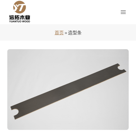
跳
到
内
容
首页
»
造型条