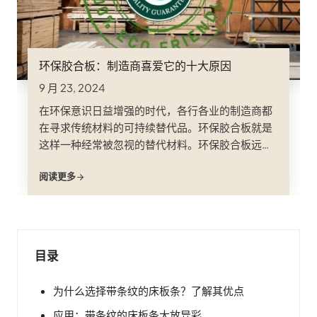
环保胶合板：制造商喜爱它的十大原因
9 月 23, 2024
在环保意识日益增强的时代，各行各业的制造商都
在寻求传统材料的可持续替代品。环保胶合板就是
这样一种经常被忽视的替代材料。环保胶合板远不
止是一种纯粹的功能性材料，它将可持续性、耐用
阅读更多
性和美观性完美地结合在一起，是现代制造商.... 的
明智选择。
目录
为什么选择带条纹的床板条？了解其优点
应用：带条纹的床板条大放异彩