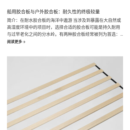
船用胶合板与户外胶合板：耐久性的终极较量
简介：在耐水胶合板的海洋中遨游 当涉及到暴露在大自然或
高湿度环境中的项目时，选择合适的胶合板可能是持久耐用
与过早老化之间的分水岭。有两种胶合板经常被列为首选：
船用胶合板和外墙胶合板。这两种胶合板都具有防潮性能，
阅读更多
但它们独特的...