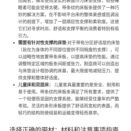
而闻名，通常使用坚实的表面作为床垫支撑，有些睡
眠者可能会觉得太硬。带条纹的床板条提供了一种巧
妙的解决方案，在不影响平台床的整体美感或低调设
计的前提下，增加了一层顺应性支撑和柔软度。这使
它们对寻求时尚、舒适和支撑平衡的消费者特别有吸
引力。
需要有针对性支撑的床垫
对于带有分区舒适层的床垫
（旨在为身体的不同部位提供不同程度的支撑），可
以战略性地放置带条床板，以提高床垫的性能。通过
调整特定区域的板条间距或张力，制造商可以创造出
与床垫设计相协调的床基，最大限度地减轻压力、提
供支撑和整体舒适度。
儿童床和双层床：
儿童家具最重要的是安全、耐用和
易于使用。带条纹的床板条满足了所有要求，提供了
一个轻便而坚固的支撑系统，能够经受住童年的严酷
考验。灵活的条形床板提供了舒适而宽松的表面，而
轻巧的结构则使组装和运输变得轻而易举。
选择正确的带材：材料和注意事项指南