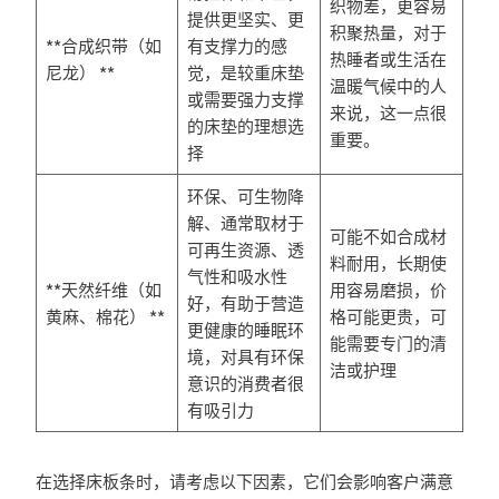
织物差，更容易
提供更坚实、更
积聚热量，对于
**合成织带（如
有支撑力的感
热睡者或生活在
尼龙） **
觉，是较重床垫
温暖气候中的人
或需要强力支撑
来说，这一点很
的床垫的理想选
重要。
择
环保、可生物降
解、通常取材于
可能不如合成材
可再生资源、透
料耐用，长期使
气性和吸水性
**天然纤维（如
用容易磨损，价
好，有助于营造
黄麻、棉花） **
格可能更贵，可
更健康的睡眠环
能需要专门的清
境，对具有环保
洁或护理
意识的消费者很
有吸引力
在选择床板条时，请考虑以下因素，它们会影响客户满意