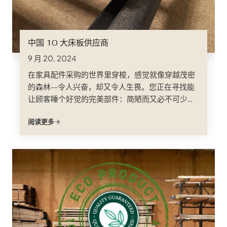
中国 10 大床板供应商
9 月 20, 2024
在家具配件采购的世界里穿梭，感觉就像穿越茂密
的森林--令人兴奋，却又令人生畏。您正在寻找能
让顾客睡个好觉的完美部件：简陋而又必不可少的
条形床板。但是不要害怕，无畏的家具爱好者！这
阅读更多
本指南就是您的指南针和...