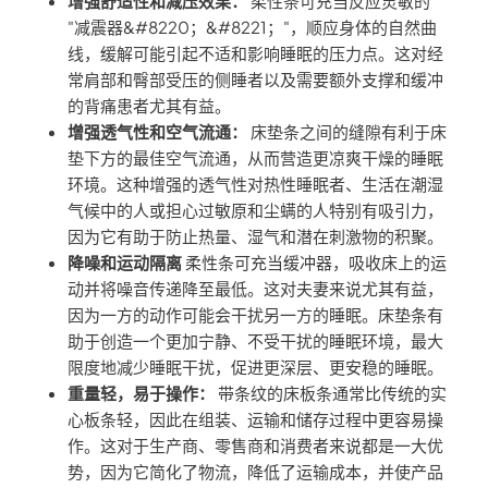
增强舒适性和减压效果：
柔性条可充当反应灵敏的
"减震器&#8220；&#8221；"，顺应身体的自然曲
线，缓解可能引起不适和影响睡眠的压力点。这对经
常肩部和臀部受压的侧睡者以及需要额外支撑和缓冲
的背痛患者尤其有益。
增强透气性和空气流通：
床垫条之间的缝隙有利于床
垫下方的最佳空气流通，从而营造更凉爽干燥的睡眠
环境。这种增强的透气性对热性睡眠者、生活在潮湿
气候中的人或担心过敏原和尘螨的人特别有吸引力，
因为它有助于防止热量、湿气和潜在刺激物的积聚。
降噪和运动隔离
柔性条可充当缓冲器，吸收床上的运
动并将噪音传递降至最低。这对夫妻来说尤其有益，
因为一方的动作可能会干扰另一方的睡眠。床垫条有
助于创造一个更加宁静、不受干扰的睡眠环境，最大
限度地减少睡眠干扰，促进更深层、更安稳的睡眠。
重量轻，易于操作：
带条纹的床板条通常比传统的实
心板条轻，因此在组装、运输和储存过程中更容易操
作。这对于生产商、零售商和消费者来说都是一大优
势，因为它简化了物流，降低了运输成本，并使产品