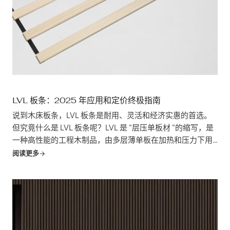
LVL 板条：2025 年应用和定价终极指南
说到木床板条，LVL 板条是耐用、灵活和经济实惠的首选。
但究竟什么是 LVL 板条呢？LVL 是 "层压单板材 "的缩写，是
一种高性能的工程木制品，由多层薄单板在加热和压力下用
粘合剂粘合而成。这种工艺制成的材料不仅强度惊人，而且
阅读更多
不易翘曲和开裂。