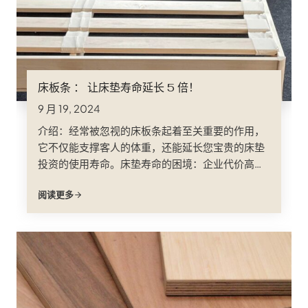
床板条 ： 让床垫寿命延长 5 倍！
9 月 19, 2024
介绍：经常被忽视的床板条起着至关重要的作用，
它不仅能支撑客人的体重，还能延长您宝贵的床垫
投资的使用寿命。床垫寿命的困境：企业代价高昂
的担忧 想象一下：客人满怀期待地入住，却发现床
阅读更多
垫下垂、不舒服....。