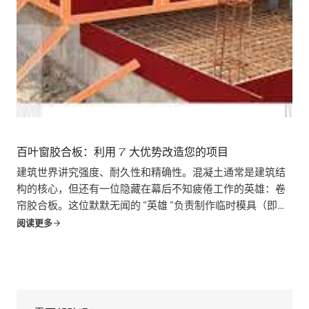
百叶窗胶合板：利用 7 大优势改造您的项目
建筑世界讲究强度、耐久性和精确性。混凝土通常是建筑结
构的核心，但还有一位隐藏在幕后不知疲倦工作的英雄：卷
帘胶合板。这位默默无闻的 "英雄 "负责制作临时模具（即模
板），在混凝土固化时对其进行塑形和支撑。但是，百叶窗
阅读更多
胶合板远...