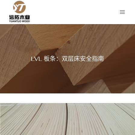
跳
到
内
容
LVL 板条：双层床安全指南