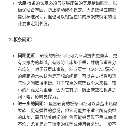
长度
板条的长度必须与双层床架的宽度精确匹配，以
确保贴合牢固，防止移动或不稳定。大多数供应商都
提供标准尺寸，但也可以根据独特的床架或特定的设
计要求定制长度。
2.板条间距：
间距更近：
较密的板条间距可为床垫提供更坚实、更
有支撑力的基础，有效防止床垫下垂，并确保重量分
布均匀。对于双层床来说，2-3 英寸（50-75 毫米）
的间距通常被认为是理想的间距，可以在支撑性和透
气性之间取得平衡。对于较重的床垫或个人来说，较
小的间距尤为重要，因为它有助于防止床垫在板条之
间下陷，影响支撑力。
进一步的间距：
虽然较宽的板条间距可以营造出略微
柔软、更有弹性的感觉，但它可能并不适合所有类型
的床垫，而且随着时间的推移可能会导致下垂或磨损
不均，尤其是对于较重的床垫或使用者来说。一般不