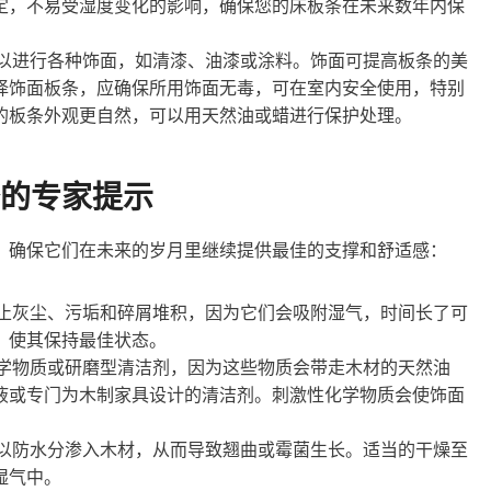
定，不易受湿度变化的影响，确保您的床板条在未来数年内保
以进行各种饰面，如清漆、油漆或涂料。饰面可提高板条的美
择饰面板条，应确保所用饰面无毒，可在室内安全使用，特别
的板条外观更自然，可以用天然油或蜡进行保护处理。
的专家提示
，确保它们在未来的岁月里继续提供最佳的支撑和舒适感：
止灰尘、污垢和碎屑堆积，因为它们会吸附湿气，时间长了可
，使其保持最佳状态。
学物质或研磨型清洁剂，因为这些物质会带走木材的天然油
液或专门为木制家具设计的清洁剂。刺激性化学物质会使饰面
以防水分渗入木材，从而导致翘曲或霉菌生长。适当的干燥至
湿气中。