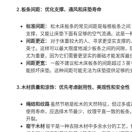
2.板条间距：优化支撑、通风和床垫寿命
标准间距：
松木床板条的常见间距是每根板条之间 
支撑，又能让床垫下面有足够的空气流通。这是一
间距更近：
对于体重较大的人、寻求更坚实支撑的人
英寸。这样可以最大限度地减少板条之间的间隙，
尤为重要，因为它们需要更坚实的基础才能发挥最
间距更宽：
一般不建议松木床板条的间距超过 3 
能损坏床垫。这种间距可能无法为床垫提供足够的
3.木材质量和涂饰：优先考虑耐用性、美观性和安全性
绳结和纹路
虽然节疤是松木的天然特征，但过多或
使用寿命，应选择木节最少、纹理平直一致的板条
开裂。
窑干木材
窑干是一种去除木材中多余水分的工艺，