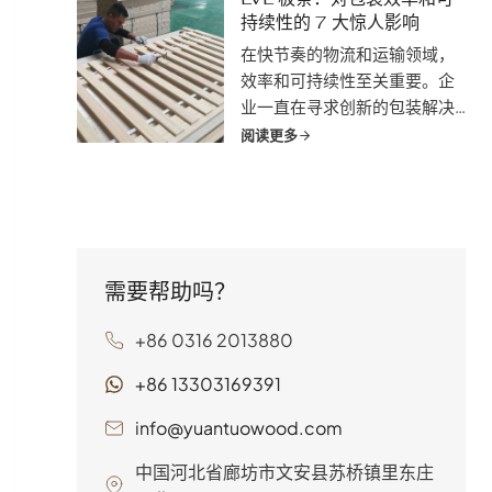
代表了睡眠技术的重大飞跃，
持续性的 7 大惊人影响
提供了一种独特的...
在快节奏的物流和运输领域，
效率和可持续性至关重要。企
业一直在寻求创新的包装解决
方案，既能经受严格的运输考
阅读更多
验，又能最大限度地减少对环
境的影响。LVL 板条包装--一
种改变游戏规则的解决方案，
正在改变我们保护和运输货物
的方式。LVL（层压单板材）板
需要帮助吗？
条因其...
+86 0316 2013880
+86 13303169391
info@yuantuowood.com
中国河北省廊坊市文安县苏桥镇里东庄