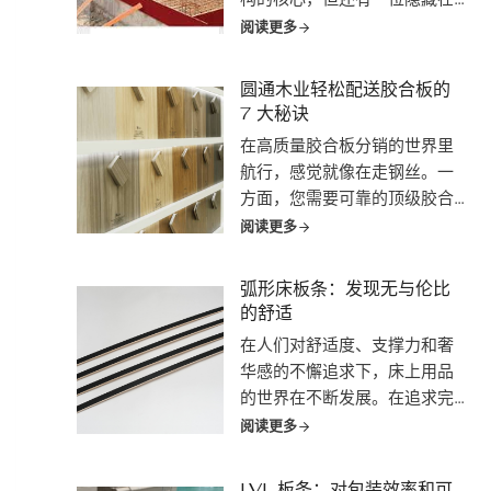
幕后不知疲倦工作的英雄：卷
阅读更多
帘胶合板。这位默默无闻的 "英
雄 "负责制作临时模具（即模
圆通木业轻松配送胶合板的
板），在混凝土固化时对其进
7 大秘诀
行塑形和支撑。但是，百叶窗
在高质量胶合板分销的世界里
胶合板远...
航行，感觉就像在走钢丝。一
方面，您需要可靠的顶级胶合
板供应，以满足项目需求和客
阅读更多
户期望。另一方面，您又要应
付紧迫的期限、预算限制以及
弧形床板条：发现无与伦比
寻找供应商的无时不在的压
的舒适
力......
在人们对舒适度、支撑力和奢
华感的不懈追求下，床上用品
的世界在不断发展。在追求完
美睡眠体验的过程中，出现了
阅读更多
一位新英雄：弧形床板条。弧
形床板绝不是另一种潮流，它
LVL 板条：对包装效率和可