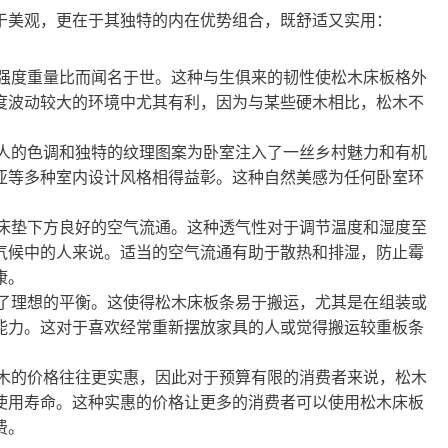
于美观，更在于其独特的内在优势组合，既舒适又实用：
强度重量比而闻名于世。这种与生俱来的韧性使松木床板格外
度波动较大的环境中尤其有利，因为与某些硬木相比，松木不
人的色调和独特的纹理图案为卧室注入了一丝乡村魅力和有机
亚等多种室内设计风格相得益彰。这种自然美感为任何卧室环
床垫下方良好的空气流通。这种透气性对于调节温度和湿度至
气候中的人来说。适当的空气流通有助于散热和排湿，防止霉
康。
了理想的平衡。这使得松木床板条易于搬运，尤其是在组装或
能力。这对于喜欢经常重新摆放家具的人或觉得搬运较重板条
木的价格往往更实惠，因此对于预算有限的消费者来说，松木
使用寿命。这种实惠的价格让更多的消费者可以使用松木床板
费。