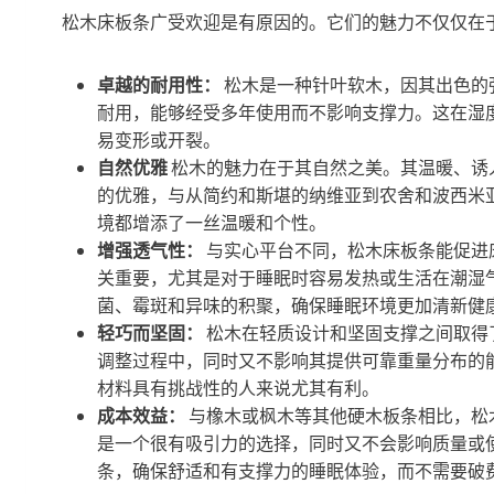
松木床板条广受欢迎是有原因的。它们的魅力不仅仅在
卓越的耐用性：
松木是一种针叶软木，因其出色的
耐用，能够经受多年使用而不影响支撑力。这在湿
易变形或开裂。
自然优雅
松木的魅力在于其自然之美。其温暖、诱
的优雅，与从简约和斯堪的纳维亚到农舍和波西米
境都增添了一丝温暖和个性。
增强透气性：
与实心平台不同，松木床板条能促进
关重要，尤其是对于睡眠时容易发热或生活在潮湿
菌、霉斑和异味的积聚，确保睡眠环境更加清新健
轻巧而坚固：
松木在轻质设计和坚固支撑之间取得
调整过程中，同时又不影响其提供可靠重量分布的
材料具有挑战性的人来说尤其有利。
成本效益：
与橡木或枫木等其他硬木板条相比，松
是一个很有吸引力的选择，同时又不会影响质量或
条，确保舒适和有支撑力的睡眠体验，而不需要破