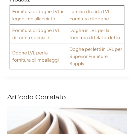
Fornitura di doghe LVL in
Lamina di carta LVL
legno impiallacciato
Fornitura di doghe
Fornitura di doghe LVL
Doghe in LVL per la
di forma speciale
fornitura di telai da letto
Doghe per letti in LVL per
Doghe LVL per la
Superior Furniture
fornitura di imballaggi
Supply
Articolo Correlato