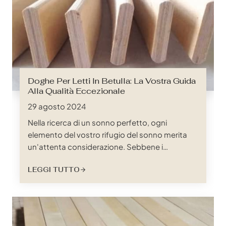
Doghe Per Letti In Betulla: La Vostra Guida
Alla Qualità Eccezionale
29 agosto 2024
Nella ricerca di un sonno perfetto, ogni
elemento del vostro rifugio del sonno merita
un'attenta considerazione. Sebbene i
materassi siano spesso sotto i riflettori, le
LEGGI TUTTO
doghe del letto, spesso trascurate, svolgono
un ruolo cruciale nel fornire sostegno, comfort
e longevità al materasso. Tra i diversi materiali
disponibili, le doghe in betulla sono emerse
come uno dei migliori…